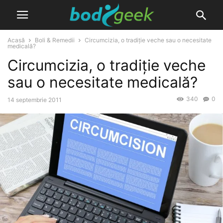
Acasă
Boli & Remedii
Circumcizia, o tradiție veche sau o necesitate
medicală?
Circumcizia, o tradiție veche
sau o necesitate medicală?
340
0
14 septembrie 2011