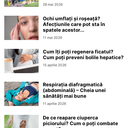
28 mai 2026
Ochi umflați și roșeață?
Afecțiunile care pot sta în
spatele acestor...
11 mai 2026
Cum îți poți regenera ficatul?
Cum poți preveni bolile hepatice?
15 aprilie 2026
Respirația diafragmatică
(abdominală) – Cheia unei
sănătăți mai bune
11 aprilie 2026
De ce reapare ciuperca
piciorului? Cum o poți combate