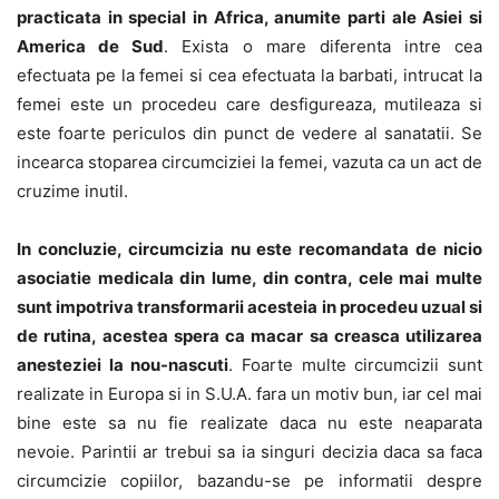
practicata in special in Africa, anumite parti ale Asiei si
America de Sud
. Exista o mare diferenta intre cea
efectuata pe la femei si cea efectuata la barbati, intrucat la
femei este un procedeu care desfigureaza, mutileaza si
este foarte periculos din punct de vedere al sanatatii. Se
incearca stoparea circumciziei la femei, vazuta ca un act de
cruzime inutil.
In concluzie, circumcizia nu este recomandata de nicio
asociatie medicala din lume, din contra, cele mai multe
sunt impotriva transformarii acesteia in procedeu uzual si
de rutina, acestea spera ca macar sa creasca utilizarea
anesteziei la nou-nascuti
. Foarte multe circumcizii sunt
realizate in Europa si in S.U.A. fara un motiv bun, iar cel mai
bine este sa nu fie realizate daca nu este neaparata
nevoie. Parintii ar trebui sa ia singuri decizia daca sa faca
circumcizie copiilor, bazandu-se pe informatii despre