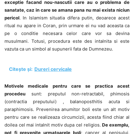
exceptie facand nou-nascutii care au o problema de
sanatate, caz in care se amana pana nu mai exista niciun
pericol
. In Islamism situatia difera putin, deoarece acest
ritual nu apare in Coran, prin urmare ei nu vad aceasta ca
pe o conditie necesara celor care vor sa devina
musulmani. Totusi, procedura este des intalnita si este
vazuta ca un simbol al supunerii fata de Dumnezeu.
Citește și:
Dureri cervicale
Motivele medicale pentru care se practica acest
procedeu
sunt: preputul non-retractabil, phimosis
(contractia preputului) , balanoposthitis acuta si
paraphimosis. Prevenirea anumitor boli este un alt motiv
pentru care se realizeaza circumcizii, acesta fiind chiar al
doilea cel mai intalnit motiv dupa cel religios.
De exemplu,
pot fi prevenite urmatoarele boli
: cancer al penisului,