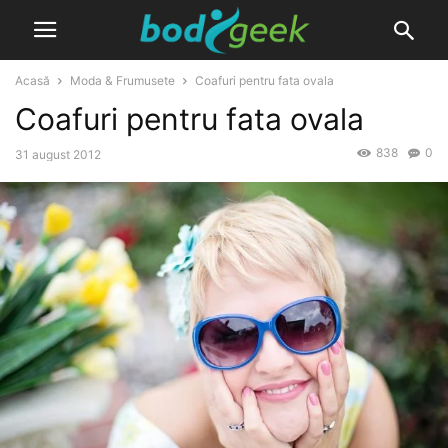
Acasă
Moda & Frumusete
Coafuri pentru fata ovala
Coafuri pentru fata ovala
838
0
31 august 2012