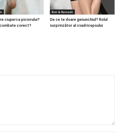
ii
Boli & Remedii
re ciuperca piciorului?
De ce te doare genunchiul? Rolul
 combate corect?
surprinzător al cvadricepsului