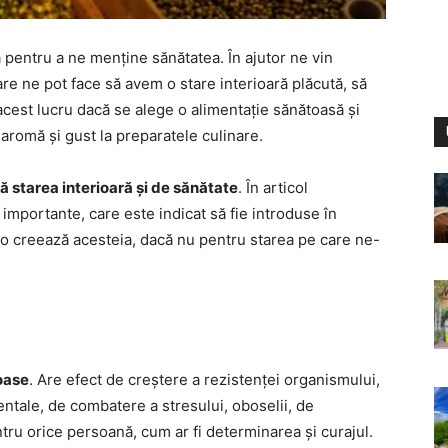
ă pentru a ne menține sănătatea. În ajutor ne vin
re ne pot face să avem o stare interioară plăcută, să
acest lucru dacă se alege o alimentație sănătoasă și
romă și gust la preparatele culinare.
ă starea interioară și de sănătate
. În articol
mportante, care este indicat să fie introduse în
o creează acesteia, dacă nu pentru starea pe care ne-
.
oase
. Are efect de creștere a rezistenței organismului,
entale, de combatere a stresului, oboselii, de
ntru orice persoană, cum ar fi determinarea și curajul.