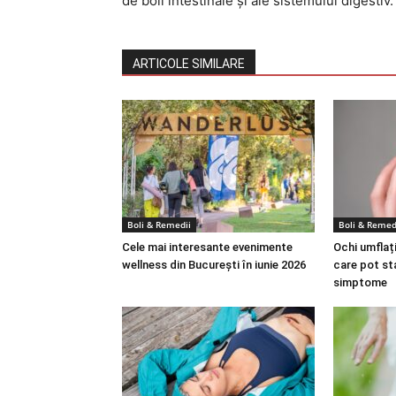
de boli intestinale și ale sistemului digestiv.
ARTICOLE SIMILARE
Boli & Remedii
Boli & Remed
Cele mai interesante evenimente
Ochi umflați
wellness din București în iunie 2026
care pot st
simptome