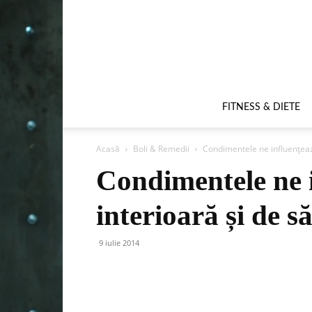
FITNESS & DIETE
Acasă
Boli & Remedii
Condimentele ne influențeaz
Condimentele ne i
interioară și de s
9 iulie 2014