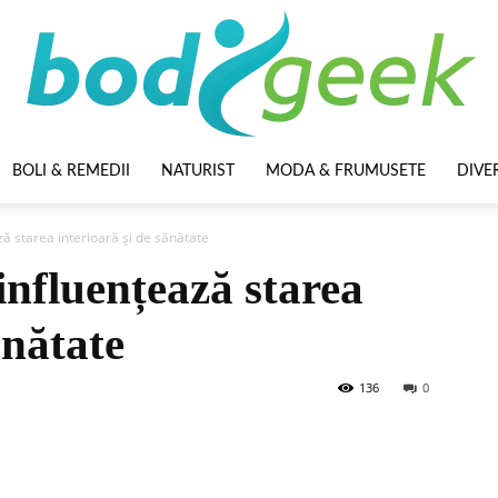
BOLI & REMEDII
NATURIST
MODA & FRUMUSETE
DIVE
BodyGeek
ă starea interioară și de sănătate
nfluențează starea
ănătate
136
0