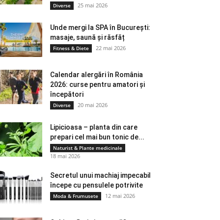
25 mai 2026
Diverse
Unde mergi la SPA în București:
masaje, saună și răsfăț
22 mai 2026
Fitness & Diete
Calendar alergări în România
2026: curse pentru amatori și
începători
20 mai 2026
Diverse
Lipicioasa – planta din care
prepari cel mai bun tonic de...
Naturist & Plante medicinale
18 mai 2026
Secretul unui machiaj impecabil
începe cu pensulele potrivite
12 mai 2026
Moda & Frumusete