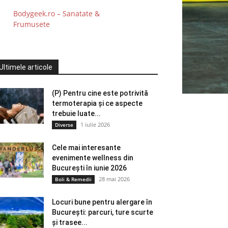
Bodygeek.ro – Sanatate &
Frumusete
Ultimele articole
(P) Pentru cine este potrivită
termoterapia și ce aspecte
trebuie luate...
1 iulie 2026
Diverse
Cele mai interesante
evenimente wellness din
București în iunie 2026
28 mai 2026
Boli & Remedii
Locuri bune pentru alergare în
București: parcuri, ture scurte
și trasee...