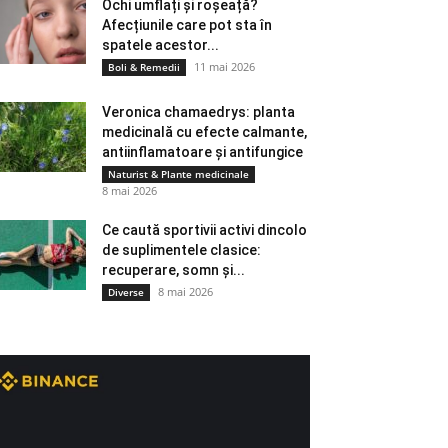
Ochi umflați și roșeață?
Afecțiunile care pot sta în
spatele acestor...
11 mai 2026
Boli & Remedii
Veronica chamaedrys: planta
medicinală cu efecte calmante,
antiinflamatoare și antifungice
Naturist & Plante medicinale
8 mai 2026
Ce caută sportivii activi dincolo
de suplimentele clasice:
recuperare, somn și...
8 mai 2026
Diverse