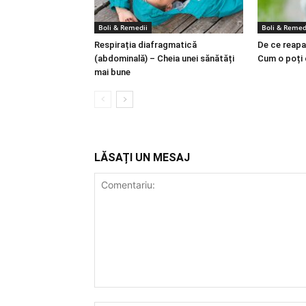
Boli & Remedii
Boli & Remed
Respirația diafragmatică
De ce reapa
(abdominală) – Cheia unei sănătăți
Cum o poți
mai bune
LĂSAȚI UN MESAJ