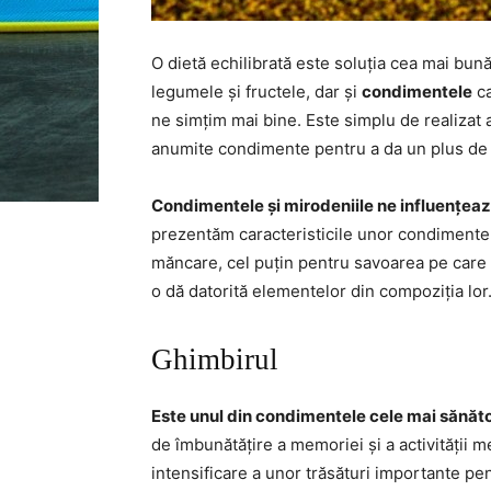
O dietă echilibrată este soluția cea mai bun
legumele și fructele, dar și
condimentele
ca
ne simțim mai bine. Este simplu de realizat 
anumite condimente pentru a da un plus de a
Condimentele și mirodeniile ne influențeaz
prezentăm caracteristicile unor condimente i
măncare, cel puțin pentru savoarea pe care 
o dă datorită elementelor din compoziția lor
Ghimbirul
Este unul din condimentele cele mai sănăt
de îmbunătățire a memoriei și a activității m
intensificare a unor trăsături importante pe