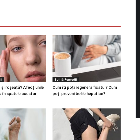
ii
Boli & Remedii
 și roșeață? Afecțiunile
Cum îți poți regenera ficatul? Cum
a în spatele acestor
poți preveni bolile hepatice?