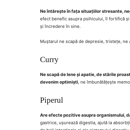
Ne întărește în fața situațiilor stresante, n
efect benefic asupra psihicului, îl fortifică 
și încredere în sine.
Muștarul ne scapă de depresie, tristețe, ne 
Curry
Ne scapă de lene și apatie, de stările proas
devenim optimiști
, ne îmbunătățește memoria
Piperul
Are efecte pozitive asupra organismului, da
gastrice, ușurează digestia, ajută la absorbț