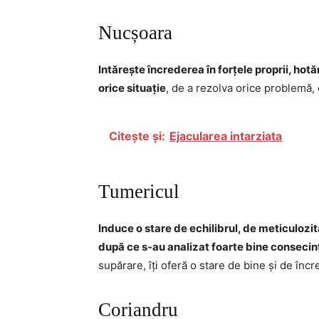
Nucșoara
Intărește încrederea în forțele proprii, hotă
orice situație
, de a rezolva orice problemă, or
Citește și:
Ejacularea intarziata
Tumericul
Induce o stare de echilibrul, de meticulozi
după ce s-au analizat foarte bine consecin
supărare, îți oferă o stare de bine și de încr
Coriandru