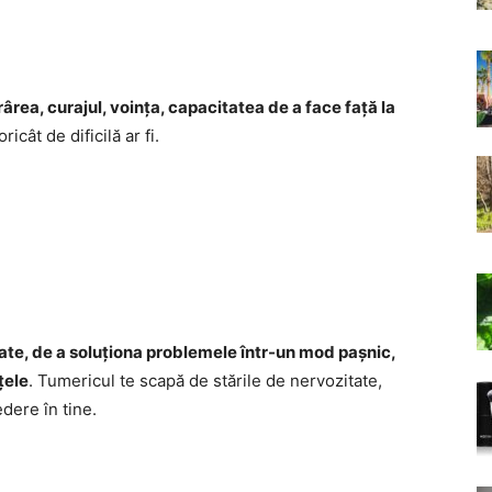
rârea, curajul, voința, capacitatea de a face față la
icât de dificilă ar fi.
tate, de a soluționa problemele într-un mod pașnic,
țele
. Tumericul te scapă de stările de nervozitate,
edere în tine.