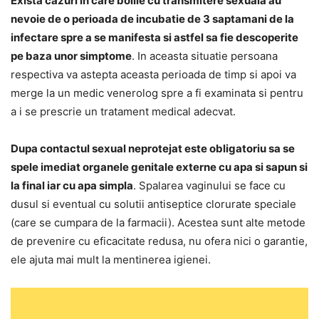
Exista cazuri in care bolile cu transmitere sexuala au
nevoie de o perioada de incubatie de 3 saptamani de la
infectare spre a se manifesta si astfel sa fie descoperite
pe baza unor simptome
. In aceasta situatie persoana
respectiva va astepta aceasta perioada de timp si apoi va
merge la un medic venerolog spre a fi examinata si pentru
a i se prescrie un tratament medical adecvat.
Dupa contactul sexual neprotejat este obligatoriu sa se
spele imediat organele genitale externe cu apa si sapun si
la final iar cu apa simpla
. Spalarea vaginului se face cu
dusul si eventual cu solutii antiseptice clorurate speciale
(care se cumpara de la farmacii). Acestea sunt alte metode
de prevenire cu eficacitate redusa, nu ofera nici o garantie,
ele ajuta mai mult la mentinerea igienei.