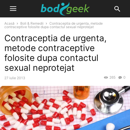
Acasă
Boli & Remedii
Contraceptia de urgenta, metode
contraceptive folosite dupa contactul sexual neprotejat
Contraceptia de urgenta,
metode contraceptive
folosite dupa contactul
sexual neprotejat
265
0
27 iulie 2013