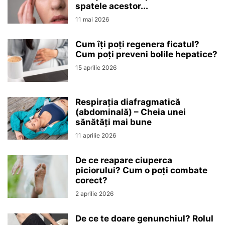
spatele acestor...
11 mai 2026
Cum îți poți regenera ficatul?
Cum poți preveni bolile hepatice?
15 aprilie 2026
Respirația diafragmatică
(abdominală) – Cheia unei
sănătăți mai bune
11 aprilie 2026
De ce reapare ciuperca
piciorului? Cum o poți combate
corect?
2 aprilie 2026
De ce te doare genunchiul? Rolul