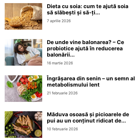
Dieta cu soia: cum te ajută soia
să slăbești și să-ți...
7 aprilie 2026
De unde vine balonarea? – Ce
probiotice ajută în reducerea
balonării...
16 martie 2026
Îngrășarea din senin – un semn al
metabolismului lent
21 februarie 2026
Măduva osoasă și picioarele de
pui au un conținut ridicat de...
10 februarie 2026