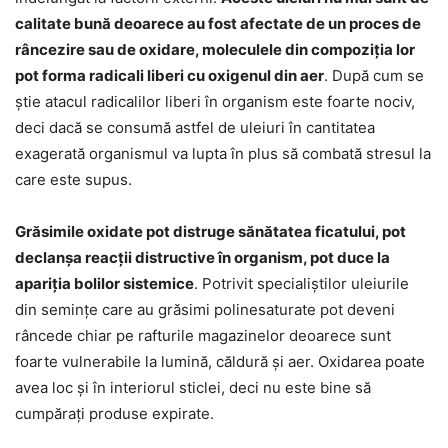
calitate bună deoarece au fost afectate de un proces de
râncezire sau de oxidare, moleculele din compoziția lor
pot forma radicali liberi cu oxigenul din aer
. După cum se
știe atacul radicalilor liberi în organism este foarte nociv,
deci dacă se consumă astfel de uleiuri în cantitatea
exagerată organismul va lupta în plus să combată stresul la
care este supus.
Grăsimile oxidate pot distruge sănătatea ficatului, pot
declanșa reacții distructive în organism, pot duce la
apariția bolilor sistemice
. Potrivit specialiștilor uleiurile
din semințe care au grăsimi polinesaturate pot deveni
râncede chiar pe rafturile magazinelor deoarece sunt
foarte vulnerabile la lumină, căldură și aer. Oxidarea poate
avea loc și în interiorul sticlei, deci nu este bine să
cumpărați produse expirate.