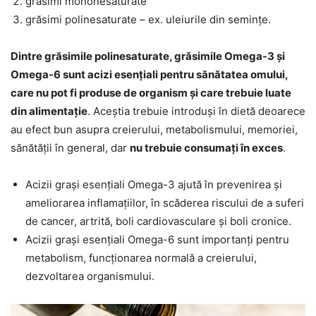
grăsimi mononesaturate
grăsimi polinesaturate – ex. uleiurile din semințe.
Dintre grăsimile polinesaturate, grăsimile Omega-3 și
Omega-6 sunt acizi esențiali pentru sănătatea omului,
care nu pot fi produse de organism și care trebuie luate
din alimentație
. Aceștia trebuie introduși în dietă deoarece
au efect bun asupra creierului, metabolismului, memoriei,
sănătății în general, dar
nu trebuie consumați în exces
.
Acizii grași esențiali Omega-3 ajută în prevenirea și
ameliorarea inflamațiilor, în scăderea riscului de a suferi
de cancer, artrită, boli cardiovasculare și boli cronice.
Acizii grași esențiali Omega-6 sunt importanți pentru
metabolism, funcționarea normală a creierului,
dezvoltarea organismului.