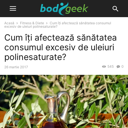
Acasă
Fitness & Diete
Cum îți afectează sănătatea consumul
excesiv de uleiuri polinesaturate?
Cum îți afectează sănătatea
consumul excesiv de uleiuri
polinesaturate?
545
0
26 martie 2017