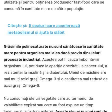
utilizate și pentru obținerea produselor fast-food care se
consumă în cantitate mare de către populație.
Citește și:
5 ceaiuri care accelerează
metabolismul și ajută la slăbit
Grăsimile polinesaturate nu sunt sănătoase în cantitate
mare pentru organism mai ales dacă provin din uleiuri
procesate industrial
. Acestea pot fi cauza îmbolnăvirii
organismului, pot duce la apariția obezității, a cancerului, a
rezistenței la insulină și a diabetului. Uleiul de măsline are
mai mulți acizi grași Omega-3 și o cantitatea mai redusă de
acizi grași Omega-6.
Nu consumați uleiuri vegetale care au termenul de
valabilitate expirat sau care au fost expuse un timp
îndelungat la factorii externi.
Aceste uleiuri nu mai sunt de