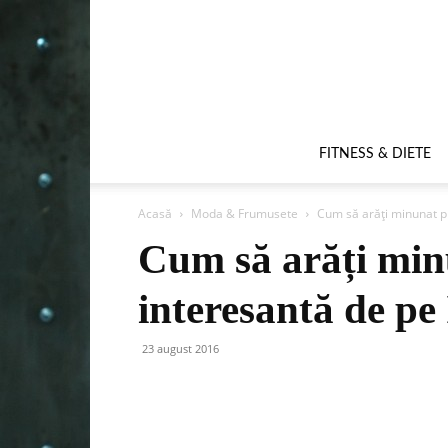
FITNESS & DIETE
Acasă
Moda & Frumusete
Cum să arăți minunat p
Cum să arăți min
interesantă de p
23 august 2016