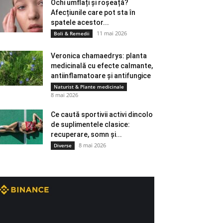
Ochi umflați și roșeață?
Afecțiunile care pot sta în
spatele acestor...
11 mai 2026
Boli & Remedii
Veronica chamaedrys: planta
medicinală cu efecte calmante,
antiinflamatoare și antifungice
Naturist & Plante medicinale
8 mai 2026
Ce caută sportivii activi dincolo
de suplimentele clasice:
recuperare, somn și...
8 mai 2026
Diverse