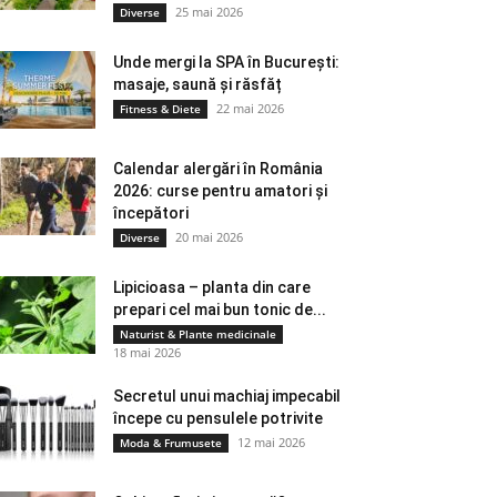
25 mai 2026
Diverse
Unde mergi la SPA în București:
masaje, saună și răsfăț
22 mai 2026
Fitness & Diete
Calendar alergări în România
2026: curse pentru amatori și
începători
20 mai 2026
Diverse
Lipicioasa – planta din care
prepari cel mai bun tonic de...
Naturist & Plante medicinale
18 mai 2026
Secretul unui machiaj impecabil
începe cu pensulele potrivite
12 mai 2026
Moda & Frumusete