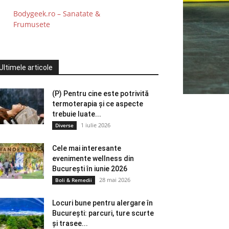
Bodygeek.ro – Sanatate &
Frumusete
Ultimele articole
(P) Pentru cine este potrivită
termoterapia și ce aspecte
trebuie luate...
1 iulie 2026
Diverse
Cele mai interesante
evenimente wellness din
București în iunie 2026
28 mai 2026
Boli & Remedii
Locuri bune pentru alergare în
București: parcuri, ture scurte
și trasee...