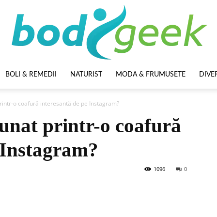
BOLI & REMEDII
NATURIST
MODA & FRUMUSETE
DIVE
BodyGeek
rintr-o coafură interesantă de pe Instagram?
unat printr-o coafură
e Instagram?
1096
0