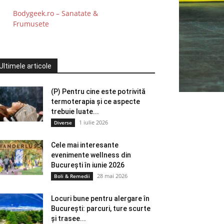
Bodygeek.ro – Sanatate &
Frumusete
Ultimele articole
(P) Pentru cine este potrivită
termoterapia și ce aspecte
trebuie luate...
1 iulie 2026
Diverse
Cele mai interesante
evenimente wellness din
București în iunie 2026
28 mai 2026
Boli & Remedii
Locuri bune pentru alergare în
București: parcuri, ture scurte
și trasee...