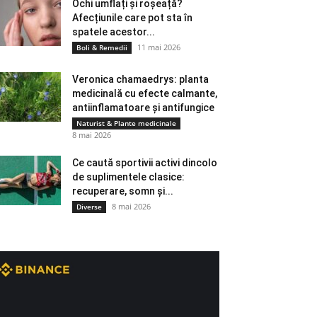
Ochi umflați și roșeață?
Afecțiunile care pot sta în
spatele acestor...
11 mai 2026
Boli & Remedii
Veronica chamaedrys: planta
medicinală cu efecte calmante,
antiinflamatoare și antifungice
Naturist & Plante medicinale
8 mai 2026
Ce caută sportivii activi dincolo
de suplimentele clasice:
recuperare, somn și...
8 mai 2026
Diverse