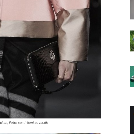
i an, Foto: semi-femi.cover.dk