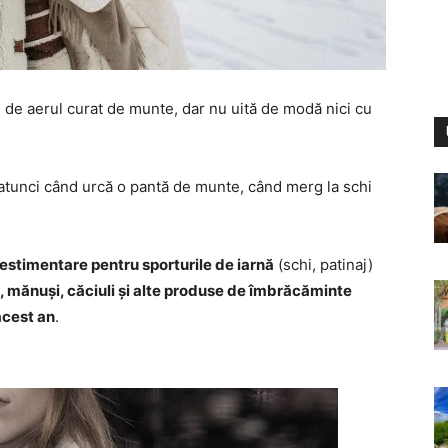
 de aerul curat de munte, dar nu uită de modă nici cu
i atunci când urcă o pantă de munte, când merg la schi
vestimentare pentru sporturile de iarnă
(schi, patinaj)
i, mănuși, căciuli și alte produse de îmbrăcăminte
acest an
.