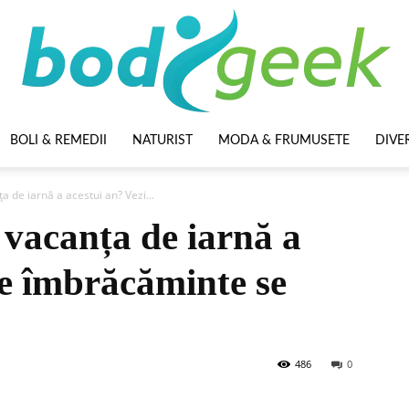
BOLI & REMEDII
NATURIST
MODA & FRUMUSETE
DIVE
BodyGeek
ța de iarnă a acestui an? Vezi...
n vacanța de iarnă a
ce îmbrăcăminte se
486
0