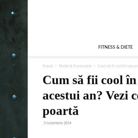
FITNESS & DIETE
Acasă
Moda & Frumusete
Cum să fii cool în vacan
Cum să fii cool î
acestui an? Vezi 
poartă
3 noiembrie 2014