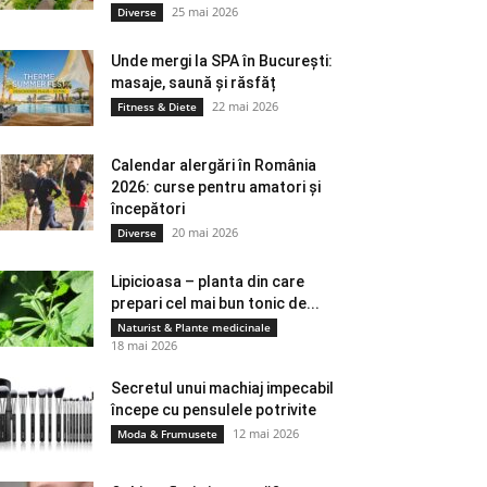
25 mai 2026
Diverse
Unde mergi la SPA în București:
masaje, saună și răsfăț
22 mai 2026
Fitness & Diete
Calendar alergări în România
2026: curse pentru amatori și
începători
20 mai 2026
Diverse
Lipicioasa – planta din care
prepari cel mai bun tonic de...
Naturist & Plante medicinale
18 mai 2026
Secretul unui machiaj impecabil
începe cu pensulele potrivite
12 mai 2026
Moda & Frumusete