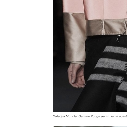
Colecția Moncler Gamme Rouge pentru iarna acestu