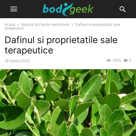
Acasă
Naturist & Plante medicinale
Dafinul si proprietatile sale
terapeutice
Dafinul si proprietatile sale
terapeutice
1505
0
16 martie 2012