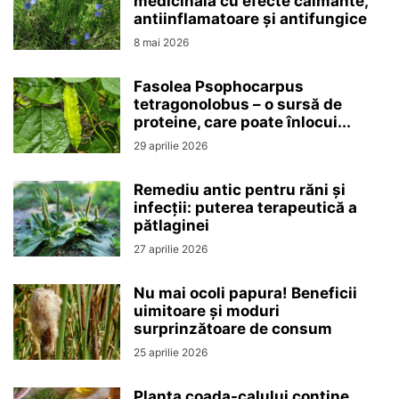
medicinală cu efecte calmante,
antiinflamatoare și antifungice
8 mai 2026
Fasolea Psophocarpus
tetragonolobus – o sursă de
proteine, care poate înlocui...
29 aprilie 2026
Remediu antic pentru răni și
infecții: puterea terapeutică a
pătlaginei
27 aprilie 2026
Nu mai ocoli papura! Beneficii
uimitoare și moduri
surprinzătoare de consum
25 aprilie 2026
Planta coada-calului conține