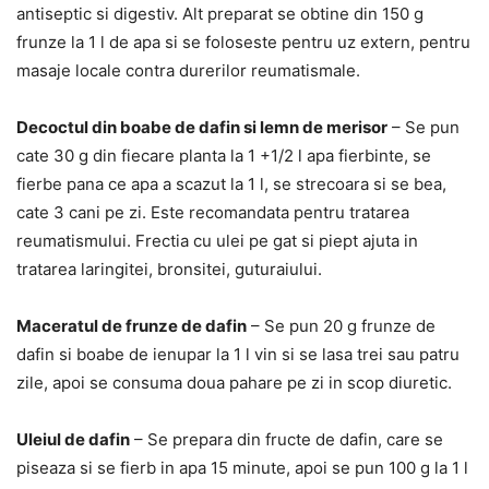
antiseptic si digestiv. Alt preparat se obtine din 150 g
frunze la 1 l de apa si se foloseste pentru uz extern, pentru
masaje locale contra durerilor reumatismale.
Decoctul din boabe de dafin si lemn de merisor
– Se pun
cate 30 g din fiecare planta la 1 +1/2 l apa fierbinte, se
fierbe pana ce apa a scazut la 1 l, se strecoara si se bea,
cate 3 cani pe zi. Este recomandata pentru tratarea
reumatismului. Frectia cu ulei pe gat si piept ajuta in
tratarea laringitei, bronsitei, guturaiului.
Maceratul de frunze de dafin
– Se pun 20 g frunze de
dafin si boabe de ienupar la 1 l vin si se lasa trei sau patru
zile, apoi se consuma doua pahare pe zi in scop diuretic.
Uleiul de dafin
– Se prepara din fructe de dafin, care se
piseaza si se fierb in apa 15 minute, apoi se pun 100 g la 1 l