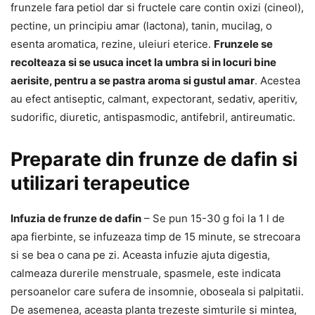
frunzele fara petiol dar si fructele care contin oxizi (cineol),
pectine, un principiu amar (lactona), tanin, mucilag, o
esenta aromatica, rezine, uleiuri eterice.
Frunzele se
recolteaza si se usuca incet la umbra si in locuri bine
aerisite, pentru a se pastra aroma si gustul amar
. Acestea
au efect antiseptic, calmant, expectorant, sedativ, aperitiv,
sudorific, diuretic, antispasmodic, antifebril, antireumatic.
Preparate din frunze de dafin si
utilizari terapeutice
Infuzia de frunze de dafin
– Se pun 15-30 g foi la 1 l de
apa fierbinte, se infuzeaza timp de 15 minute, se strecoara
si se bea o cana pe zi. Aceasta infuzie ajuta digestia,
calmeaza durerile menstruale, spasmele, este indicata
persoanelor care sufera de insomnie, oboseala si palpitatii.
De asemenea, aceasta planta trezeste simturile si mintea,