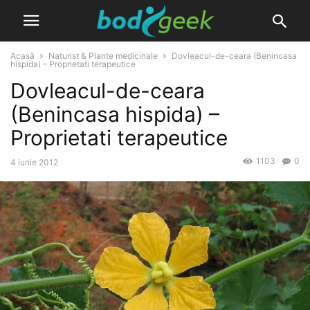
Acasă
Naturist & Plante medicinale
Dovleacul-de-ceara (Benincasa
hispida) – Proprietati terapeutice
Dovleacul-de-ceara
(Benincasa hispida) –
Proprietati terapeutice
1103
0
4 iunie 2012