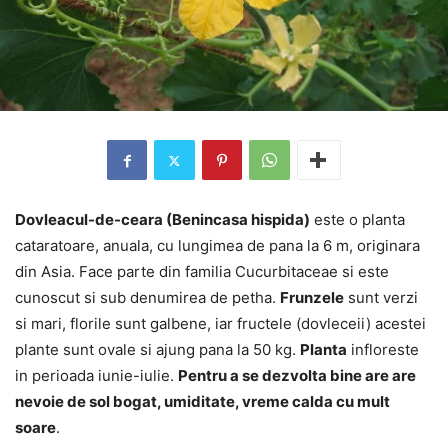
Dovleacul-de-ceara (Benincasa hispida)
este o planta
cataratoare, anuala, cu lungimea de pana la 6 m, originara
din Asia. Face parte din familia Cucurbitaceae si este
cunoscut si sub denumirea de petha.
Frunzele
sunt verzi
si mari, florile sunt galbene, iar fructele (dovleceii) acestei
plante sunt ovale si ajung pana la 50 kg.
Planta
infloreste
in perioada iunie-iulie.
Pentru a se dezvolta bine are are
nevoie de sol bogat, umiditate, vreme calda cu mult
soare
.