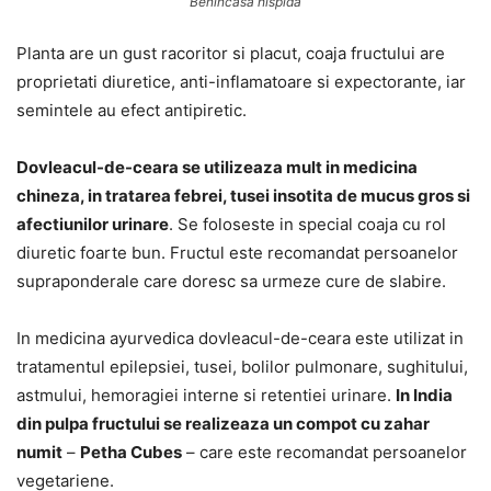
Benincasa hispida
Planta are un gust racoritor si placut, coaja fructului are
proprietati diuretice, anti-inflamatoare si expectorante, iar
semintele au efect antipiretic.
Dovleacul-de-ceara se utilizeaza mult in medicina
chineza, in tratarea febrei, tusei insotita de mucus gros si
afectiunilor urinare
. Se foloseste in special coaja cu rol
diuretic foarte bun. Fructul este recomandat persoanelor
supraponderale care doresc sa urmeze cure de slabire.
In medicina ayurvedica dovleacul-de-ceara este utilizat in
tratamentul epilepsiei, tusei, bolilor pulmonare, sughitului,
astmului, hemoragiei interne si retentiei urinare.
In India
din pulpa fructului se realizeaza un compot cu zahar
numit
–
Petha Cubes
– care este recomandat persoanelor
vegetariene.