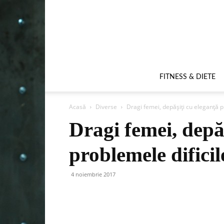
FITNESS & DIETE
Acasă
Diverse
Dragi femei, depășiți cu eleganță pr
Dragi femei, depă
problemele dificil
4 noiembrie 2017