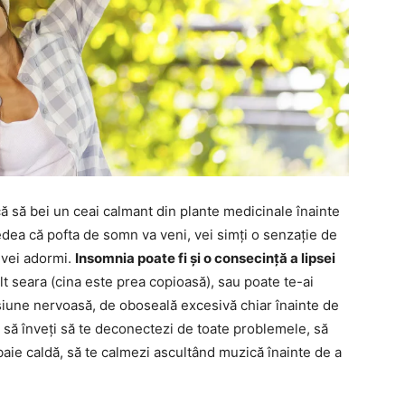
că să bei un ceai calmant din plante medicinale înainte
vedea că pofta de somn va veni, vei simți o senzație de
l vei adormi.
Insomnia poate fi și o consecință a lipsei
lt seara (cina este prea copioasă), sau poate te-ai
nsiune nervoasă, de oboseală excesivă chiar înainte de
e să înveți să te deconectezi de toate problemele, să
baie caldă, să te calmezi ascultând muzică înainte de a