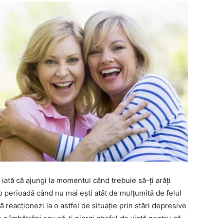
i iată că ajungi la momentul când trebuie să-ți arăți
 o perioadă când nu mai ești atât de mulțumită de felul
 reacționezi la o astfel de situație prin stări depresive