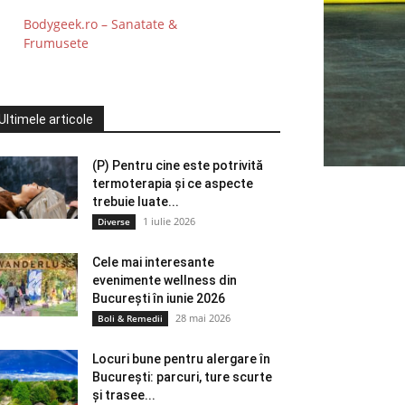
Bodygeek.ro – Sanatate &
Frumusete
Ultimele articole
(P) Pentru cine este potrivită
termoterapia și ce aspecte
trebuie luate...
1 iulie 2026
Diverse
Cele mai interesante
evenimente wellness din
București în iunie 2026
28 mai 2026
Boli & Remedii
Locuri bune pentru alergare în
București: parcuri, ture scurte
și trasee...