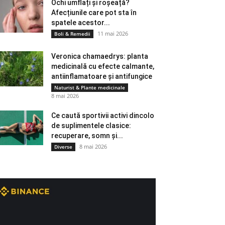
Ochi umflați și roșeață?
Afecțiunile care pot sta în
spatele acestor...
11 mai 2026
Boli & Remedii
Veronica chamaedrys: planta
medicinală cu efecte calmante,
antiinflamatoare și antifungice
Naturist & Plante medicinale
8 mai 2026
Ce caută sportivii activi dincolo
de suplimentele clasice:
recuperare, somn și...
8 mai 2026
Diverse