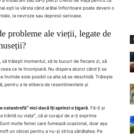
e a îmbătrâni sau să-ți pierzi cheful de viață pentru că
ai ești la vârsta când arătai înfloritoare poate deveni o
tale, la nevroze sau depresii serioase.
e probleme ale vieții, legate de
museții?
să trăiești momentul, să te bucuri de fiecare zi, să
 ceea ce te înconjoară. Nu dispera atunci când ți se
e închide este posibil ca alta să se deschidă. Trăiește
ă, pentru a te elibera de resentimentele și
 catastrofăˮ nici dacă îți aprinzi o țigară
. Fă-ți și
la trântă cu viațaˮ, că ai curajul de a-ți exprima
ti. Sunt multe femei care fumează ocazional, doar așa
 moft un obicei pentru a nu-și strica sănătatea. Pe