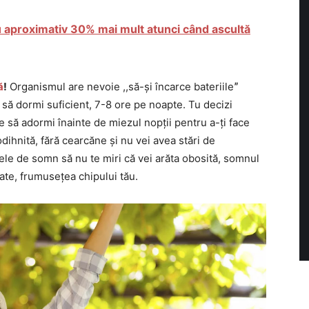
cu aproximativ 30% mai mult atunci când ascultă
ă
!
Organismul are nevoie ,,să-și încarce bateriileˮ
să dormi suficient, 7-8 ore pe noapte. Tu decizi
 să adormi înainte de miezul nopții pentru a-ți face
dihnită, fără cearcăne și nu vei avea stări de
ele de somn să nu te miri că vei arăta obosită, somnul
ate, frumusețea chipului tău.