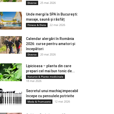
25 mai 2026
Diverse
Unde mergi la SPA în București:
masaje, saună și răsfăț
22 mai 2026
Fitness & Diete
Calendar alergări în România
2026: curse pentru amatori și
începători
20 mai 2026
Diverse
Lipicioasa – planta din care
prepari cel mai bun tonic de...
Naturist & Plante medicinale
18 mai 2026
Secretul unui machiaj impecabil
începe cu pensulele potrivite
12 mai 2026
Moda & Frumusete