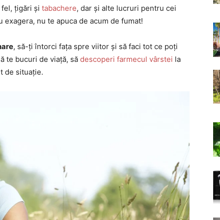
el, țigări și
tabachere
, dar și alte lucruri pentru cei
 nu exagera, nu te apuca de acum de fumat!
nare
, să-ți întorci fața spre viitor și să faci tot ce poți
să te bucuri de viață, să
descoperi farmecul vârstei
la
t de situație.