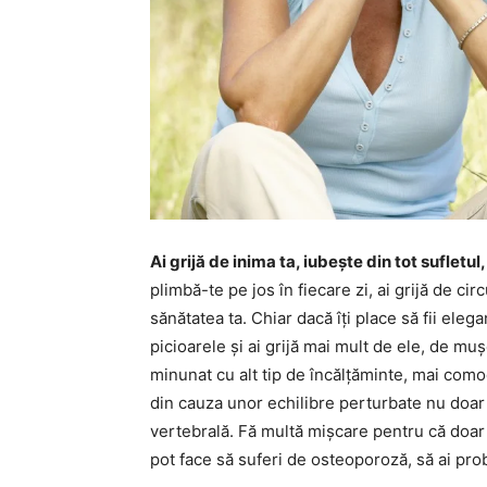
Ai grijă de inima ta, iubește din tot sufletu
plimbă-te pe jos în fiecare zi, ai grijă de ci
sănătatea ta. Chiar dacă îți place să fii elega
picioarele și ai grijă mai mult de ele, de muș
minunat cu alt tip de încălțăminte, mai com
din cauza unor echilibre perturbate nu doar l
vertebrală. Fă multă mișcare pentru că doar 
pot face să suferi de osteoporoză, să ai pro