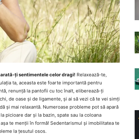
l, arată-ți sentimentele celor dragi!
Relaxează-te,
rculația ta, aceasta este foarte importantă pentru
ntă, renunță la pantofii cu toc înalt, eliberează-ți
chi, de oase și de ligamente, și ai să vezi că te vei simți
odă și mai relaxantă. Numeroase probleme pot să apară
a picioare dar și la bazin, spate sau la coloana
așa te menții în formă! Sedentarismul și imobilitatea te
bleme la țesutul osos.