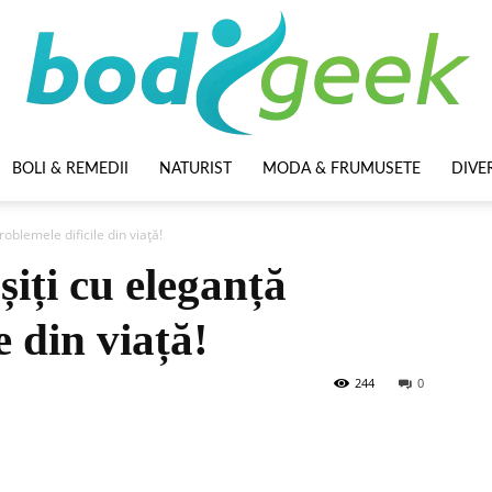
BOLI & REMEDII
NATURIST
MODA & FRUMUSETE
DIVE
BodyGeek
oblemele dificile din viață!
șiți cu eleganță
e din viață!
244
0