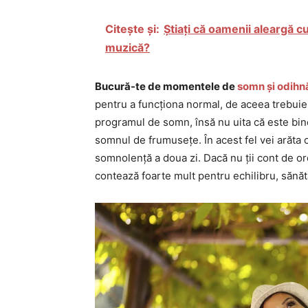
Citește și:
Știați că oamenii aleargă 
muzică?
Bucură-te de momentele de
somn și odihn
pentru a funcționa normal, de aceea trebuie 
programul de somn, însă nu uita că este bine
somnul de frumusețe. În acest fel vei arăta o
somnolență a doua zi. Dacă nu ții cont de or
contează foarte mult pentru echilibru, sănăt