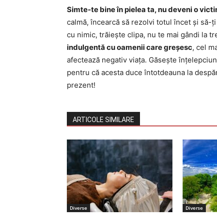
Simte-te bine în pielea ta, nu deveni o vict
calmă, încearcă să rezolvi totul încet și să-ț
cu nimic, trăiește clipa, nu te mai gândi la tr
indulgentă cu oamenii care greșesc
, cel m
afectează negativ viața. Găsește înțelepciun
pentru că acesta duce întotdeauna la despărț
prezent!
ARTICOLE SIMILARE
Diverse
Diverse