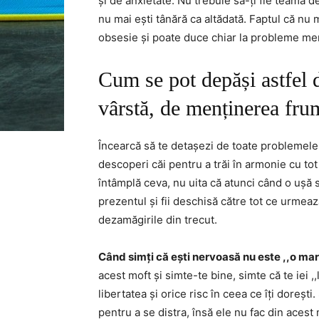
și de anxietate. Nu trebuie să-ți fie teamă d
nu mai ești tânără ca altădată. Faptul că nu m
obsesie și poate duce chiar la probleme men
Cum se pot depăși astfel d
vârstă, de menținerea fru
Încearcă să te detașezi de toate problemele, 
descoperi căi pentru a trăi în armonie cu tot
întâmplă ceva, nu uita că atunci când o ușă s
prezentul și fii deschisă către tot ce urmeaz
dezamăgirile din trecut.
Când simți că ești nervoasă nu este ,,o mare
acest moft și simte-te bine, simte că te iei ,,
libertatea și orice risc în ceea ce îți doreș
pentru a se distra, însă ele nu fac din acest