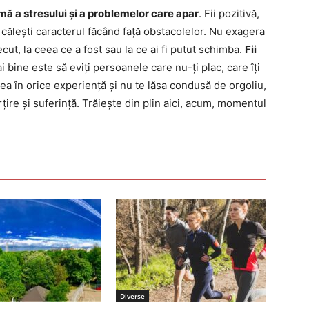
imă a stresului și a problemelor care apar
. Fii pozitivă,
i călești caracterul făcând față obstacolelor. Nu exagera
ecut, la ceea ce a fost sau la ce ai fi putut schimba.
Fii
ai bine este să eviți persoanele care nu-ți plac, care îți
ea în orice experiență și nu te lăsa condusă de orgoliu,
ire și suferință. Trăiește din plin aici, acum, momentul
Diverse