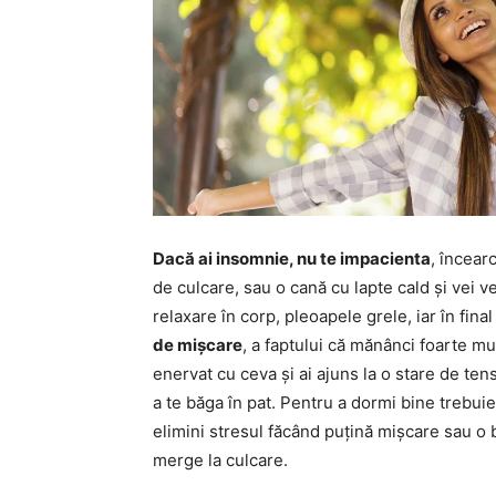
Dacă ai insomnie, nu te impacienta
, încear
de culcare, sau o cană cu lapte cald și vei 
relaxare în corp, pleoapele grele, iar în fina
de mișcare
, a faptului că mănânci foarte mu
enervat cu ceva și ai ajuns la o stare de te
a te băga în pat. Pentru a dormi bine trebui
elimini stresul făcând puțină mișcare sau o 
merge la culcare.