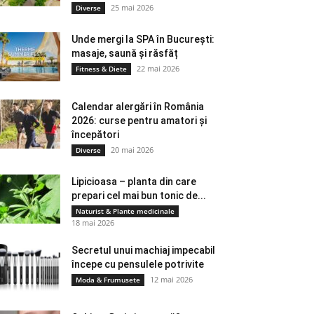
25 mai 2026
Diverse
Unde mergi la SPA în București:
masaje, saună și răsfăț
22 mai 2026
Fitness & Diete
Calendar alergări în România
2026: curse pentru amatori și
începători
20 mai 2026
Diverse
Lipicioasa – planta din care
prepari cel mai bun tonic de...
Naturist & Plante medicinale
18 mai 2026
Secretul unui machiaj impecabil
începe cu pensulele potrivite
12 mai 2026
Moda & Frumusete