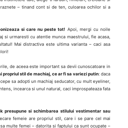
raznete – tinand cont si de ten, culoarea ochilor si a
monizeaza si care nu peste tot!
Apoi, mergi cu noile
iaj si urmaresti cu atentie munca maestrului, fie acasa,
tatul! Mai distractiva este ultima varianta – caci asa
lori!
urile, de aceea este important sa devii cunoscatoare in
i propriul stil de machiaj, ce ar fi sa variezi putin
: daca
incepe sa adopti un machiaj seducator, cu mult eyeliner,
intens, incearca si unul natural, caci improspateaza fata
ok presupune si schimbarea stilului vestimentar sau
ecare femeie are propriul stil, care i se pare cel mai
 Insa multe femei – datorita si faptului ca sunt ocupate –