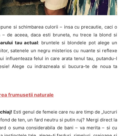
pune si schimbarea culorii – insa cu precautie, caci o
 – de aceea, daca esti bruneta, nu trece la blond si
arului tau actual
: bruntele si blondele pot alege un
itor, satenele un negru misterios cu nuante si reflexe
i influenteaza felul in care arata tenul tau, putandu-l
esie! Alege cu indrazneala si bucura-te de noua ta
rea frumusetii naturale
chiaj!
Esti genul de femeie care nu are timp de „lucruri
 fond de ten, un fard neutru si putin ruj? Mergi direct la
rd o suma considerabila de bani – va merita – si cu
instinctele tale, alege-ti farduri, rimeluri, creioane si