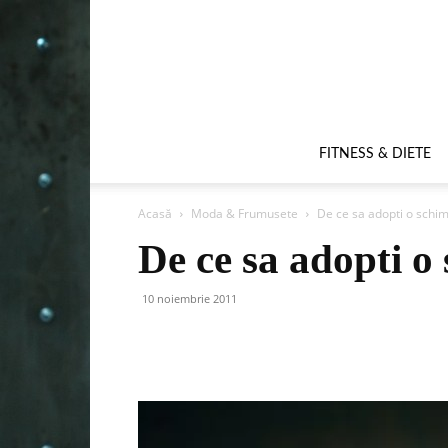
FITNESS & DIETE
Acasă
Moda & Frumusete
De ce sa adopti o schi
De ce sa adopti o
10 noiembrie 2011