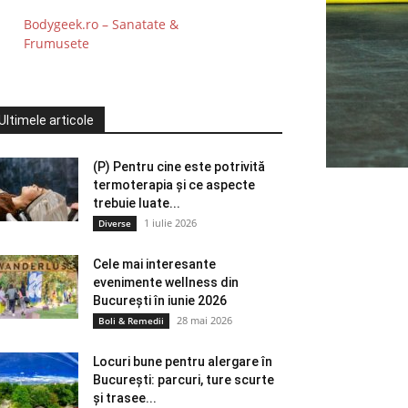
Bodygeek.ro – Sanatate &
Frumusete
Ultimele articole
(P) Pentru cine este potrivită
termoterapia și ce aspecte
trebuie luate...
1 iulie 2026
Diverse
Cele mai interesante
evenimente wellness din
București în iunie 2026
28 mai 2026
Boli & Remedii
Locuri bune pentru alergare în
București: parcuri, ture scurte
și trasee...