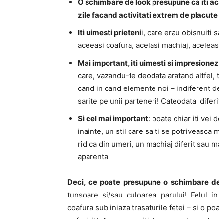
O schimbare de look presupune ca iti acor
zile facand activitati extrem de placute
Iti uimesti prieteni
i, care erau obisnuiti
aceeasi coafura, acelasi machiaj, aceleasi 
Mai important, iti uimesti si impresionezi
care, vazandu-te deodata aratand altfel, te
cand in cand elemente noi – indiferent de
sarite pe unii parteneri! Cateodata, diferi
Si cel mai important
: poate chiar iti vei 
inainte, un stil care sa ti se potriveasca 
ridica din umeri, un machiaj diferit sau m
aparenta!
Deci, ce poate presupune o schimbare de
tunsoare si/sau culoarea parului! Felul i
coafura subliniaza trasaturile fetei – si o 