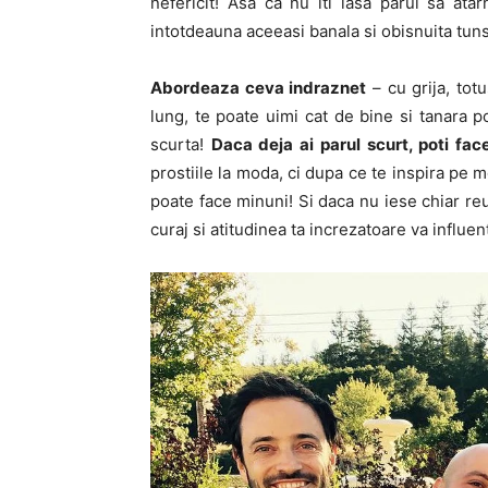
nefericit! Asa ca nu iti lasa parul sa ata
intotdeauna aceeasi banala si obisnuita tun
Abordeaza ceva indraznet
– cu grija, totu
lung, te poate uimi cat de bine si tanara 
scurta!
Daca deja ai parul scurt, poti fac
prostiile la moda, ci dupa ce te inspira pe 
poate face minuni! Si daca nu iese chiar reu
curaj si atitudinea ta increzatoare va influen