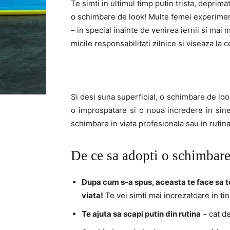
Te simti in ultimul timp putin trista, deprima
o schimbare de look
! Multe femei experimen
– in special inainte de venirea iernii si mai
micile responsabilitati zilnice si viseaza la 
Si desi suna superficial, o schimbare de look
o improspatare si o noua incredere in sin
schimbare in viata profesionala sau in rutina
De ce sa adopti o schimbare
Dupa cum s-a spus, aceasta te face sa te s
viata!
Te vei simti mai increzatoare in tine
Te ajuta sa scapi putin din rutina
– cat de