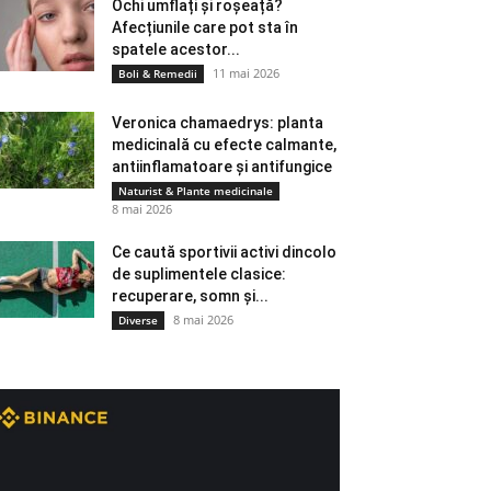
Ochi umflați și roșeață?
Afecțiunile care pot sta în
spatele acestor...
11 mai 2026
Boli & Remedii
Veronica chamaedrys: planta
medicinală cu efecte calmante,
antiinflamatoare și antifungice
Naturist & Plante medicinale
8 mai 2026
Ce caută sportivii activi dincolo
de suplimentele clasice:
recuperare, somn și...
8 mai 2026
Diverse