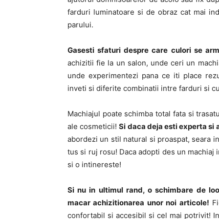
farduri luminatoare si de obraz cat mai ind
parului.
Gasesti sfaturi despre care culori se ar
achizitii fie la un salon, unde ceri un mach
unde experimentezi pana ce iti place rezul
inveti si diferite combinatii intre farduri si cu
Machiajul poate schimba total fata si trasat
ale cosmeticii!
Si daca deja esti experta si a
abordezi un stil natural si proaspat, seara 
tus si ruj rosu! Daca adopti des un machiaj 
si o intinereste!
Si nu in ultimul rand, o schimbare de lo
macar achizitionarea unor noi articole!
Fi
confortabil si accesibil si cel mai potrivit!