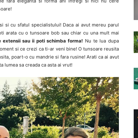
rne fara eleganta si forma ani intregi si nici nu cere
soare!
si si cu sfatul specialistului! Daca ai avut mereu parul
poti arata cu o tunsoare bob sau chiar cu una mult mai
e extensii sau ii poti schimba forma!
Nu te lua dupa
moment si ce crezi ca ti-ar veni bine! O tunsoare reusita
sita, poart-o cu mandrie si fara rusine! Arati ca ai avut
ta lumea sa creada ca asta ai vrut!