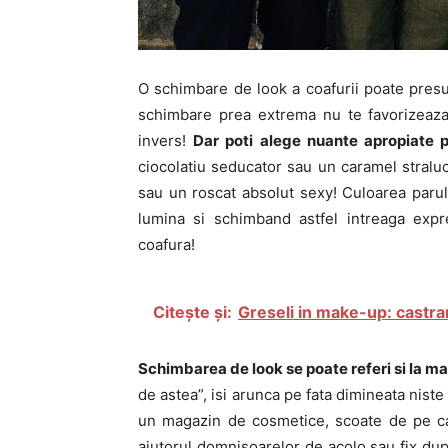
O schimbare de look a coafurii poate presu
schimbare prea extrema nu te favorizeaza
invers!
Dar poti alege nuante apropiate p
ciocolatiu seducator sau un caramel straluc
sau un roscat absolut sexy! Culoarea parulu
lumina si schimband astfel intreaga expr
coafura!
Citește și:
Greseli in make-up: castra
Schimbarea de look se poate referi si la ma
de astea”, isi arunca pe fata dimineata niste
un magazin de cosmetice, scoate de pe ca
ajutorul domnisoarelor de acolo sau fix dupa 