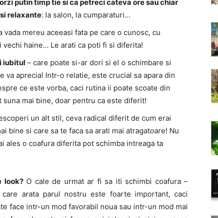
zi putin timp tie si ca petreci cateva ore sau chiar
 si relaxante
: la salon, la cumparaturi…
 sa vada mereu aceeasi fata pe care o cunosc, cu
vechi haine… Le arati ca poti fi si diferita!
 iubitul
– care poate si-ar dori si el o schimbare si
 va aprecia! Intr-o relatie, este crucial sa apara din
spre ce este vorba, caci rutina ii poate scoate din
t suna mai bine, doar pentru ca este diferit!
descoperi un alt stil, ceva radical diferit de cum erai
mai bine si care sa te faca sa arati mai atragatoare! Nu
ai ales o coafura diferita pot schimba intreaga ta
 look?
O cale de urmat ar fi sa iti schimbi coafura –
n care arata parul nostru este foarte important, caci
poate face intr-un mod favorabil noua sau intr-un mod mai