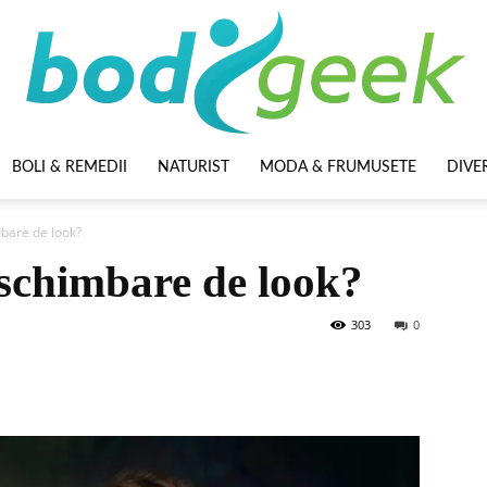
BOLI & REMEDII
NATURIST
MODA & FRUMUSETE
DIVE
BodyGeek
mbare de look?
 schimbare de look?
303
0