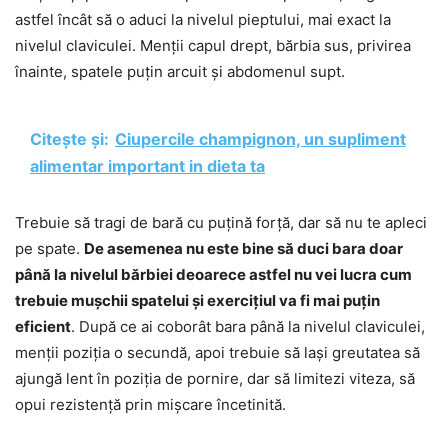
astfel încât să o aduci la nivelul pieptului, mai exact la
nivelul claviculei. Menții capul drept, bărbia sus, privirea
înainte, spatele puțin arcuit și abdomenul supt.
Citește și:
Ciupercile champignon, un supliment
alimentar important in dieta ta
Trebuie să tragi de bară cu puțină forță, dar să nu te apleci
pe spate.
De asemenea nu este bine să duci bara doar
până la nivelul bărbiei deoarece astfel nu vei lucra cum
trebuie mușchii spatelui și exercițiul va fi mai puțin
eficient
. După ce ai coborât bara până la nivelul claviculei,
menții poziția o secundă, apoi trebuie să lași greutatea să
ajungă lent în poziția de pornire, dar să limitezi viteza, să
opui rezistență prin mișcare încetinită.