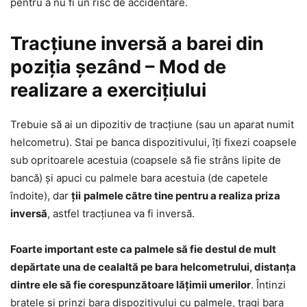
pentru a nu fi un risc de accidentare.
Tracțiune inversă a barei din
poziția șezând – Mod de
realizare a exercițiului
Trebuie să ai un dipozitiv de tracțiune (sau un aparat numit
helcometru). Stai pe banca dispozitivului, îți fixezi coapsele
sub opritoarele acestuia (coapsele să fie strâns lipite de
bancă) și apuci cu palmele bara acestuia (de capetele
îndoite), dar
ții
palmele către tine pentru a realiza priza
inversă
, astfel tracțiunea va fi inversă.
Foarte important este ca palmele să fie destul de mult
depărtate una de cealaltă pe bara helcometrului, distanța
dintre ele să fie corespunzătoare lățimii umerilor
. Întinzi
brațele și prinzi bara dispozitivului cu palmele, tragi bara