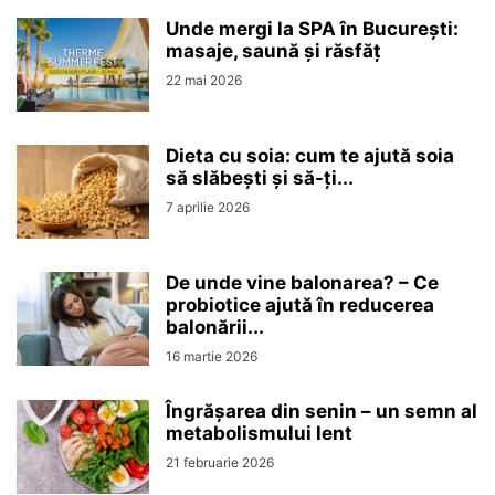
Unde mergi la SPA în București:
masaje, saună și răsfăț
22 mai 2026
Dieta cu soia: cum te ajută soia
să slăbești și să-ți...
7 aprilie 2026
De unde vine balonarea? – Ce
probiotice ajută în reducerea
balonării...
16 martie 2026
Îngrășarea din senin – un semn al
metabolismului lent
21 februarie 2026