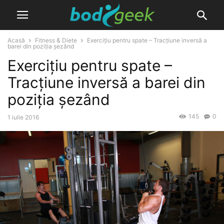
Acasă
Fitness & Diete
Exercițiu pentru spate – Tracțiune inversă a
barei din poziția șezând
Exercițiu pentru spate –
Tracțiune inversă a barei din
poziția șezând
145
0
1 iulie 2016