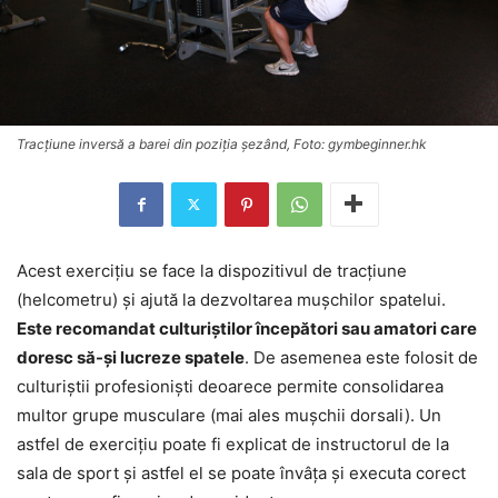
Tracțiune inversă a barei din poziția șezând, Foto: gymbeginner.hk
Acest exercițiu se face la dispozitivul de tracțiune
(helcometru) și ajută la dezvoltarea mușchilor spatelui.
Este recomandat culturiștilor începători sau amatori care
doresc să-și lucreze spatele
. De asemenea este folosit de
culturiștii profesioniști deoarece permite consolidarea
multor grupe musculare (mai ales mușchii dorsali). Un
astfel de exercițiu poate fi explicat de instructorul de la
sala de sport și astfel el se poate învâța și executa corect