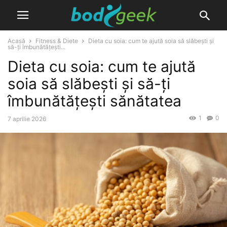
Acasă
Fitness & Diete
Dieta cu soia: cum te ajută soia să slăbești și
să-ți îmbunătățești...
Dieta cu soia: cum te ajută
soia să slăbești și să-ți
îmbunătățești sănătatea
1
0
7 aprilie 2026