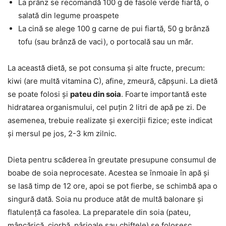
La prânz se recomandă 100 g de fasole verde fiartă, o
salată din legume proaspete
La cină se alege 100 g carne de pui fiartă, 50 g brânză
tofu (sau brânză de vaci), o portocală sau un măr.
La această dietă, se pot consuma și alte fructe, precum:
kiwi (are multă vitamina C), afine, zmeură, căpșuni. La dietă
se poate folosi și
pateu din soia
. Foarte importantă este
hidratarea organismului, cel puțin 2 litri de apă pe zi. De
asemenea, trebuie realizate și exerciții fizice; este indicat
și mersul pe jos, 2-3 km zilnic.
Dieta pentru scăderea în greutate presupune consumul de
boabe de soia neprocesate. Acestea se înmoaie în apă și
se lasă timp de 12 ore, apoi se pot fierbe, se schimbă apa o
singură dată. Soia nu produce atât de multă balonare și
flatulență ca fasolea. La preparatele din soia (pateu,
mâncărică, ciorbă, pârjoale sau chiftele) se folosesc