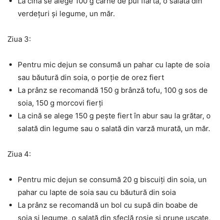
La cină se alege 100 g carne de pui fiartă, o salată din
verdețuri și legume, un măr.
Ziua 3:
Pentru mic dejun se consumă un pahar cu lapte de soia
sau băutură din soia, o porție de orez fiert
La prânz se recomandă 150 g brânză tofu, 100 g sos de
soia, 150 g morcovi fierți
La cină se alege 150 g pește fiert în abur sau la grătar, o
salată din legume sau o salată din varză murată, un măr.
Ziua 4:
Pentru mic dejun se consumă 20 g biscuiți din soia, un
pahar cu lapte de soia sau cu băutură din soia
La prânz se recomandă un bol cu supă din boabe de
soia și legume, o salată din sfeclă roșie și prune uscate,