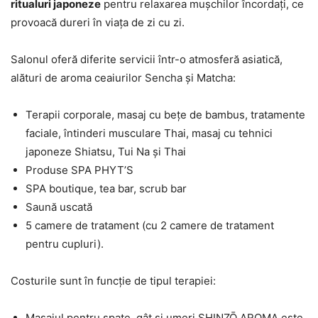
ritualuri japoneze
pentru relaxarea mușchilor încordați, ce
provoacă dureri în viața de zi cu zi.
Salonul oferă diferite servicii într-o atmosferă asiatică,
alături de aroma ceaiurilor Sencha și Matcha:
Terapii corporale, masaj cu bețe de bambus, tratamente
faciale, întinderi musculare Thai, masaj cu tehnici
japoneze Shiatsu, Tui Na și Thai
Produse SPA PHYT’S
SPA boutique, tea bar, scrub bar
Saună uscată
5 camere de tratament (cu 2 camere de tratament
pentru cupluri).
Costurile sunt în funcție de tipul terapiei:
Masajul pentru spate, gât și umeri SHINZŌ AROMA este