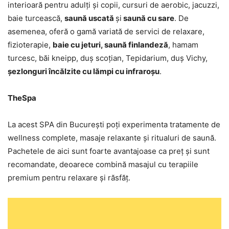
interioară pentru adulți și copii, cursuri de aerobic, jacuzzi,
baie turcească,
saună uscată
și
saună cu sare
. De
asemenea, oferă o gamă variată de servici de relaxare,
fizioterapie,
baie cu jeturi, saună finlandeză
, hamam
turcesc, băi kneipp, duș scoțian, Tepidarium, duș Vichy,
șezlonguri încălzite cu lămpi cu infraroșu
.
TheSpa
La acest SPA din București poți experimenta tratamente de
wellness complete, masaje relaxante și ritualuri de saună.
Pachetele de aici sunt foarte avantajoase ca preț și sunt
recomandate, deoarece combină masajul cu terapiile
premium pentru relaxare și răsfăț.