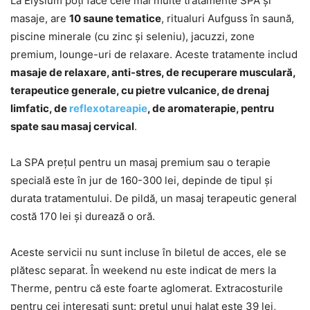
La Elysium poți face cele mai multe tratamente SPA și
masaje, are
10 saune tematice
, ritualuri Aufguss în saună,
piscine minerale (cu zinc și seleniu), jacuzzi, zone
premium, lounge-uri de relaxare. Aceste tratamente includ
masaje de relaxare, anti-stres, de recuperare musculară,
terapeutice generale, cu pietre vulcanice, de drenaj
limfatic, de
reflexotareapie
, de aromaterapie, pentru
spate sau masaj cervical
.
La SPA prețul pentru un masaj premium sau o terapie
specială este în jur de 160-300 lei, depinde de tipul și
durata tratamentului. De pildă, un masaj terapeutic general
costă 170 lei și durează o oră.
Aceste servicii nu sunt incluse în biletul de acces, ele se
plătesc separat. În weekend nu este indicat de mers la
Therme, pentru că este foarte aglomerat. Extracosturile
pentru cei interesați sunt: prețul unui halat este 39 lei,