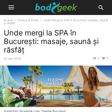
Acasă
Fitness & Diete
Unde mergi la SPA în București: masaje, saună
și răsfăț
Unde mergi la SPA în
București: masaje, saună și
răsfăț
3
0
22 mai 2026
Sursă foto: facebook.com, Therme București