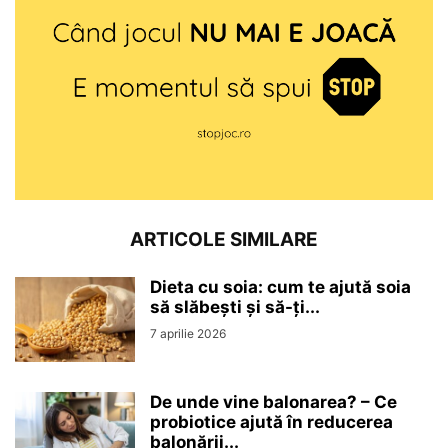
ARTICOLE SIMILARE
Dieta cu soia: cum te ajută soia
să slăbești și să-ți...
7 aprilie 2026
De unde vine balonarea? – Ce
probiotice ajută în reducerea
balonării...