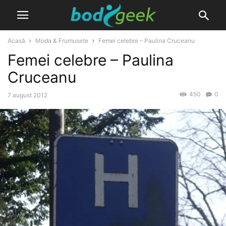
Acasă
Moda & Frumusete
Femei celebre – Paulina Cruceanu
Femei celebre – Paulina
Cruceanu
450
0
7 august 2012