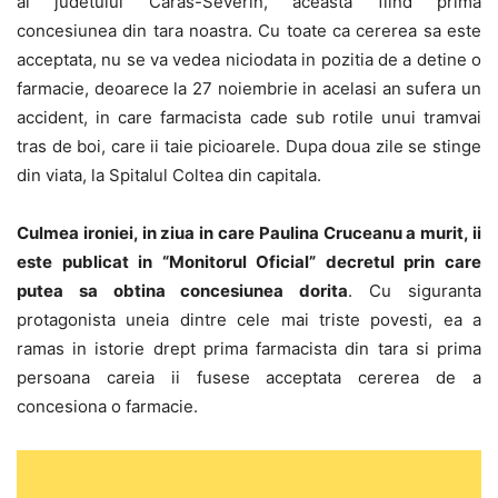
al judetului Caras-Severin, aceasta fiind prima
concesiunea din tara noastra. Cu toate ca cererea sa este
acceptata, nu se va vedea niciodata in pozitia de a detine o
farmacie, deoarece la 27 noiembrie in acelasi an sufera un
accident, in care farmacista cade sub rotile unui tramvai
tras de boi, care ii taie picioarele. Dupa doua zile se stinge
din viata, la Spitalul Coltea din capitala.
Culmea ironiei, in ziua in care Paulina Cruceanu a murit, ii
este publicat in “Monitorul Oficial” decretul prin care
putea sa obtina concesiunea dorita
. Cu siguranta
protagonista uneia dintre cele mai triste povesti, ea a
ramas in istorie drept prima farmacista din tara si prima
persoana careia ii fusese acceptata cererea de a
concesiona o farmacie.