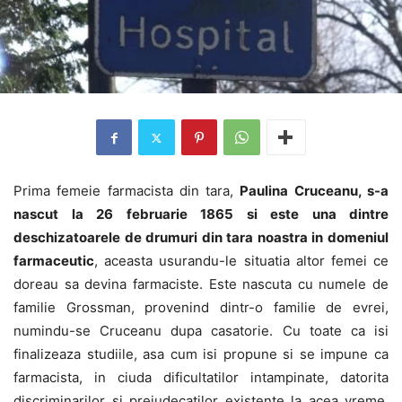
Prima femeie farmacista din tara,
Paulina Cruceanu, s-a
nascut la 26 februarie 1865 si este una dintre
deschizatoarele de drumuri din tara noastra in domeniul
farmaceutic
, aceasta usurandu-le situatia altor femei ce
doreau sa devina farmaciste. Este nascuta cu numele de
familie Grossman, provenind dintr-o familie de evrei,
numindu-se Cruceanu dupa casatorie. Cu toate ca isi
finalizeaza studiile, asa cum isi propune si se impune ca
farmacista, in ciuda dificultatilor intampinate, datorita
discriminarilor si prejudecatilor existente la acea vreme,