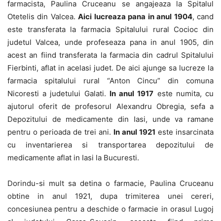
farmacista, Paulina Cruceanu se angajeaza la Spitalul
Otetelis din Valcea.
Aici lucreaza pana in anul 1904
, cand
este transferata la farmacia Spitalului rural Cocioc din
judetul Valcea, unde profeseaza pana in anul 1905, din
acest an fiind transferata la farmacia din cadrul Spitalului
Fierbinti, aflat in acelasi judet. De aici ajunge sa lucreze la
farmacia spitalului rural “Anton Cincu” din comuna
Nicoresti a judetului Galati.
In anul 1917
este numita, cu
ajutorul oferit de profesorul Alexandru Obregia, sefa a
Depozitului de medicamente din Iasi, unde va ramane
pentru o perioada de trei ani.
In anul 1921
este insarcinata
cu inventarierea si transportarea depozitului de
medicamente aflat in Iasi la Bucuresti.
Dorindu-si mult sa detina o farmacie, Paulina Cruceanu
obtine in anul 1921, dupa trimiterea unei cereri,
concesiunea pentru a deschide o farmacie in orasul Lugoj