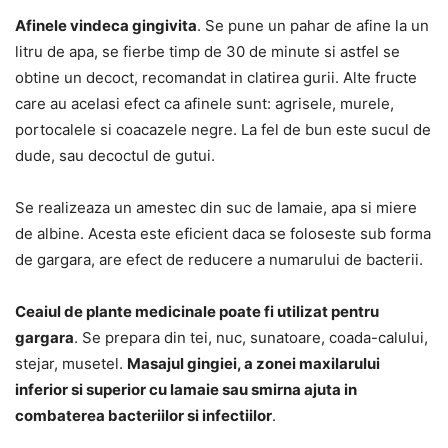
Afinele vindeca gingivita
. Se pune un pahar de afine la un
litru de apa, se fierbe timp de 30 de minute si astfel se
obtine un decoct, recomandat in clatirea gurii. Alte fructe
care au acelasi efect ca afinele sunt: agrisele, murele,
portocalele si coacazele negre. La fel de bun este sucul de
dude, sau decoctul de gutui.
Se realizeaza un amestec din suc de lamaie, apa si miere
de albine. Acesta este eficient daca se foloseste sub forma
de gargara, are efect de reducere a numarului de bacterii.
Ceaiul de plante medicinale poate fi utilizat pentru
gargara
. Se prepara din tei, nuc, sunatoare, coada-calului,
stejar, musetel.
Masajul gingiei, a zonei maxilarului
inferior si superior cu lamaie sau smirna ajuta in
combaterea bacteriilor si infectiilor
.