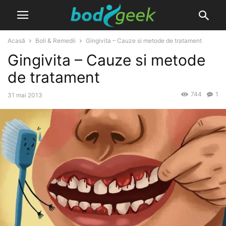
Acasă
Boli & Remedii
Gingivita – Cauze si metode de tratament
Gingivita – Cauze si metode
de tratament
744
1
31 mai 2013