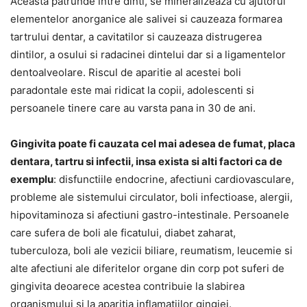
Aceasta patrunde intre dinti, se mineralizeaza cu ajutorul
elementelor anorganice ale salivei si cauzeaza formarea
tartrului dentar, a cavitatilor si cauzeaza distrugerea
dintilor, a osului si radacinei dintelui dar si a ligamentelor
dentoalveolare. Riscul de aparitie al acestei boli
paradontale este mai ridicat la copii, adolescenti si
persoanele tinere care au varsta pana in 30 de ani.
Gingivita poate fi cauzata cel mai adesea de fumat, placa
dentara, tartru si infectii, insa exista si alti factori ca de
exemplu
: disfunctiile endocrine, afectiuni cardiovasculare,
probleme ale sistemului circulator, boli infectioase, alergii,
hipovitaminoza si afectiuni gastro-intestinale. Persoanele
care sufera de boli ale ficatului, diabet zaharat,
tuberculoza, boli ale vezicii biliare, reumatism, leucemie si
alte afectiuni ale diferitelor organe din corp pot suferi de
gingivita deoarece acestea contribuie la slabirea
organismului si la aparitia inflamatiilor gingiei.