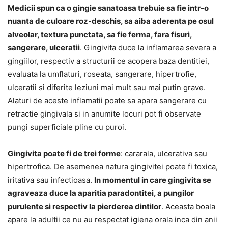
Medicii spun ca o gingie sanatoasa trebuie sa fie intr-o
nuanta de culoare roz-deschis, sa aiba aderenta pe osul
alveolar, textura punctata, sa fie ferma, fara fisuri,
sangerare, ulceratii
. Gingivita duce la inflamarea severa a
gingiilor, respectiv a structurii ce acopera baza dentitiei,
evaluata la umflaturi, roseata, sangerare, hipertrofie,
ulceratii si diferite leziuni mai mult sau mai putin grave.
Alaturi de aceste inflamatii poate sa apara sangerare cu
retractie gingivala si in anumite locuri pot fi observate
pungi superficiale pline cu puroi.
Gingivita poate fi de trei forme
: cararala, ulcerativa sau
hipertrofica. De asemenea natura gingivitei poate fi toxica,
iritativa sau infectioasa.
In momentul in care gingivita se
agraveaza duce la aparitia paradontitei, a pungilor
purulente si respectiv la pierderea dintilor
. Aceasta boala
apare la adultii ce nu au respectat igiena orala inca din anii