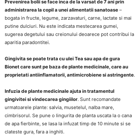
Prevenirea bolii se face inca de la varsat de 7 ani prin
administrarea la copil a unei alimentatii sanatoase
–
bogata in fructe, legume, zarzavaturi, carne, lactate si mai
putine dulciuri. Nu este indicata mestecarea gumei,
sugerea degetului sau creionului deoarece pot contribui la
aparitia paradontitei.
Gingivita se poate trata cu ulei Tea sau apa de gura
Bionet care sunt pe baza de plante medicinale, care au
proprietati antiinflamatorii, antimicrobiene si astringente
.
Infuzia de plante medicinale ajuta in tratamentul
gingivitei si vindecarea gingiilor
. Sunt recomandate
urmatoarele plante: salvia, musetelul, nalba mare,
cimbrisorul. Se pune o lingurita de planta uscata la o cana
de apa fierbinte, se lasa la infuzat timp de 10 minute si se
clateste gura, fara a inghiti.