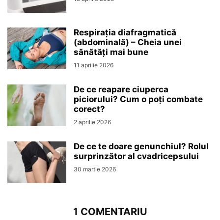
Respirația diafragmatică
(abdominală) – Cheia unei
sănătăți mai bune
11 aprilie 2026
De ce reapare ciuperca
piciorului? Cum o poți combate
corect?
2 aprilie 2026
De ce te doare genunchiul? Rolul
surprinzător al cvadricepsului
30 martie 2026
1 COMENTARIU