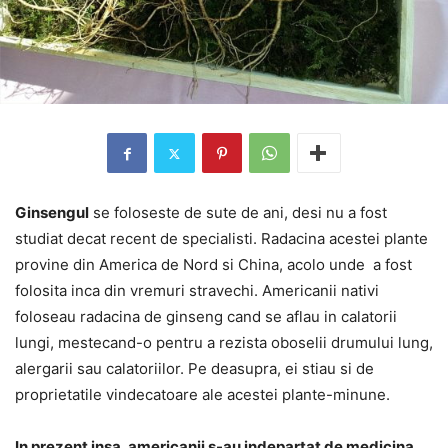
Ginsengul
se foloseste de sute de ani, desi nu a fost
studiat decat recent de specialisti. Radacina acestei plante
provine din America de Nord si China, acolo unde a fost
folosita inca din vremuri stravechi. Americanii nativi
foloseau radacina de ginseng cand se aflau in calatorii
lungi, mestecand-o pentru a rezista oboselii drumului lung,
alergarii sau calatoriilor. Pe deasupra, ei stiau si de
proprietatile vindecatoare ale acestei plante-minune.
In prezent insa, americanii s-au indepartat de medicina