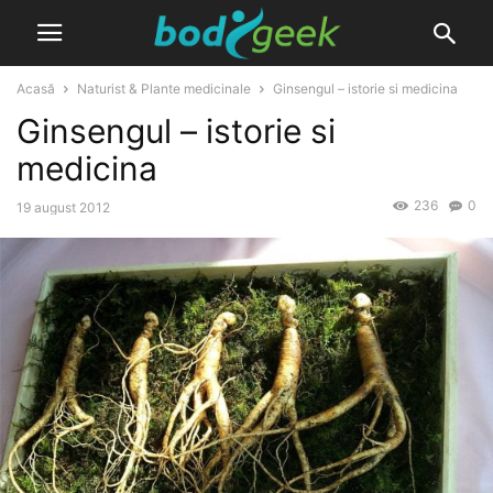
Acasă
Naturist & Plante medicinale
Ginsengul – istorie si medicina
Ginsengul – istorie si
medicina
236
0
19 august 2012