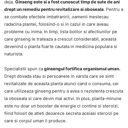
deja.
Ginseng este si a fost cunoscut timp de sute de ani
drept un remediu pentru revitalizare si oboseala
. Pentru a
se combate efectele imbatranirii, oamenii mestecau
radacina plantei, folosind-o si in cazul in care aveau
probleme cu inima. In timp, lista bolilor si afectiunilor pe
care ginseng le trateaza a crescut considerabil, aceasta
devenind o planta foarte cautata in medicina populara si
naturista.
Specialistii spun ca
ginsengul fortifica organismul uman.
Drept dovada stau si persoanele in varsta care se simt
revitalizate de aceasta planta atunci cand o consuma, cei
care utilizeaza ginseng pentru a avea o rezistenta crescuta
la oboseala si care devin mai activi. In plus, planta-minune
este nu doar un booster de energie ci contine si steroizi,
fiind folosit de atleti deoarece secreta aceiasi steroizi pe
care si corpul uman ii produce.