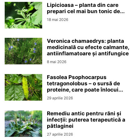
Lipicioasa – planta din care
prepari cel mai bun tonic de...
18 mai 2026
Veronica chamaedrys: planta
medicinală cu efecte calmante,
antiinflamatoare și antifungice
8 mai 2026
Fasolea Psophocarpus
tetragonolobus – o sursă de
proteine, care poate înlocui...
29 aprilie 2026
Remediu antic pentru răni și
infecții: puterea terapeutică a
pătlaginei
27 aprilie 2026