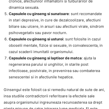
cronice, afectiunilor inflamatorii si tulburarilor de
dinamica sexuala.
Capsulele cu ginseng si sunatoare
: sunt recomandate
in stari depresive, in cure de dezalcoolizare, afectiuni
biliare sau ulcere, in arsuri sau afectiuni virale, sindrom
psihovegetativ sau pavor nocturn.
Capsulele cu ginseng si usturoi
: sunt folosite in cazul
oboselii mentale, fizice si sexuale, in convalescenta, in
cazul scaderii imunitatii organismului.
Capsulele cu ginseng si laptisor de matca
: ajuta la
regenerarea parului si unghiilor, in starile post
infectioase, postvirale, in prevenirea sau combaterea
senescentei si in afectiunile hepatice.
Ginsengul este folosit ca si remediu natural de sute de ani,
insa studiile contradictorii referitoare la efectele sale
asupra organismului ingreuneaza recunoasterea sa drept
planta minune de catre intreaga lume medicala. El este