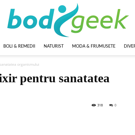
BOLI & REMEDII
NATURIST
MODA & FRUMUSETE
DIVE
BodyGeek
u sanatatea organismului
ixir pentru sanatatea
318
0