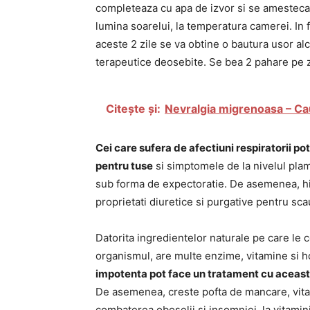
completeaza cu apa de izvor si se amesteca. 
lumina soarelui, la temperatura camerei. In 
aceste 2 zile se va obtine o bautura usor alc
terapeutice deosebite. Se bea 2 pahare pe z
Citește și:
Nevralgia migrenoasa – Ca
Cei care sufera de afectiuni respiratorii p
pentru tuse
si simptomele de la nivelul pla
sub forma de expectoratie. De asemenea, hid
proprietati diuretice si purgative pentru sca
Datorita ingredientelor naturale pe care le 
organismul, are multe enzime, vitamine si h
impotenta pot face un tratament cu aceasta
De asemenea, creste pofta de mancare, vitali
combaterea oboselii si insomniei, la vitamin