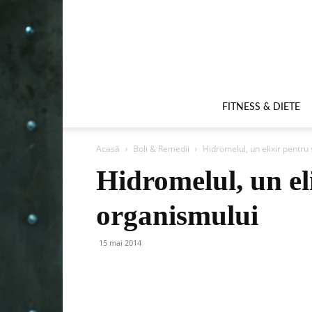
FITNESS & DIETE
Acasă
Boli & Remedii
Hidromelul, un elixir pentr
Hidromelul, un el
organismului
15 mai 2014