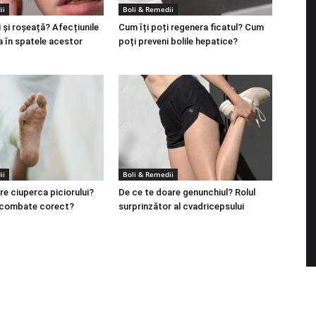
ii
Boli & Remedii
 și roșeață? Afecțiunile
Cum îți poți regenera ficatul? Cum
a în spatele acestor
poți preveni bolile hepatice?
ii
Boli & Remedii
re ciuperca piciorului?
De ce te doare genunchiul? Rolul
 combate corect?
surprinzător al cvadricepsului