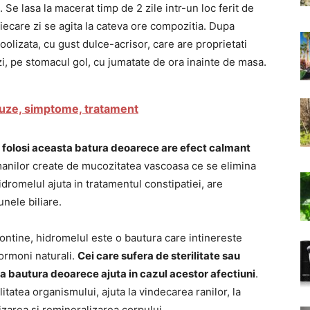
Se lasa la macerat timp de 2 zile intr-un loc ferit de
fiecare zi se agita la cateva ore compozitia. Dupa
oolizata, cu gust dulce-acrisor, care are proprietati
i, pe stomacul gol, cu jumatate de ora inainte de masa.
uze, simptome, tratament
ot folosi aceasta batura deoarece are efect calmant
manilor create de mucozitatea vascoasa ce se elimina
romelul ajuta in tratamentul constipatiei, are
unele biliare.
contine, hidromelul este o bautura care intinereste
ormoni naturali.
Cei care sufera de sterilitate sau
 bautura deoarece ajuta in cazul acestor afectiuni
.
tatea organismului, ajuta la vindecarea ranilor, la
izarea si remineralizarea corpului.