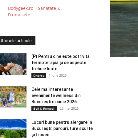
Bodygeek.ro – Sanatate &
Frumusete
Ultimele articole
(P) Pentru cine este potrivită
termoterapia și ce aspecte
trebuie luate...
1 iulie 2026
Diverse
Cele mai interesante
evenimente wellness din
București în iunie 2026
28 mai 2026
Boli & Remedii
Locuri bune pentru alergare în
București: parcuri, ture scurte
și trasee...