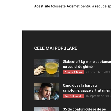
Acest site folosește Akismet pentru a reduce 
CELE MAI POPULARE
Slabeste 7 kg intr-o saptama
cu ceaiul de ghimbir
21 decembrie 2013
Fitness & Diete
Candidoza la barbati,
simptome, cauze si tratamen
16 septembrie 2013
Boli & Remedii
35 de coafuri culese de pe