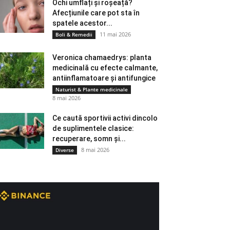
Ochi umflați și roșeață?
Afecțiunile care pot sta în
spatele acestor...
11 mai 2026
Boli & Remedii
Veronica chamaedrys: planta
medicinală cu efecte calmante,
antiinflamatoare și antifungice
Naturist & Plante medicinale
8 mai 2026
Ce caută sportivii activi dincolo
de suplimentele clasice:
recuperare, somn și...
8 mai 2026
Diverse