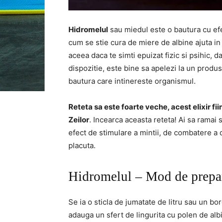
Hidromelul
sau miedul este o bautura cu ef
cum se stie cura de miere de albine ajuta in 
aceea daca te simti epuizat fizic si psihic, d
dispozitie, este bine sa apelezi la un produ
bautura care intinereste organismul.
Reteta sa este foarte veche, acest elixir fi
Zeilor
. Incearca aceasta reteta! Ai sa ramai
efect de stimulare a mintii, de combatere a d
placuta.
Hidromelul – Mod de prepa
Se ia o sticla de jumatate de litru sau un b
adauga un sfert de lingurita cu polen de alb