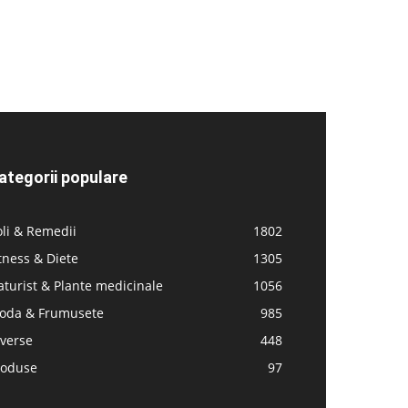
ategorii populare
li & Remedii
1802
tness & Diete
1305
turist & Plante medicinale
1056
oda & Frumusete
985
iverse
448
roduse
97