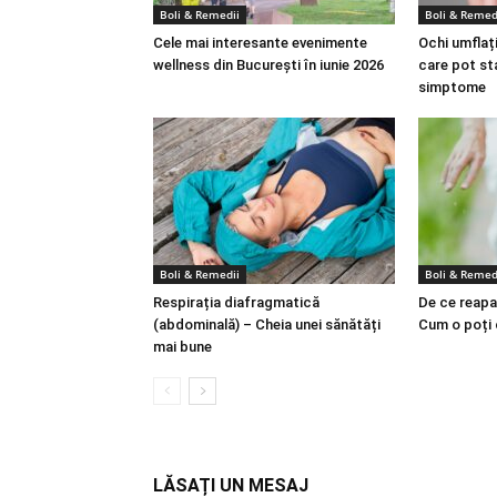
Boli & Remedii
Boli & Remed
Cele mai interesante evenimente
Ochi umflați
wellness din București în iunie 2026
care pot st
simptome
Boli & Remedii
Boli & Remed
Respirația diafragmatică
De ce reapa
(abdominală) – Cheia unei sănătăți
Cum o poți
mai bune
LĂSAȚI UN MESAJ