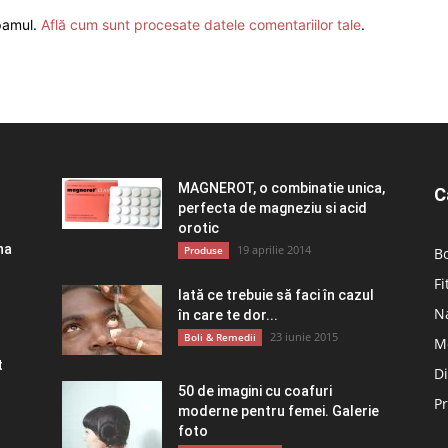
spamul.
Află cum sunt procesate datele comentariilor tale
.
MAGNEROT, o combinatie unica,
C
perfecta de magneziu si acid
orotic
na
19 aprilie 2014
Produse
Bo
Fi
Iată ce trebuie să faci în cazul
Na
în care te dor...
23 iunie 2015
Boli & Remedii
M
t
D
50 de imagini cu coafuri
P
moderne pentru femei. Galerie
foto