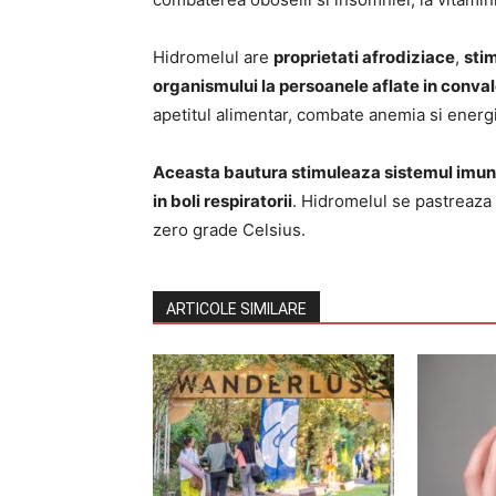
Hidromelul are
proprietati afrodiziace
,
sti
organismului la persoanele aflate in conva
apetitul alimentar, combate anemia si energ
Aceasta bautura stimuleaza sistemul imunita
in boli respiratorii
. Hidromelul se pastreaza l
zero grade Celsius.
ARTICOLE SIMILARE