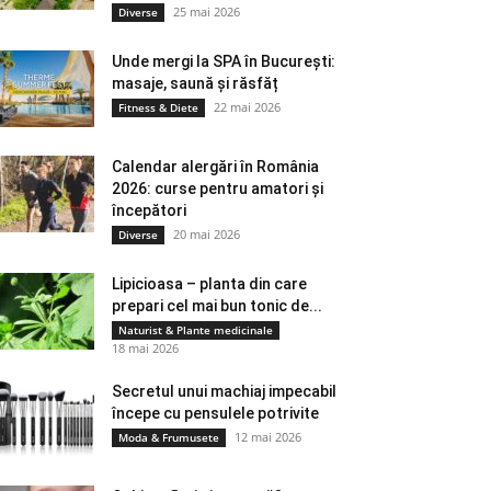
25 mai 2026
Diverse
Unde mergi la SPA în București:
masaje, saună și răsfăț
22 mai 2026
Fitness & Diete
Calendar alergări în România
2026: curse pentru amatori și
începători
20 mai 2026
Diverse
Lipicioasa – planta din care
prepari cel mai bun tonic de...
Naturist & Plante medicinale
18 mai 2026
Secretul unui machiaj impecabil
începe cu pensulele potrivite
12 mai 2026
Moda & Frumusete