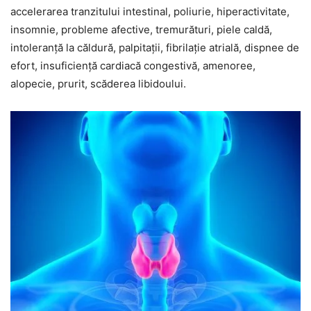
accelerarea tranzitului intestinal, poliurie, hiperactivitate,
insomnie, probleme afective, tremurături, piele caldă,
intoleranță la căldură, palpitații, fibrilație atrială, dispnee de
efort, insuficiență cardiacă congestivă, amenoree,
alopecie, prurit, scăderea libidoului.