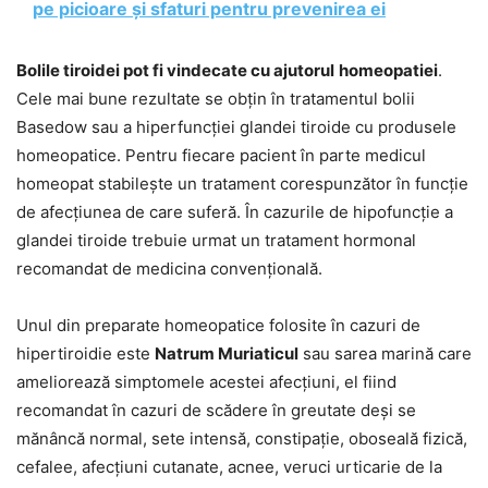
pe picioare și sfaturi pentru prevenirea ei
Bolile tiroidei pot fi vindecate cu ajutorul
homeopatiei
.
Cele mai bune rezultate se obțin în tratamentul bolii
Basedow sau a hiperfuncției glandei tiroide cu produsele
homeopatice. Pentru fiecare pacient în parte medicul
homeopat stabilește un tratament corespunzător în funcție
de afecțiunea de care suferă. În cazurile de hipofuncție a
glandei tiroide trebuie urmat un tratament hormonal
recomandat de medicina convențională.
Unul din preparate homeopatice folosite în cazuri de
hipertiroidie este
Natrum Muriaticul
sau sarea marină care
ameliorează simptomele acestei afecțiuni, el fiind
recomandat în cazuri de scădere în greutate deși se
mănâncă normal, sete intensă, constipație, oboseală fizică,
cefalee, afecțiuni cutanate, acnee, veruci urticarie de la