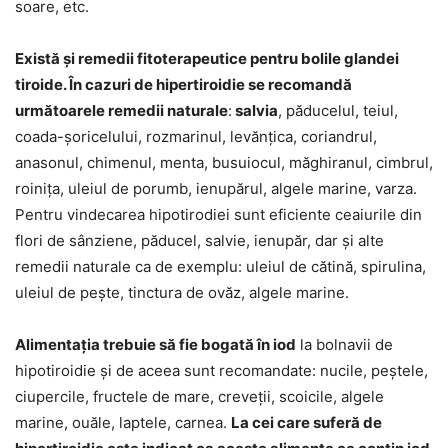
soare, etc.
Există și remedii fitoterapeutice pentru bolile glandei
tiroide. În cazuri de hipertiroidie se recomandă
următoarele remedii naturale
:
salvia
, păducelul, teiul,
coada-șoricelului, rozmarinul, levănțica, coriandrul,
anasonul, chimenul, menta, busuiocul, măghiranul, cimbrul,
roinița, uleiul de porumb, ienupărul, algele marine, varza.
Pentru vindecarea hipotirodiei sunt eficiente ceaiurile din
flori de sânziene, păducel, salvie, ienupăr, dar și alte
remedii naturale ca de exemplu: uleiul de cătină, spirulina,
uleiul de pește, tinctura de ovăz, algele marine.
Alimentația trebuie să fie bogată în iod
la bolnavii de
hipotiroidie și de aceea sunt recomandate: nucile, peștele,
ciupercile, fructele de mare, creveții, scoicile, algele
marine, ouăle, laptele, carnea.
La cei care suferă de