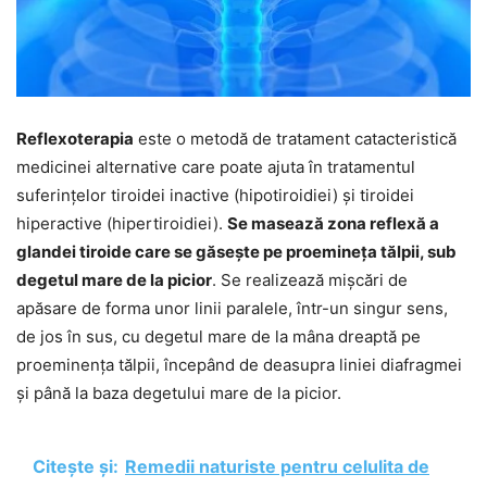
Reflexoterapia
este o metodă de tratament catacteristică
medicinei alternative care poate ajuta în tratamentul
suferințelor tiroidei inactive (hipotiroidiei) și tiroidei
hiperactive (hipertiroidiei).
Se masează zona reflexă a
glandei tiroide care se găsește pe proemineța tălpii, sub
degetul mare de la picior
. Se realizează mișcări de
apăsare de forma unor linii paralele, într-un singur sens,
de jos în sus, cu degetul mare de la mâna dreaptă pe
proeminența tălpii, începând de deasupra liniei diafragmei
și până la baza degetului mare de la picior.
Citește și:
Remedii naturiste pentru celulita de