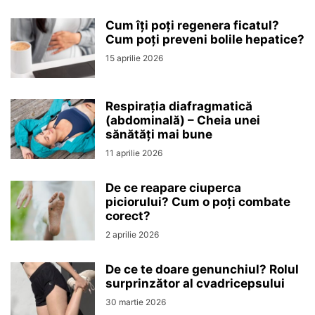
Cum îți poți regenera ficatul?
Cum poți preveni bolile hepatice?
15 aprilie 2026
Respirația diafragmatică
(abdominală) – Cheia unei
sănătăți mai bune
11 aprilie 2026
De ce reapare ciuperca
piciorului? Cum o poți combate
corect?
2 aprilie 2026
De ce te doare genunchiul? Rolul
surprinzător al cvadricepsului
30 martie 2026