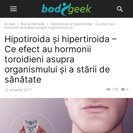
Acasă
Boli & Remedii
Hipotiroida și hipertiroida – Ce efect au
hormonii toroidieni asupra organismului și...
Hipotiroida și hipertiroida –
Ce efect au hormonii
toroidieni asupra
organismului și a stării de
sănătate
756
0
12 ianuarie 2017