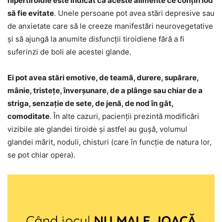
hipertiroidie este indicat ca aceste alimente ce conțin iod
să fie evitate
. Unele persoane pot avea stări depresive sau
de anxietate care să le creeze manifestări neurovegetative
și să ajungă la anumite disfuncții tiroidiene fără a fi
suferinzi de boli ale acestei glande.
Ei pot avea stări emotive, de teamă, durere, supărare,
mânie, tristețe, înverșunare, de a plânge sau chiar de a
striga, senzație de sete, de jenă, de nod în gât,
comoditate
. În alte cazuri, pacienții prezintă modificări
vizibile ale glandei tiroide și astfel au gușă, volumul
glandei mărit, noduli, chisturi (care în funcție de natura lor,
se pot chiar opera).