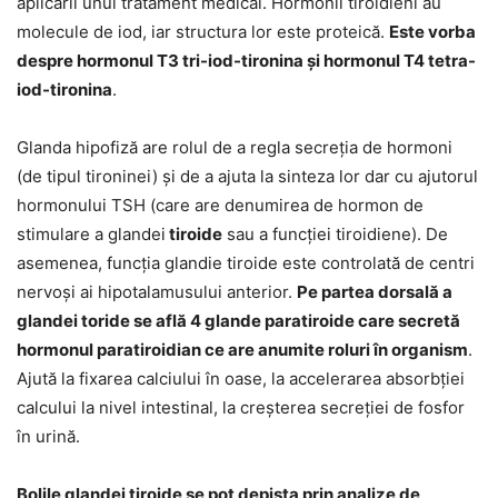
aplicării unui tratament medical. Hormonii tiroidieni au
molecule de iod, iar structura lor este proteică.
Este vorba
despre hormonul T3 tri-iod-tironina și hormonul T4 tetra-
iod-tironina
.
Glanda hipofiză are rolul de a regla secreția de hormoni
(de tipul tironinei) și de a ajuta la sinteza lor dar cu ajutorul
hormonului TSH (care are denumirea de hormon de
stimulare a glandei
tiroide
sau a funcției tiroidiene). De
asemenea, funcția glandie tiroide este controlată de centri
nervoși ai hipotalamusului anterior.
Pe partea dorsală a
glandei toride se află 4 glande paratiroide care secretă
hormonul paratiroidian ce are anumite roluri în organism
.
Ajută la fixarea calciului în oase, la accelerarea absorbției
calcului la nivel intestinal, la creșterea secreției de fosfor
în urină.
Bolile glandei tiroide se pot depista prin analize de