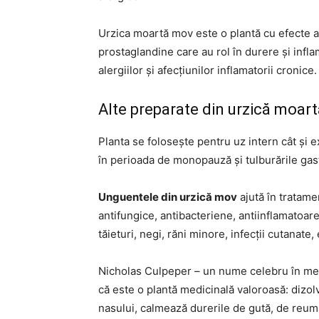
Urzica moartă mov este o plantă cu efecte a
prostaglandine care au rol în durere și infla
alergiilor și afecțiunilor inflamatorii cronice.
Alte preparate din urzică moar
Planta se folosește pentru uz intern cât și 
în perioada de monopauză și tulburările gastr
Unguentele din urzică mov
ajută în tratame
antifungice, antibacteriene, antiinflamatoa
tăieturi, negi, răni minore, infecții cutanate,
Nicholas Culpeper – un nume celebru în me
că este o plantă medicinală valoroasă: dizol
nasului, calmează durerile de gută, de reumat