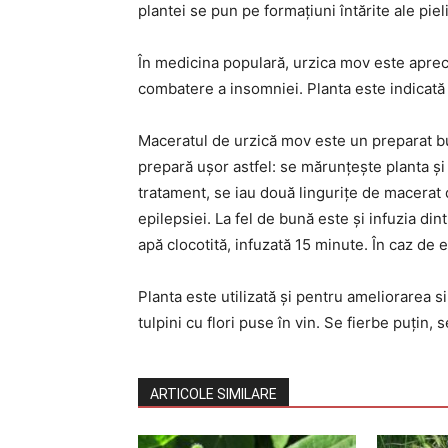
plantei se pun pe formațiuni întărite ale pieli
În medicina populară, urzica mov este aprec
combatere a insomniei. Planta este indicată
Maceratul de urzică mov este un preparat bu
prepară ușor astfel: se mărunțește planta ș
tratament, se iau două lingurițe de macerat 
epilepsiei. La fel de bună este și infuzia din
apă clocotită, infuzată 15 minute. În caz de 
Planta este utilizată și pentru ameliorarea
tulpini cu flori puse în vin. Se fierbe puțin,
ARTICOLE SIMILARE