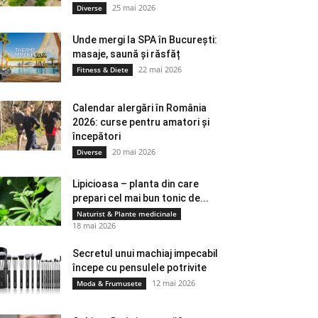
25 mai 2026
Diverse
Unde mergi la SPA în București:
masaje, saună și răsfăț
22 mai 2026
Fitness & Diete
Calendar alergări în România
2026: curse pentru amatori și
începători
20 mai 2026
Diverse
Lipicioasa – planta din care
prepari cel mai bun tonic de...
Naturist & Plante medicinale
18 mai 2026
Secretul unui machiaj impecabil
începe cu pensulele potrivite
12 mai 2026
Moda & Frumusete