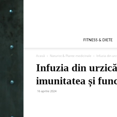
FITNESS & DIETE
Acasă
Naturist & Plante medicinale
Infuzia din ur
Infuzia din urzic
imunitatea și func
16 aprilie 2024