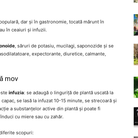
opulară, dar și în gastronomie, tocată mărunt în
u în ceaiuri și infuzii.
avonoide
, săruri de potasiu, mucilagi, saponozide și se
asodilatatoare, expectorante, diuretice, calmante,
rtă mov
este
infuzia
: se adaugă o linguriță de plantă uscată la
 capac, se lasă la infuzat 10-15 minute, se strecoară și
cție a substanțelor active din plantă și poate fi
 înduci cu miere sau cu zahăr.
iferite scopuri: