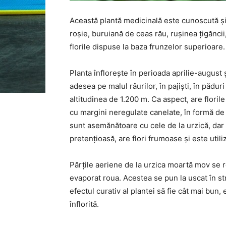
Această plantă medicinală este cunoscută 
roșie, buruiană de ceas rău, rușinea țigăncii
florile dispuse la baza frunzelor superioare.
Planta înflorește în perioada aprilie-august ș
adesea pe malul râurilor, în pajiști, în pădur
altitudinea de 1.200 m. Ca aspect, are florile
cu margini neregulate canelate, în formă de i
sunt asemănătoare cu cele de la urzică, dar
pretențioasă, are flori frumoase și este utili
Părțile aeriene de la urzica moartă mov se 
evaporat roua. Acestea se pun la uscat în str
efectul curativ al plantei să fie cât mai bun
înflorită.