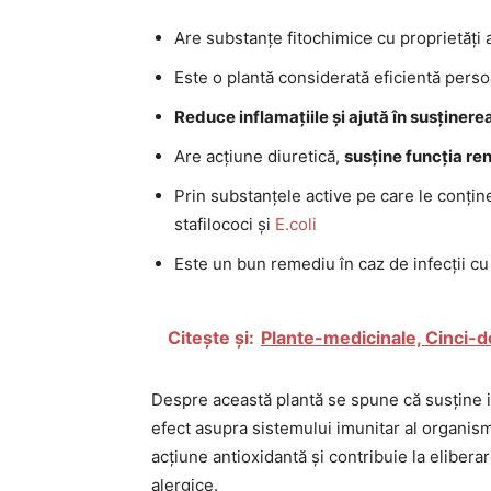
Are substanțe fitochimice cu proprietăți 
Este o plantă considerată eficientă perso
Reduce inflamațiile și ajută în susținere
Are acțiune diuretică,
susține funcția re
Prin substanțele active pe care le conține
stafilococi și
E.coli
Este un bun remediu în caz de infecții cu 
Citește și:
Plante-medicinale, Cinci-d
Despre această plantă se spune că susține i
efect asupra sistemului imunitar al organismu
acțiune antioxidantă și contribuie la elibe
alergice.