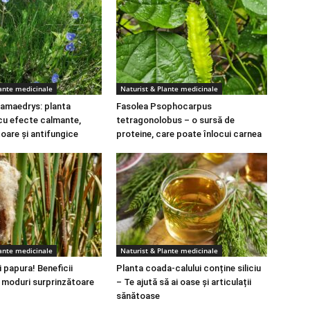
lante medicinale
Naturist & Plante medicinale
amaedrys: planta
Fasolea Psophocarpus
cu efecte calmante,
tetragonolobus – o sursă de
toare și antifungice
proteine, care poate înlocui carnea
lante medicinale
Naturist & Plante medicinale
 papura! Beneficii
Planta coada-calului conține siliciu
i moduri surprinzătoare
– Te ajută să ai oase și articulații
sănătoase