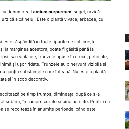
și cu denumirea
Lamium purpureum
, sugel, urzică
, urzică a câinelui. Este o plantă vivace, erbacee, cu
i este răspândită în toate tipurile de sol, crește
i și la marginea acestora, poate fi găsită până la
 roșii sau violacee, frunzele opuse în cruce, pețiolate,
nimă și ușor ridate. Frunzele au o nervură vizibilă și
 nu conțin substanțele care înțeapă. Nu este o plantă
zată și în scop decorativ.
recoltează pe timp frumos, dimineața, după ce s-a
at subțire, în camere curate și bine aerisite. Pentru ca
, ea se recoltează în anumite perioade, când este