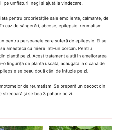
i, pe umflături, negi și ajută la vindecare.
iată pentru proprietățile sale emoliente, calmante, de
 în caz de sângerări, abcese, epilepsie, reumatism.
n pentru persoanele care suferă de epilepsie. El se
i se amestecă cu miere într-un borcan. Pentru
din plantă pe zi. Acest tratament ajută în ameliorarea
tr-o linguriță de plantă uscată, adăugată la o cană de
epilepsie se beau două căni de infuzie pe zi.
 simptomelor de reumatism. Se prepară un decoct din
 se strecoară și se bea 3 pahare pe zi.