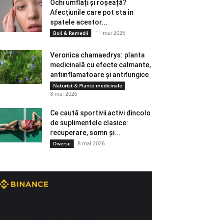
Ochi umflați și roșeață?
Afecțiunile care pot sta în
spatele acestor...
11 mai 2026
Boli & Remedii
Veronica chamaedrys: planta
medicinală cu efecte calmante,
antiinflamatoare și antifungice
Naturist & Plante medicinale
8 mai 2026
Ce caută sportivii activi dincolo
de suplimentele clasice:
recuperare, somn și...
8 mai 2026
Diverse