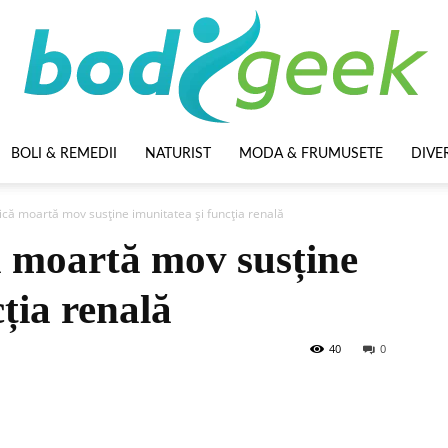
BOLI & REMEDII
NATURIST
MODA & FRUMUSETE
DIVE
BodyGeek
zică moartă mov susține imunitatea și funcția renală
ă moartă mov susține
ția renală
40
0