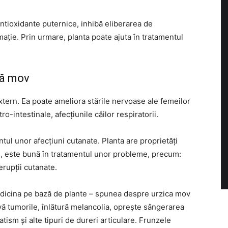
ntioxidante puternice, inhibă eliberarea de
mație. Prin urmare, planta poate ajuta în tratamentul
tă mov
extern. Ea poate ameliora stările nervoase ale femeilor
o-intestinale, afecțiunile căilor respiratorii.
ntul unor afecțiuni cutanate. Planta are proprietăți
re, este bună în tratamentul unor probleme, precum:
 erupții cutanate.
dicina pe bază de plante – spunea despre urzica mov
vă tumorile, înlătură melancolia, oprește sângerarea
ism și alte tipuri de dureri articulare. Frunzele