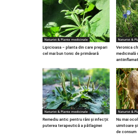
Naturist & Plante medicinale
Naturist & P
Lipicioasa – planta din care prepari
Veronica ch
cel mai bun tonic de primăvară
medicinală 
antiinflama
Naturist & Plante medicinale
Naturist & P
Remediu antic pentru răni și infecții:
Nu mai ocoli
puterea terapeutică a pătlaginei
uimitoare ș
de consum