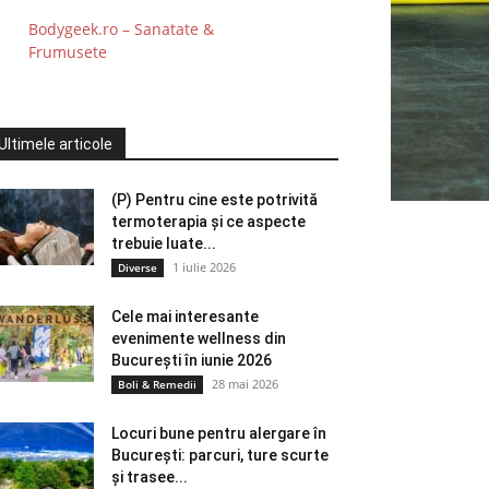
Bodygeek.ro – Sanatate &
Frumusete
Ultimele articole
(P) Pentru cine este potrivită
termoterapia și ce aspecte
trebuie luate...
1 iulie 2026
Diverse
Cele mai interesante
evenimente wellness din
București în iunie 2026
28 mai 2026
Boli & Remedii
Locuri bune pentru alergare în
București: parcuri, ture scurte
și trasee...