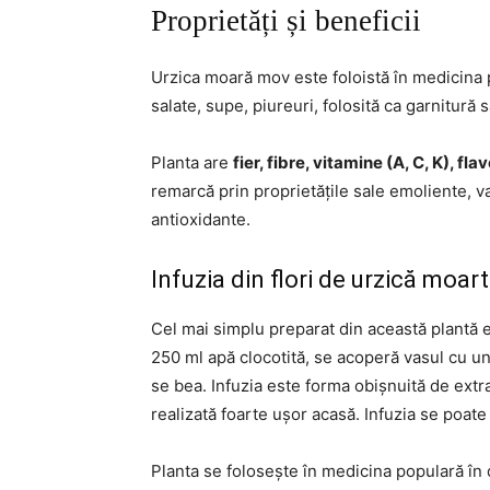
Proprietăți și beneficii
Urzica moară mov este foloistă în medicina p
salate, supe, piureuri, folosită ca garnitură sa
Planta are
fier, fibre, vitamine (A, C, K), fl
remarcă prin proprietățile sale emoliente, v
antioxidante.
Infuzia din flori de urzică moa
Cel mai simplu preparat din această plantă 
250 ml apă clocotită, se acoperă vasul cu un
se bea. Infuzia este forma obișnuită de extra
realizată foarte ușor acasă. Infuzia se poate
Planta se folosește în medicina populară în d