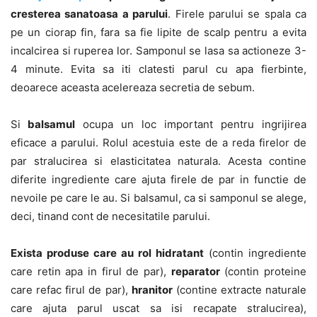
cresterea sanatoasa a parului
. Firele parului se spala ca
pe un ciorap fin, fara sa fie lipite de scalp pentru a evita
incalcirea si ruperea lor. Samponul se lasa sa actioneze 3-
4 minute. Evita sa iti clatesti parul cu apa fierbinte,
deoarece aceasta acelereaza secretia de sebum.
Si
balsamul
ocupa un loc important pentru ingrijirea
eficace a parului. Rolul acestuia este de a reda firelor de
par stralucirea si elasticitatea naturala. Acesta contine
diferite ingrediente care ajuta firele de par in functie de
nevoile pe care le au. Si balsamul, ca si samponul se alege,
deci, tinand cont de necesitatile parului.
Exista produse care au rol hidratant
(contin ingrediente
care retin apa in firul de par),
reparator
(contin proteine
care refac firul de par),
hranitor
(contine extracte naturale
care ajuta parul uscat sa isi recapate stralucirea),