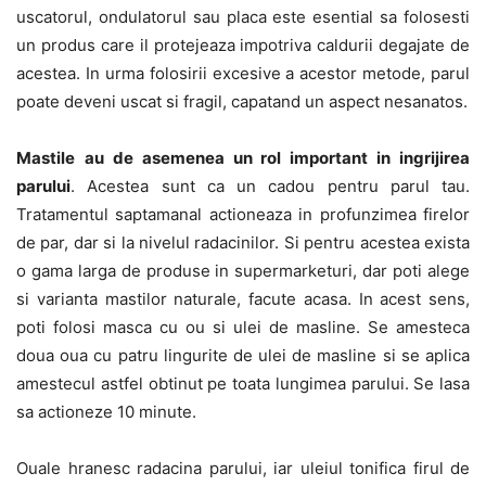
uscatorul, ondulatorul sau placa este esential sa folosesti
un produs care il protejeaza impotriva caldurii degajate de
acestea. In urma folosirii excesive a acestor metode, parul
poate deveni uscat si fragil, capatand un aspect nesanatos.
Mastile
au de asemenea un rol important in ingrijirea
parului
. Acestea sunt ca un cadou pentru parul tau.
Tratamentul saptamanal actioneaza in profunzimea firelor
de par, dar si la nivelul radacinilor. Si pentru acestea exista
o gama larga de produse in supermarketuri, dar poti alege
si varianta mastilor naturale, facute acasa. In acest sens,
poti folosi masca cu ou si ulei de masline. Se amesteca
doua oua cu patru lingurite de ulei de masline si se aplica
amestecul astfel obtinut pe toata lungimea parului. Se lasa
sa actioneze 10 minute.
Ouale hranesc radacina parului, iar uleiul tonifica firul de