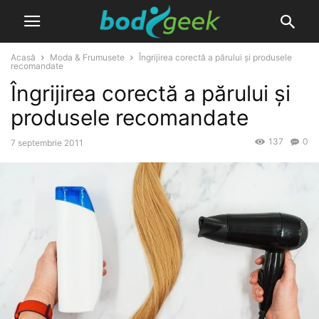
Acasă
Moda & Frumusete
Îngrijirea corectă a părului și produsele
recomandate
Îngrijirea corectă a părului și
produsele recomandate
137
0
7 septembrie 2011