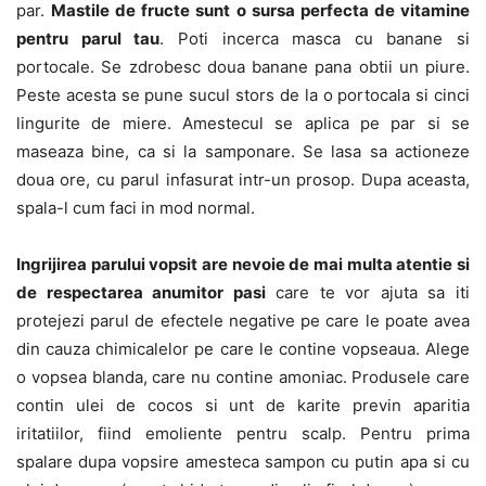
par.
Mastile de fructe sunt o sursa perfecta de vitamine
pentru parul tau
. Poti incerca masca cu banane si
portocale. Se zdrobesc doua banane pana obtii un piure.
Peste acesta se pune sucul stors de la o portocala si cinci
lingurite de miere. Amestecul se aplica pe par si se
maseaza bine, ca si la samponare. Se lasa sa actioneze
doua ore, cu parul infasurat intr-un prosop. Dupa aceasta,
spala-l cum faci in mod normal.
Ingrijirea parului vopsit are nevoie de mai multa atentie si
de respectarea anumitor pasi
care te vor ajuta sa iti
protejezi parul de efectele negative pe care le poate avea
din cauza chimicalelor pe care le contine vopseaua. Alege
o vopsea blanda, care nu contine amoniac. Produsele care
contin ulei de cocos si unt de karite previn aparitia
iritatiilor, fiind emoliente pentru scalp. Pentru prima
spalare dupa vopsire amesteca sampon cu putin apa si cu