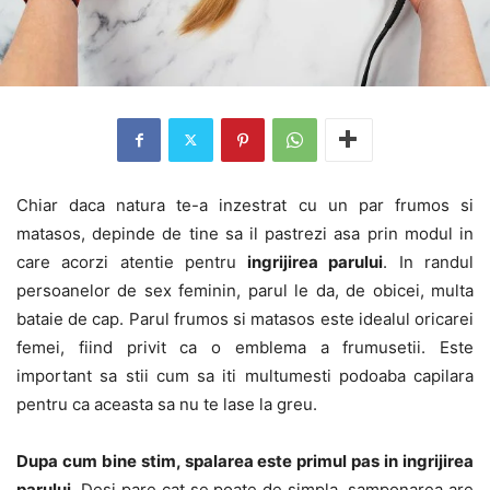
Chiar daca natura te-a inzestrat cu un par frumos si
matasos, depinde de tine sa il pastrezi asa prin modul in
care acorzi atentie pentru
ingrijirea parului
. In randul
persoanelor de sex feminin, parul le da, de obicei, multa
bataie de cap. Parul frumos si matasos este idealul oricarei
femei, fiind privit ca o emblema a frumusetii. Este
important sa stii cum sa iti multumesti podoaba capilara
pentru ca aceasta sa nu te lase la greu.
Dupa cum bine stim, spalarea este primul pas in ingrijirea
parului
. Desi pare cat se poate de simpla, samponarea are