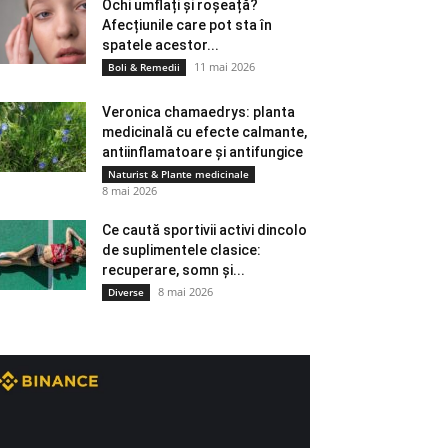
Ochi umflați și roșeață?
Afecțiunile care pot sta în
spatele acestor...
11 mai 2026
Boli & Remedii
Veronica chamaedrys: planta
medicinală cu efecte calmante,
antiinflamatoare și antifungice
Naturist & Plante medicinale
8 mai 2026
Ce caută sportivii activi dincolo
de suplimentele clasice:
recuperare, somn și...
8 mai 2026
Diverse