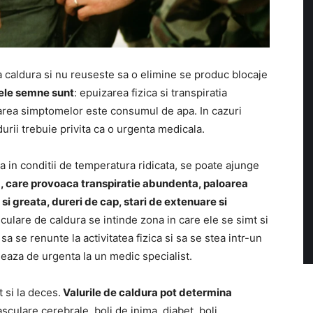
 caldura si nu reuseste sa o elimine se produc blocaje
ele semne sunt
: epuizarea fizica si transpiratia
rea simptomelor este consumul de apa. In cazuri
rii trebuie privita ca o urgenta medicala.
a in conditii de temperatura ridicata, se poate ajunge
, care provoaca transpiratie abundenta, paloarea
 si greata, dureri de cap, stari de extenuare si
ulare de caldura se intinde zona in care ele se simt si
 se renunte la activitatea fizica si sa se stea intr-un
leaza de urgenta la un medic specialist.
 si la deces.
Valurile de caldura pot determina
asculare cerebrale, boli de inima, diabet, boli