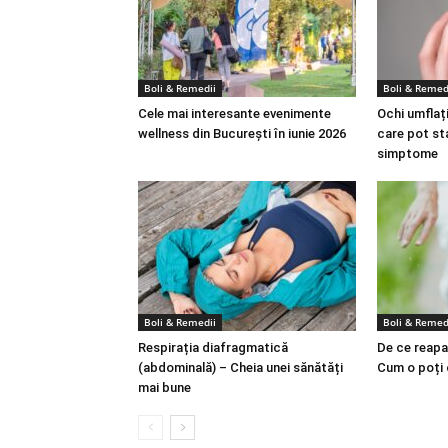
Boli & Remedii
Boli & Remed
Cele mai interesante evenimente
Ochi umflați
wellness din București în iunie 2026
care pot st
simptome
Boli & Remedii
Boli & Remed
Respirația diafragmatică
De ce reapa
(abdominală) – Cheia unei sănătăți
Cum o poți
mai bune