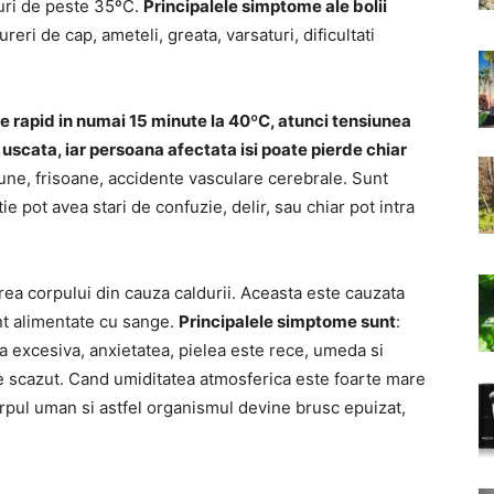
turi de peste 35ºC.
Principalele simptome ale bolii
reri de cap, ameteli, greata, varsaturi, dificultati
e rapid in numai 15 minute la 40ºC, atunci tensiunea
i uscata, iar persoana afectata isi poate pierde chiar
iune, frisoane, accidente vasculare cerebrale. Sunt
e pot avea stari de confuzie, delir, sau chiar pot intra
rea corpului din cauza caldurii. Aceasta este cauzata
ent alimentate cu sange.
Principalele simptome sunt
:
a excesiva, anxietatea, pielea este rece, umeda si
este scazut. Cand umiditatea atmosferica este foarte mare
rpul uman si astfel organismul devine brusc epuizat,