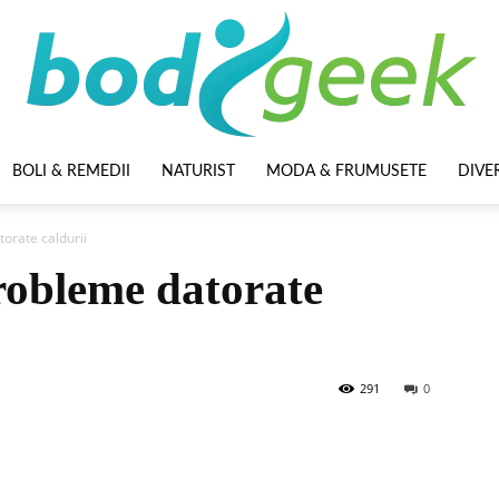
BOLI & REMEDII
NATURIST
MODA & FRUMUSETE
DIVE
BodyGeek
torate caldurii
probleme datorate
291
0