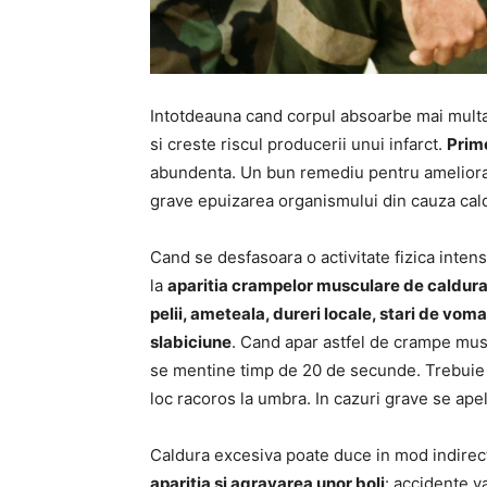
Intotdeauna cand corpul absoarbe mai multa
si creste riscul producerii unui infarct.
Prim
abundenta. Un bun remediu pentru ameliora
grave epuizarea organismului din cauza caldu
Cand se desfasoara o activitate fizica intens
la
aparitia crampelor musculare de caldura
pelii, ameteala, dureri locale, stari de voma
slabiciune
. Cand apar astfel de crampe musc
se mentine timp de 20 de secunde. Trebuie sa
loc racoros la umbra. In cazuri grave se ape
Caldura excesiva poate duce in mod indirect
aparitia si agravarea unor boli
: accidente v