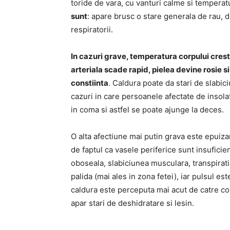
toride de vara, cu vanturi calme si tempera
sunt
: apare brusc o stare generala de rau, du
respiratorii.
In cazuri grave, temperatura corpului crest
arteriala scade rapid, pielea devine rosie s
constiinta
. Caldura poate da stari de slabic
cazuri in care persoanele afectate de insolati
in coma si astfel se poate ajunge la deces.
O alta afectiune mai putin grava este epuiza
de faptul ca vasele periferice sunt insufici
oboseala, slabiciunea musculara, transpirati
palida (mai ales in zona fetei), iar pulsul 
caldura este perceputa mai acut de catre co
apar stari de deshidratare si lesin.