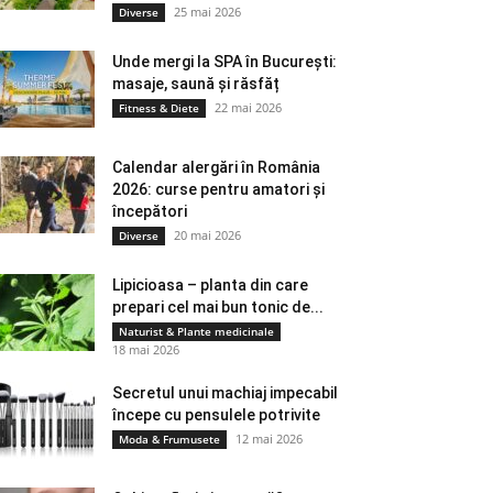
25 mai 2026
Diverse
Unde mergi la SPA în București:
masaje, saună și răsfăț
22 mai 2026
Fitness & Diete
Calendar alergări în România
2026: curse pentru amatori și
începători
20 mai 2026
Diverse
Lipicioasa – planta din care
prepari cel mai bun tonic de...
Naturist & Plante medicinale
18 mai 2026
Secretul unui machiaj impecabil
începe cu pensulele potrivite
12 mai 2026
Moda & Frumusete