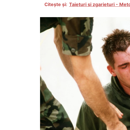
Citește și:
Taieturi si zgarieturi - Me