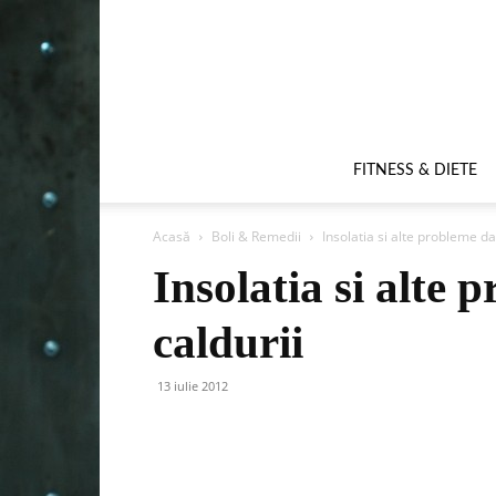
FITNESS & DIETE
Acasă
Boli & Remedii
Insolatia si alte probleme da
Insolatia si alte 
caldurii
13 iulie 2012