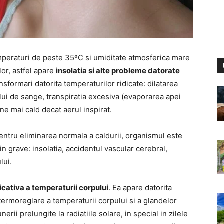
temperaturi de peste 35ºC si umiditate atmosferica mare
or, astfel apare
insolatia si alte probleme datorate
sformari datorita temperaturilor ridicate: dilatarea
lui de sange, transpiratia excesiva (evaporarea apei
ne mai cald decat aerul inspirat.
ntru eliminarea normala a caldurii, organismul este
n grave: insolatia, accidentul vascular cerebral,
lui.
icativa a temperaturii corpului
. Ea apare datorita
termoreglare a temperaturii corpului si a glandelor
ii prelungite la radiatiile solare, in special in zilele