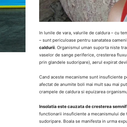
In lunile de vara, valurile de caldura – cu 
– sunt periculoase pentru sanatatea oamenil
caldurii
. Organismul uman suporta niste tran
vaselor de sange periferice, cresterea fluxu
prin glandele sudoripare), aerul expirat devi
Cand aceste mecanisme sunt insuficiente pe
afectat de anumite boli mai mult sau mai puti
crampele de caldura si epuizarea organismu
Insolatia este cauzata de cresterea semnif
functionarii insuficiente a mecanismului de 
sudoripare. Boala se manifesta in urma expuner