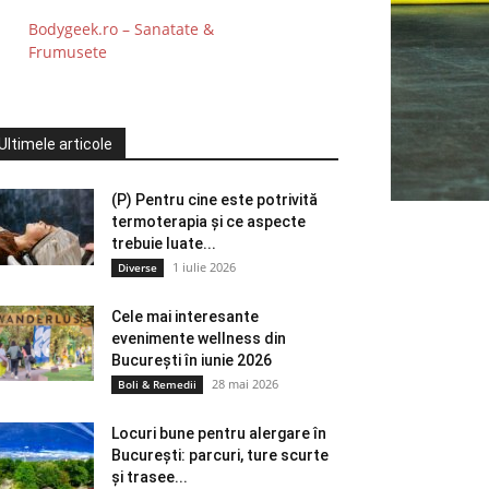
Bodygeek.ro – Sanatate &
Frumusete
Ultimele articole
(P) Pentru cine este potrivită
termoterapia și ce aspecte
trebuie luate...
1 iulie 2026
Diverse
Cele mai interesante
evenimente wellness din
București în iunie 2026
28 mai 2026
Boli & Remedii
Locuri bune pentru alergare în
București: parcuri, ture scurte
și trasee...