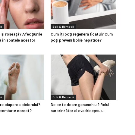
ii
Boli & Remedii
 și roșeață? Afecțiunile
Cum îți poți regenera ficatul? Cum
a în spatele acestor
poți preveni bolile hepatice?
ii
Boli & Remedii
re ciuperca piciorului?
De ce te doare genunchiul? Rolul
 combate corect?
surprinzător al cvadricepsului