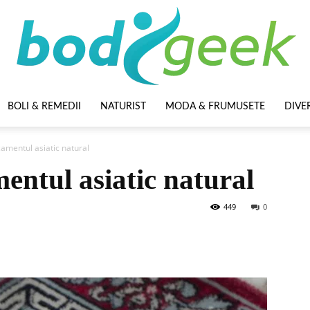
BOLI & REMEDII
NATURIST
MODA & FRUMUSETE
DIVE
BodyGeek
amentul asiatic natural
entul asiatic natural
449
0