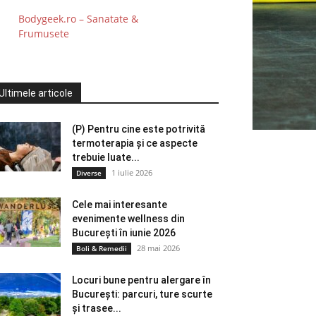
Bodygeek.ro – Sanatate &
Frumusete
Ultimele articole
(P) Pentru cine este potrivită
termoterapia și ce aspecte
trebuie luate...
1 iulie 2026
Diverse
Cele mai interesante
evenimente wellness din
București în iunie 2026
28 mai 2026
Boli & Remedii
Locuri bune pentru alergare în
București: parcuri, ture scurte
și trasee...