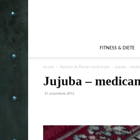
FITNESS & DIETE
Acasă
Naturist & Plante medicinale
Jujuba – medic
Jujuba – medicam
31 octombrie 2012