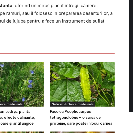
istanta
, oferind un miros placut intregii camere.
e ramuri, sau il folosesc in prepararea deserturilor, a
nul de jujuba pentru a face un instrument de suflat
lante medicinale
Naturist & Plante medicinale
amaedrys: planta
Fasolea Psophocarpus
cu efecte calmante,
tetragonolobus – o sursă de
toare și antifungice
proteine, care poate înlocui carnea