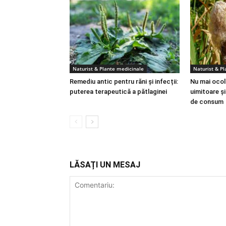
Naturist & Plante medicinale
Naturist & P
Remediu antic pentru răni și infecții:
Nu mai ocoli
puterea terapeutică a pătlaginei
uimitoare ș
de consum
LĂSAȚI UN MESAJ