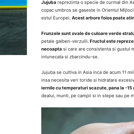
Jujuba
reprezinta o specie de curmal din Asi
copac umbros se gaseste in Orientul Mijlociu
estul Europei.
Acest arbore foios poate atin
Frunzele sunt ovale de culoare verde stralu
petale galben-verzulii.
Fructul este repreze
necoapta
si care are consistenta si gustul
intunecata si zbarcindu-se.
Jujuba se cultiva in Asia inca de acum 11 mi
insa necesita veri toride si hidratare excesi
iernile cu temperaturi scazute, pana la -15
dealui, munti, pe campii si in stepe sau pe m