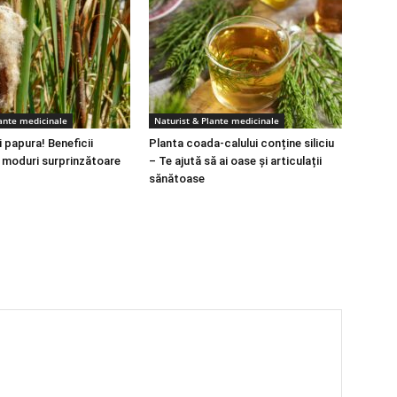
lante medicinale
Naturist & Plante medicinale
 papura! Beneficii
Planta coada-calului conține siliciu
i moduri surprinzătoare
– Te ajută să ai oase și articulații
sănătoase