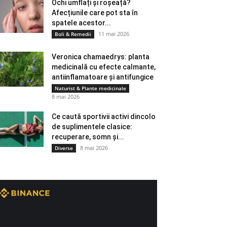
Ochi umflați și roșeață?
Afecțiunile care pot sta în
spatele acestor...
11 mai 2026
Boli & Remedii
Veronica chamaedrys: planta
medicinală cu efecte calmante,
antiinflamatoare și antifungice
Naturist & Plante medicinale
8 mai 2026
Ce caută sportivii activi dincolo
de suplimentele clasice:
recuperare, somn și...
8 mai 2026
Diverse