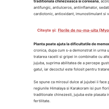
traditionala chinezeasca si coreeana
, acol
antifungic, antiulceros, antiinflamator, sedati
cardiotonic, antioxidant, imunostimulant si 
Citește și:
Florile de nu-ma-uita (Myo
Planta poate ajuta la dificultatile de mem
cronica, dupa cum s-a demonstrat in urma un
tratarea racelii si gripei in combinatie cu al
jujuba, suprima abilitatea de a percepe gust
gatul, iar decoctul este folosit pentru tratar
Se spune ca mirosul dulce al jujubei ii face p
regiunile Himalaya si Karakoram isi pun flori
traditionale chinezesti, jujuba este plasata 
fertilitate.