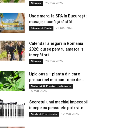
25 mai 2026
Diverse
Unde mergi la SPA în București:
masaje, saună și răsfăț
22 mai 2026
Fitness & Diete
Calendar alergări în România
2026: curse pentru amatori și
începători
20 mai 2026
Diverse
Lipicioasa – planta din care
prepari cel mai bun tonic de...
Naturist & Plante medicinale
18 mai 2026
Secretul unui machiaj impecabil
începe cu pensulele potrivite
12 mai 2026
Moda & Frumusete