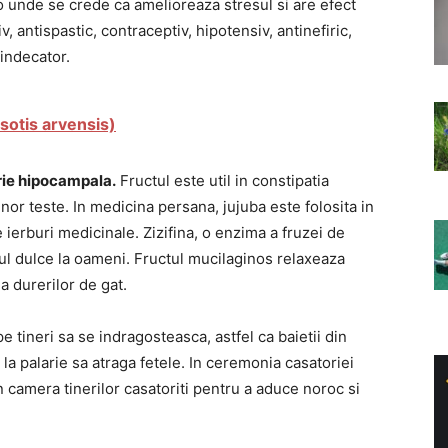
o unde se crede ca amelioreaza stresul si are efect
v, antispastic, contraceptiv, hipotensiv, antinefiric,
vindecator.
sotis arvensis)
orie hipocampala.
Fructul este util in constipatia
or teste. In medicina persana, jujuba este folosita in
te ierburi medicinale. Zizifina, o enzima a fruzei de
ul dulce la oameni. Fructul mucilaginos relaxeaza
ea durerilor de gat.
e tineri sa se indragosteasca, astfel ca baietii din
 la palarie sa atraga fetele. In ceremonia casatoriei
in camera tinerilor casatoriti pentru a aduce noroc si