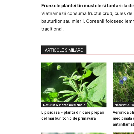
Frunzele plantei tin mustele si tantarii la d
Vietnamezii consuma fructul crud, cules de p
bauturilor sau mierii. Coreenii folosesc lem
traditional.
ARTICOLE SIMILARE
Naturist & Plante medicinale
Naturist & P
Lipicioasa – planta din care prepari
Veronica ch
cel mai bun tonic de primăvară
medicinală 
antiinflama