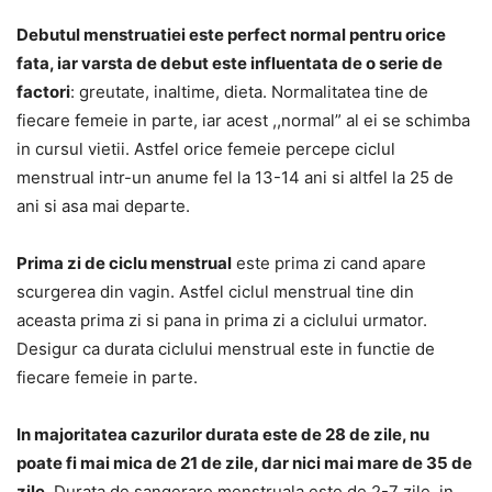
Debutul menstruatiei este perfect normal pentru orice
fata, iar varsta de debut este influentata de o serie de
factori
: greutate, inaltime, dieta. Normalitatea tine de
fiecare femeie in parte, iar acest ,,normal” al ei se schimba
in cursul vietii. Astfel orice femeie percepe ciclul
menstrual intr-un anume fel la 13-14 ani si altfel la 25 de
ani si asa mai departe.
Prima zi de ciclu menstrual
este prima zi cand apare
scurgerea din vagin. Astfel ciclul menstrual tine din
aceasta prima zi si pana in prima zi a ciclului urmator.
Desigur ca durata ciclului menstrual este in functie de
fiecare femeie in parte.
In majoritatea cazurilor durata este de 28 de zile, nu
poate fi mai mica de 21 de zile, dar nici mai mare de 35 de
zile
. Durata de sangerare menstruala este de 2-7 zile, in