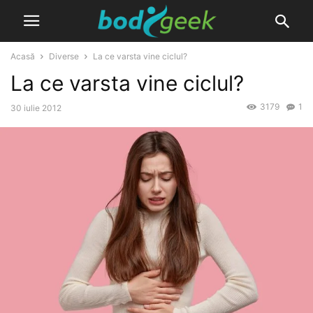
Acasă
Diverse
La ce varsta vine ciclul?
La ce varsta vine ciclul?
3179
1
30 iulie 2012