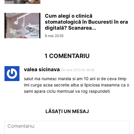
Cum alegi o clinică
stomatologică în Bucuresti în era
digitală? Scanarea...
8 mai 2026
1 COMENTARIU
valea sicinava
24 iulie 2013 At 16:49
salut ma numesc marela si am 10 ani si de ceva timp
imi curge acea secretie alba si lipiciosa inseamna ca o
sami apara ciclu mentrual va rog raspundeti
LĂSAȚI UN MESAJ