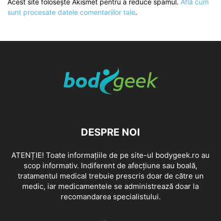
Acest site folosește Akismet pentru a reduce spamul.
Află cum
sunt procesate datele comentariilor tale
.
DESPRE NOI
ATENȚIE! Toate informațiile de pe site-ul bodygeek.ro au
scop informativ. Indiferent de afecțiune sau boală,
tratamentul medical trebuie prescris doar de către un
medic, iar medicamentele se administrează doar la
recomandarea specialistului.