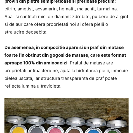
provin din pietre semipretioase si pretioase precum
:
citrin, ametist, acvamarin, hematit, malachit, turmalina.
Apar si cantitati mici de diamant zdrobite, pulbere de argint
si de aur care ofera proprietati noi si ofera pielii o
stralucire deosebita.
De asemenea, in compozitie apare si un praf din matase
foarte fin obtinut din gogosi de matase, care este format
aproape 100% din aminoacizi
. Praful de matase are
proprietati antibacteriene, ajuta la hidratarea pielii, inmoaie
pielea uscata, iar structura transparenta de praf poate
reflecta lumina ultravioleta.