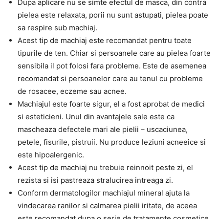
Dupa aplicare nu se simte efectul de masca, din contra
pielea este relaxata, porii nu sunt astupati, pielea poate
sa respire sub machiaj.
Acest tip de machiaj este recomandat pentru toate
tipurile de ten. Chiar si persoanele care au pielea foarte
sensibila il pot folosi fara probleme. Este de asemenea
recomandat si persoanelor care au tenul cu probleme
de rosacee, eczeme sau acnee.
Machiajul este foarte sigur, el a fost aprobat de medici
si esteticieni. Unul din avantajele sale este ca
mascheaza defectele mari ale pielii – uscaciunea,
petele, fisurile, pistruii. Nu produce leziuni acneeice si
este hipoalergenic.
Acest tip de machiaj nu trebuie reinnoit peste zi, el
rezista si isi pastreaza stralucirea intreaga zi.
Conform dermatologilor machiajul mineral ajuta la
vindecarea ranilor si calmarea pielii iritate, de aceea
este recomandat dupa o serie de tratamente cosmetice