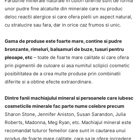
Fardurile minerale naturale in culori diferite sunt de forma
unor pudre fine alcatuite din minerale care nu produc
deloc reactii alergice si care ofera pielii un aspect natural,
cu stralucire sau fara, dar in orice caz frumos si unic.
Gama de produse este foarte mare, contine si pudre
bronzante, rimeluri, balsamuri de buze, tusuri pentru
pleoape, etc
– toate de foarte mare calitate si care ofera
prin pigmentii de culoare si asa numitul sclipici cosmetic
posibilitatea de a crea multe produse prin combinatii
diferite si a obtine efecte extraordinare.
Dintre fanii machiajului mineral si persoanele care iubesc
cosmeticile minerale fac parte nume celebre precum
Sharon Stone, Jennifer Aniston, Susan Sarandon, Julia
Roberts, Madonna, Meg Ryan, etc. Machiajul mineral este
recomandat tuturor femeilor care sunt in cautarea unui
produs de foarte mare calitate, care sa le ofere incredere