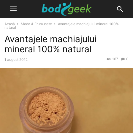
Acasă
Moda & Frumusete
Avantajele machiajului mineral 100%
natural
Avantajele machiajului
mineral 100% natural
167
0
1 august 2012