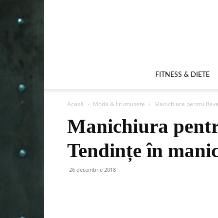
FITNESS & DIETE
Acasă
Moda & Frumusete
Manichiura pentru Reve
Manichiura pentr
Tendințe în mani
26 decembrie 2018