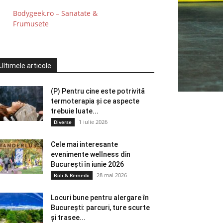
Bodygeek.ro – Sanatate &
Frumusete
Ultimele articole
(P) Pentru cine este potrivită
termoterapia și ce aspecte
trebuie luate...
1 iulie 2026
Diverse
Cele mai interesante
evenimente wellness din
București în iunie 2026
28 mai 2026
Boli & Remedii
Locuri bune pentru alergare în
București: parcuri, ture scurte
și trasee...