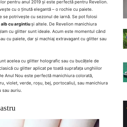
țelor pentru anul 2019 și este perfectă pentru Revelion.
ivește cu o ținută elegantă – o rochie cu paiete.
re se potrivește cu sezonul de iarnă. Se pot folosi
 alb cu argintiu
și altele. De Revelion manichiura
 glam cu glitter sunt ideale. Acum este momentul când
sau cu paiete, dar și machiaj extravagant cu glitter sau
t acelea cu glitter holografic sau cu bucățele de
 clasică cu glitter aplicat pe toată suprafața unghiilor
 De Anul Nou este perfectă manichiura colorată,
tru, violet, verde, roșu, bej, portocaliu), sau manichiura
u sau auriu.
astru