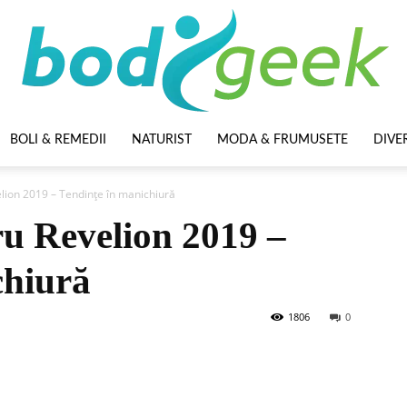
BOLI & REMEDII
NATURIST
MODA & FRUMUSETE
DIVE
BodyGeek
lion 2019 – Tendințe în manichiură
u Revelion 2019 –
chiură
1806
0