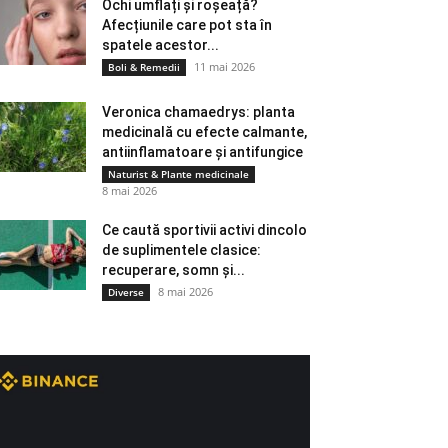
Ochi umflați și roșeață?
Afecțiunile care pot sta în
spatele acestor...
11 mai 2026
Boli & Remedii
Veronica chamaedrys: planta
medicinală cu efecte calmante,
antiinflamatoare și antifungice
Naturist & Plante medicinale
8 mai 2026
Ce caută sportivii activi dincolo
de suplimentele clasice:
recuperare, somn și...
8 mai 2026
Diverse