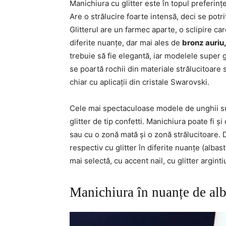
Manichiura cu glitter este în topul preferin
Are o strălucire foarte intensă, deci se potr
Glitterul are un farmec aparte, o sclipire ca
diferite nuanțe, dar mai ales de
bronz auriu,
trebuie să fie elegantă, iar modelele super
se poartă rochii din materiale strălucitoare 
chiar cu aplicații din cristale Swarovski.
Cele mai spectaculoase modele de unghii sun
glitter de tip confetti. Manichiura poate fi și
sau cu o zonă mată și o zonă strălucitoare.
respectiv cu glitter în diferite nuanțe (albas
mai selectă, cu accent nail, cu glitter arginti
Manichiura în nuanțe de alb