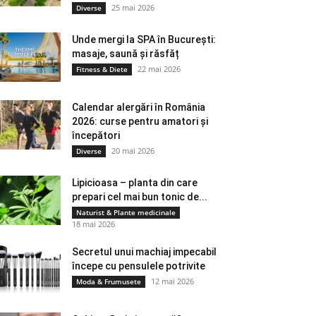
25 mai 2026
Diverse
Unde mergi la SPA în București:
masaje, saună și răsfăț
22 mai 2026
Fitness & Diete
Calendar alergări în România
2026: curse pentru amatori și
începători
20 mai 2026
Diverse
Lipicioasa – planta din care
prepari cel mai bun tonic de...
Naturist & Plante medicinale
18 mai 2026
Secretul unui machiaj impecabil
începe cu pensulele potrivite
12 mai 2026
Moda & Frumusete