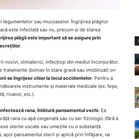
ții tegumentelor sau mucoaselor. Îngrijirea plăgilor
dacă este infectată sau nu, precum și de starea
rijirea plăgii este important să se asigure prin
crețiilor
.
i nocivi, climaterici, infecțioși din mediul înconjurător.
 de tratamente (bolnav în stare gravă sau imobilizat) ori
ii se îngrijesc chiar la locul accidentelor
. Pentru a
ătoarele instrumente și materiale medicale (ex. feșe,
, rivanol, etc.).
infectează rana, înlătură pansamentul vechi
. Ea
răță rana cu apă oxigenată sau cu ser fiziologic (fără a
rese sterile uscate sau umezite cu o substanță
 apoi pansamentul steril și aplică prin înfășare, iar