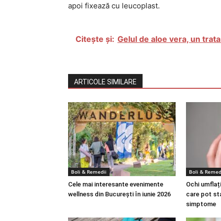
apoi fixează cu leucoplast.
Citește și:
Gelul de aloe vera, un trat
ARTICOLE SIMILARE
Boli & Remedii
Boli & Remed
Cele mai interesante evenimente
Ochi umflați
wellness din București în iunie 2026
care pot st
simptome