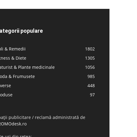
ategorii populare
li & Remedii
1802
tness & Diete
1305
turist & Plante medicinale
1056
oda & Frumusete
985
iverse
448
roduse
97
ații publicitare / reclamă administrată de
ROMOdesk.ro
te-uri din rețea: