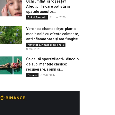
Ochi umflați și roșeață?
Afecțiunile care pot sta în
spatele acestor...
11 mai 2026
Boli & Remedii
Veronica chamaedrys: planta
medicinală cu efecte calmante,
antiinflamatoare și antifungice
Naturist & Plante medicinale
8 mai 2026
Ce caută sportivii activi dincolo
de suplimentele clasice:
recuperare, somn și...
8 mai 2026
Diverse