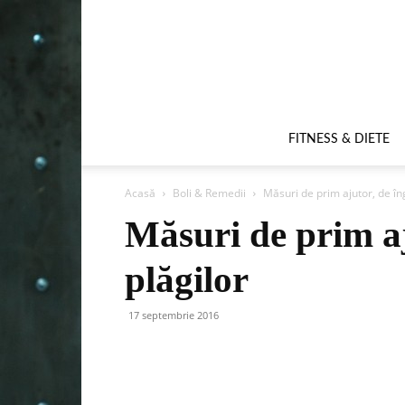
FITNESS & DIETE
Acasă
Boli & Remedii
Măsuri de prim ajutor, de îng
Măsuri de prim aj
plăgilor
17 septembrie 2016