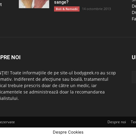
sange?
t
De
14 octombrie 2013
Boli & Remedii
D
Fa
PRE NOI
U
ȚIE! Toate informațiile de pe site-ul bodygeek.ro au scop
rmativ. Indiferent de afecțiune sau boală, tratamentul
cal trebuie prescris doar de către un medic, iar
camentele se administrează doar la recomandarea
alistului.
rezervate
Despre noi
Ter
Despre Cookies