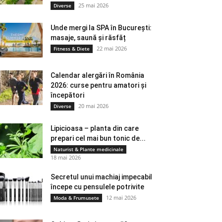
25 mai 2026
Diverse
Unde mergi la SPA în București:
masaje, saună și răsfăț
22 mai 2026
Fitness & Diete
Calendar alergări în România
2026: curse pentru amatori și
începători
20 mai 2026
Diverse
Lipicioasa – planta din care
prepari cel mai bun tonic de...
Naturist & Plante medicinale
18 mai 2026
Secretul unui machiaj impecabil
începe cu pensulele potrivite
12 mai 2026
Moda & Frumusete