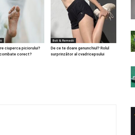
ii
Boli & Remedii
re ciuperca piciorului?
De ce te doare genunchiul? Rolul
 combate corect?
surprinzător al cvadricepsului