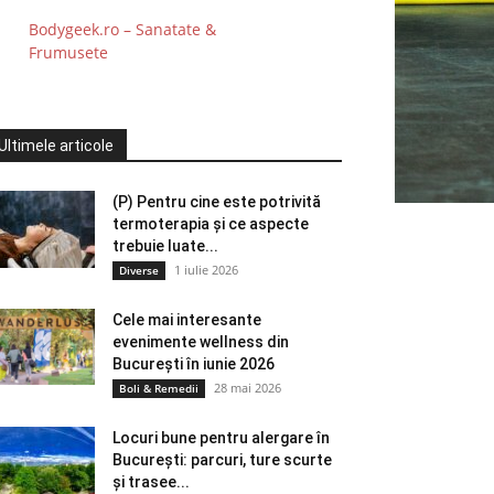
Bodygeek.ro – Sanatate &
Frumusete
Ultimele articole
(P) Pentru cine este potrivită
termoterapia și ce aspecte
trebuie luate...
1 iulie 2026
Diverse
Cele mai interesante
evenimente wellness din
București în iunie 2026
28 mai 2026
Boli & Remedii
Locuri bune pentru alergare în
București: parcuri, ture scurte
și trasee...