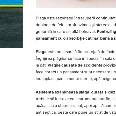
Plaga este rezultatul întreruperii continuită
depinde de felul, profunzimea și starea ei, 
generală în care se află bolnavul.
Pentru îng
pansament cu o absorbție cât mai bună a se
Plaga
este necesar să fie protejată de factori
Îngrijirea plăgilor se face în special în sala
la pat.
Plăgile cauzate de accidente provizor
face corect un pansament sunt necesare urm
leucoplast, pansamente sterile, apă oxigenată
Asistenta examinează plaga, curăță și dez
trebuie să lucreze cu instrumente sterile, cu
apăsa sau a stoarce rana), apoi aplică comp
antiseptică, peste care pune un strat de vată,