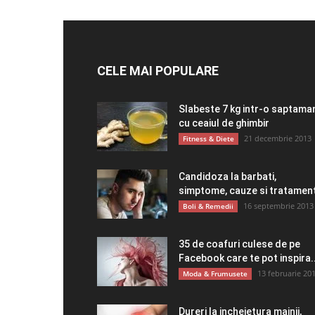
CELE MAI POPULARE
Slabeste 7 kg intr-o saptama
cu ceaiul de ghimbir
21 decembrie 2013
Fitness & Diete
Candidoza la barbati,
simptome, cauze si tratamen
16 septembrie 2013
Boli & Remedii
35 de coafuri culese de pe
Facebook care te pot inspira..
13 februarie 20
Moda & Frumusete
Dureri la incheietura mainii,