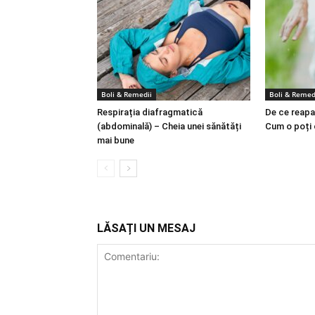
Boli & Remedii
Boli & Remed
Respirația diafragmatică
De ce reapa
(abdominală) – Cheia unei sănătăți
Cum o poți
mai bune
LĂSAȚI UN MESAJ