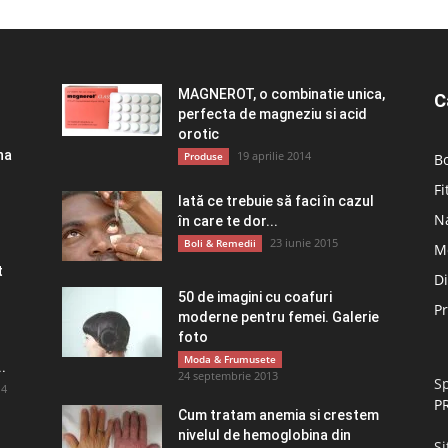
MAGNEROT, o combinatie unica,
C
perfecta de magneziu si acid
orotic
na
19 aprilie 2014
Produse
Bo
Fi
Iată ce trebuie să faci în cazul
Na
în care te dor...
23 iunie 2015
Boli & Remedii
M
t
D
50 de imagini cu coafuri
P
moderne pentru femei. Galerie
foto
Moda & Frumusete
.
24 septembrie 2013
Sp
14
P
Cum tratam anemia si crestem
nivelul de hemoglobina din
Si