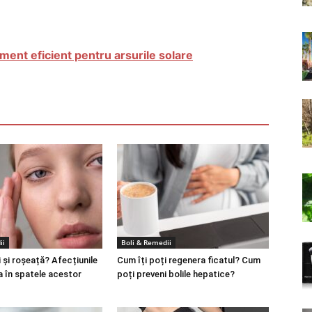
ament eficient pentru arsurile solare
ii
Boli & Remedii
 și roșeață? Afecțiunile
Cum îți poți regenera ficatul? Cum
a în spatele acestor
poți preveni bolile hepatice?