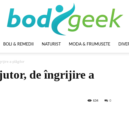
BOLI & REMEDII
NATURIST
MODA & FRUMUSETE
DIVE
BodyGeek
rijire a plăgilor
utor, de îngrijire a
634
0