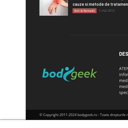
cauze si metode de tratamen
5 mai 2013
Boli & Remedii
DES
ATEN
info
medi
medi
speci
© Copyright 2011-2024 bodygeek.ro - Toate drepturile 