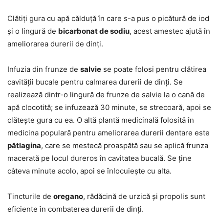
Clătiți gura cu apă călduță în care s-a pus o picătură de iod
și o lingură de
bicarbonat de sodiu
, acest amestec ajută în
ameliorarea durerii de dinți.
Infuzia din frunze de
salvie
se poate folosi pentru clătirea
cavității bucale pentru calmarea durerii de dinți. Se
realizează dintr-o lingură de frunze de salvie la o cană de
apă clocotită; se infuzează 30 minute, se strecoară, apoi se
clătește gura cu ea. O altă plantă medicinală folosită în
medicina populară pentru ameliorarea durerii dentare este
pătlagina
, care se mestecă proaspătă sau se aplică frunza
macerată pe locul dureros în cavitatea bucală. Se ține
câteva minute acolo, apoi se înlocuiește cu alta.
Tincturile de
oregano
, rădăcină de urzică și propolis sunt
eficiente în combaterea durerii de dinți.