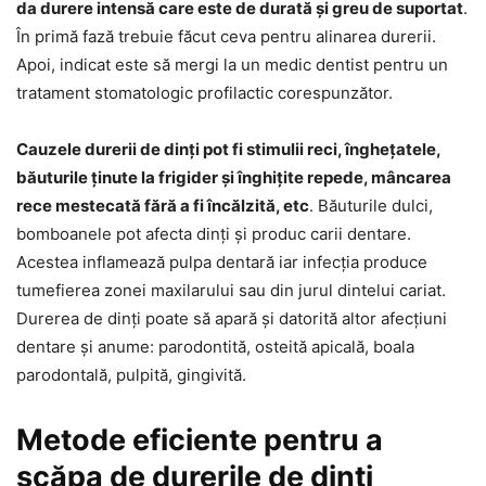
da durere intensă care este de durată și greu de suportat
.
În primă fază trebuie făcut ceva pentru alinarea durerii.
Apoi, indicat este să mergi la un medic dentist pentru un
tratament stomatologic profilactic corespunzător.
Cauzele durerii de dinți pot fi stimulii reci, înghețatele,
băuturile ținute la frigider și înghițite repede, mâncarea
rece mestecată fără a fi încălzită, etc
. Băuturile dulci,
bomboanele pot afecta dinți și produc carii dentare.
Acestea inflamează pulpa dentară iar infecția produce
tumefierea zonei maxilarului sau din jurul dintelui cariat.
Durerea de dinți poate să apară și datorită altor afecțiuni
dentare și anume: parodontită, osteită apicală, boala
parodontală, pulpită, gingivită.
Metode eficiente pentru a
scăpa de durerile de dinți