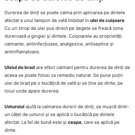
Durerea de dinți se poate calma prin aplicarea pe dintele
afectat a unui tampon de vată îmbibat în
ulei de cuișoare
.
Cu un strop de ulei pus direct pe degete se freacă zona
dureroasă a gingiei și dintele. Cuișoarele au proprietăți
calmante, antiinfecțioase, analgezice, antiseptice și
antiinflamatoare.
Uleiul de brad
are efect calmant pentru durerea de dinți de
aceea se poate folosi ca remediu natural. Se pune puțin
ulei de brad pe o bucățică de vată și se ține pe dinte, pe
locul unde apare durerea.
Usturoiul
ajută la calmarea durerii de dinți, se mușcă dintr-
un cățel de usturoi și se aplică o bucățică pe dintele
afectat. La fel de bună este și
ceapa
, care se aplică pe
dinte.