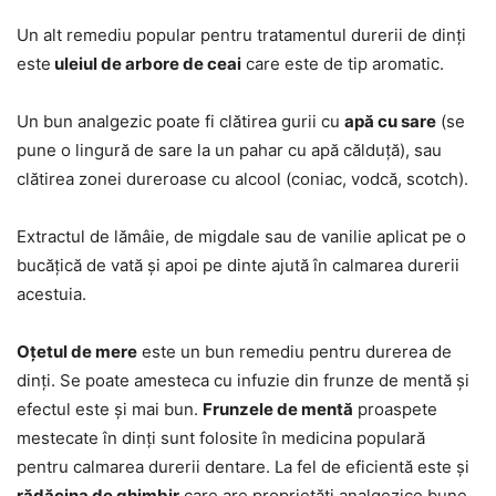
Un alt remediu popular pentru tratamentul durerii de dinți
este
uleiul de arbore de ceai
care este de tip aromatic.
Un bun analgezic poate fi clătirea gurii cu
apă cu sare
(se
pune o lingură de sare la un pahar cu apă călduță), sau
clătirea zonei dureroase cu alcool (coniac, vodcă, scotch).
Extractul de lămâie, de migdale sau de vanilie aplicat pe o
bucățică de vată și apoi pe dinte ajută în calmarea durerii
acestuia.
Oțetul de mere
este un bun remediu pentru durerea de
dinți. Se poate amesteca cu infuzie din frunze de mentă și
efectul este și mai bun.
Frunzele de mentă
proaspete
mestecate în dinți sunt folosite în medicina populară
pentru calmarea durerii dentare. La fel de eficientă este și
rădăcina de ghimbir
care are proprietăți analgezice bune.