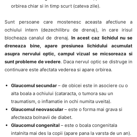
orbirea chiar si in timp scurt (cateva zile).
Sunt persoane care mostenesc aceasta afectiune a
ochiului intern (dezechilibru de drenaj), in care irisul
blocheaza canalul de drenaj.
In acest caz lichidul nu se
dreneaza bine, apare presiunea lichidului acumulat
asupra nervului optic, campul vizual se micsoreaza si
sunt probleme de vedere
. Daca nervul optic se distruge in
continuare este afectata vederea si apare orbirea.
Glaucomul secundar
– de obicei este in asociere cu o
alta boala a ochiului (cataracta, o tumora sau un
traumatism, o inflamatie in ochi numita uveita).
Glaucomul neovascular
– este o forma mai grava si
afecteaza bolnavii de diabet.
Glaucomul congenital
– este o boala congenitala
intalnita mai des la copii (apare pana la varsta de un an).