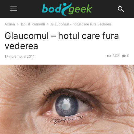
Acasă
Boli & Remedii
Glaucomul – hotul care fura vederea
Glaucomul – hotul care fura
vederea
362
0
17 noiembrie 2011