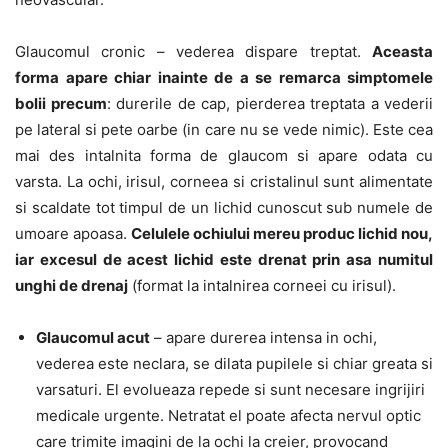
Glaucomul cronic – vederea dispare treptat.
Aceasta
forma apare chiar inainte de a se remarca simptomele
bolii precum
: durerile de cap, pierderea treptata a vederii
pe lateral si pete oarbe (in care nu se vede nimic). Este cea
mai des intalnita forma de glaucom si apare odata cu
varsta. La ochi, irisul, corneea si cristalinul sunt alimentate
si scaldate tot timpul de un lichid cunoscut sub numele de
umoare apoasa.
Celulele ochiului mereu produc lichid nou,
iar excesul de acest lichid este drenat prin asa numitul
unghi de drenaj
(format la intalnirea corneei cu irisul).
Glaucomul acut
– apare durerea intensa in ochi,
vederea este neclara, se dilata pupilele si chiar greata si
varsaturi. El evolueaza repede si sunt necesare ingrijiri
medicale urgente. Netratat el poate afecta nervul optic
care trimite imagini de la ochi la creier, provocand