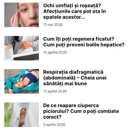
Ochi umflați și roșeață?
Afecțiunile care pot sta în
spatele acestor...
11 mai 2026
Cum îți poți regenera ficatul?
Cum poți preveni bolile hepatice?
15 aprilie 2026
Respirația diafragmatică
(abdominală) – Cheia unei
sănătăți mai bune
11 aprilie 2026
De ce reapare ciuperca
piciorului? Cum o poți combate
corect?
2 aprilie 2026