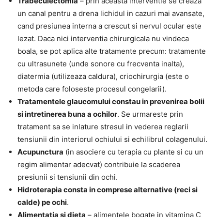
Trabeculectomia
– prin aceasta interventie se creaza
un canal pentru a drena lichidul in cazuri mai avansate,
cand presiunea interna a crescut si nervul ocular este
lezat. Daca nici interventia chirurgicala nu vindeca
boala, se pot aplica alte tratamente precum: tratamente
cu ultrasunete (unde sonore cu frecventa inalta),
diatermia (utilizeaza caldura), criochirurgia (este o
metoda care foloseste procesul congelarii).
Tratamentele glaucomului constau in prevenirea bolii
si intretinerea buna a ochilor
. Se urmareste prin
tratament sa se inlature stresul in vederea reglarii
tensiunii din interiorul ochiului si echilibrul colagenului.
Acupunctura
(in asociere cu terapia cu plante si cu un
regim alimentar adecvat) contribuie la scaderea
presiunii si tensiunii din ochi.
Hidroterapia consta in comprese alternative (reci si
calde) pe ochi
.
Alimentatia si dieta
– alimentele bogate in vitamina C