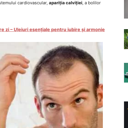
istemului cardiovascular,
apariția calviției
, a bolilor
 zi – Uleiuri esențiale pentru iubire și armonie