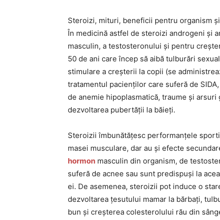
Steroizi, mituri, beneficii pentru organism 
În medicină astfel de steroizi androgeni și a
masculin, a testosteronului și pentru crește
50 de ani care încep să aibă tulburări sexu
stimulare a creșterii la copii (se administrea
tratamentul pacienților care suferă de SIDA
de anemie hipoplasmatică, traume și arsuri g
dezvoltarea pubertății la băieți.
Steroizii îmbunătățesc performanțele sportiv
masei musculare, dar au și efecte secundare
hormon
masculin din organism, de testoster
suferă de acnee sau sunt predispuși la aceas
ei. De asemenea, steroizii pot induce o star
dezvoltarea țesutului mamar la bărbați, tulb
bun și creșterea colesterolului rău din sâng