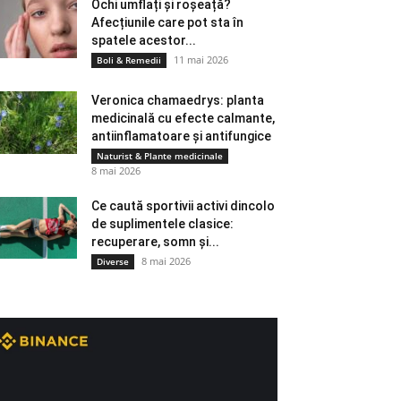
Ochi umflați și roșeață?
Afecțiunile care pot sta în
spatele acestor...
11 mai 2026
Boli & Remedii
Veronica chamaedrys: planta
medicinală cu efecte calmante,
antiinflamatoare și antifungice
Naturist & Plante medicinale
8 mai 2026
Ce caută sportivii activi dincolo
de suplimentele clasice:
recuperare, somn și...
8 mai 2026
Diverse