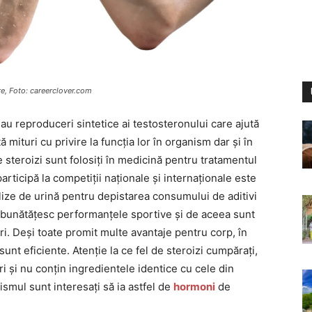
re, Foto: careerclover.com
au reproduceri sintetice ai testosteronului care ajută
mituri cu privire la funcția lor în organism dar și în
 steroizi sunt folosiți în medicină pentru tratamentul
participă la competiții naționale și internaționale este
alize de urină pentru depistarea consumului de aditivi
îmbunătățesc performanțele sportive și de aceea sunt
ri. Deși toate promit multe avantaje pentru corp, în
unt eficiente. Atenție la ce fel de steroizi cumpărați,
i și nu conțin ingredientele identice cu cele din
ismul sunt interesați să ia astfel de
hormoni
de