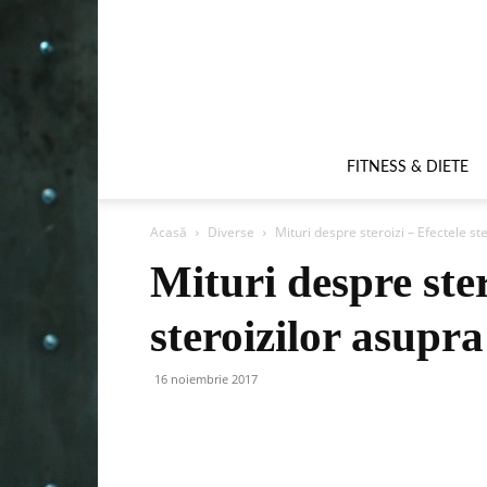
FITNESS & DIETE
Acasă
Diverse
Mituri despre steroizi – Efectele st
Mituri despre ster
steroizilor asupr
16 noiembrie 2017