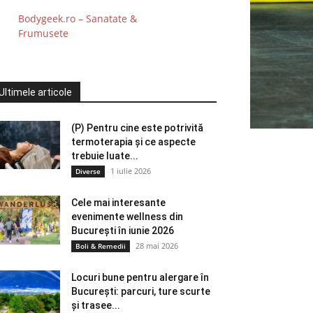
Bodygeek.ro – Sanatate &
Frumusete
Ultimele articole
(P) Pentru cine este potrivită
termoterapia și ce aspecte
trebuie luate...
1 iulie 2026
Diverse
Cele mai interesante
evenimente wellness din
București în iunie 2026
28 mai 2026
Boli & Remedii
Locuri bune pentru alergare în
București: parcuri, ture scurte
și trasee...