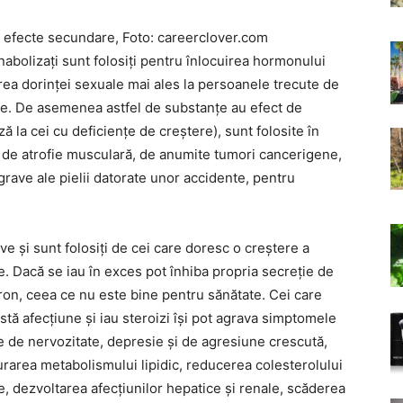
și efecte secundare, Foto: careerclover.com
nabolizați sunt folosiți pentru înlocuirea hormonului
rea dorinței sexuale mai ales la persoanele trecute de
ale. De asemenea astfel de substanțe au efect de
ză la cei cu deficiențe de creștere), sunt folosite în
, de atrofie musculară, de anumite tumori cancerigene,
rave ale pielii datorate unor accidente, pentru
e și sunt folosiți de cei care doresc o creștere a
. Dacă se iau în exces pot înhiba propria secreție de
on, ceea ce nu este bine pentru sănătate. Cei care
tă afecțiune și iau steroizi își pot agrava simptomele
e de nervozitate, depresie și de agresiune crescută,
urarea metabolismului lipidic, reducerea colesterolului
e, dezvoltarea afecțiunilor hepatice și renale, scăderea