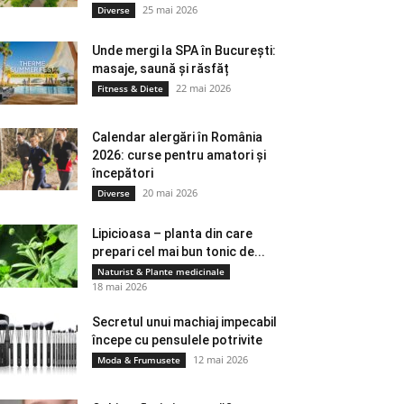
25 mai 2026
Diverse
Unde mergi la SPA în București:
masaje, saună și răsfăț
22 mai 2026
Fitness & Diete
Calendar alergări în România
2026: curse pentru amatori și
începători
20 mai 2026
Diverse
Lipicioasa – planta din care
prepari cel mai bun tonic de...
Naturist & Plante medicinale
18 mai 2026
Secretul unui machiaj impecabil
începe cu pensulele potrivite
12 mai 2026
Moda & Frumusete