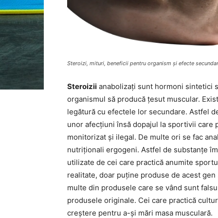
Steroizi, mituri, beneficii pentru organism și efecte secunda
Steroizii
anabolizați sunt hormoni sintetici s
organismul să producă țesut muscular. Există 
legătură cu efectele lor secundare. Astfel de
unor afecțiuni însă dopajul la sportivii care 
monitorizat și ilegal. De multe ori se fac an
nutriționali ergogeni. Astfel de substanțe 
utilizate de cei care practică anumite sportu
realitate, doar puține produse de acest gen s
multe din produsele care se vând sunt falsur
produsele originale. Cei care practică cultur
creștere pentru a-și mări masa musculară.