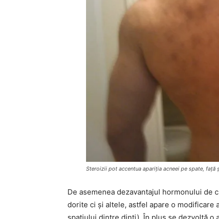
Steroizii pot accentua apariția acneei pe spate, față
De asemenea dezavantajul hormonului de c
dorite ci și altele, astfel apare o modificare
spațiului dintre dinți). În plus se dezvoltă o