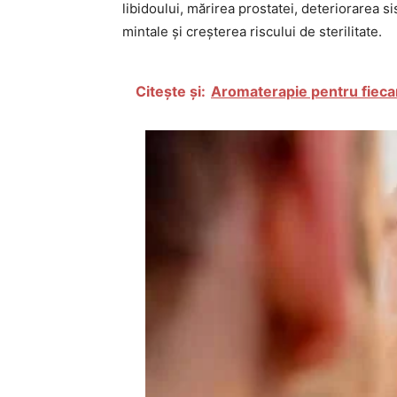
libidoului, mărirea prostatei, deteriorarea s
mintale și creșterea riscului de sterilitate.
Citește și:
Aromaterapie pentru fiecare