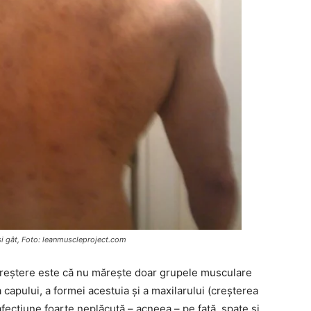
 și gât, Foto: leanmuscleproject.com
reștere este că nu mărește doar grupele musculare
 a capului, a formei acestuia și a maxilarului (creșterea
 afecțiune foarte neplăcută – acneea – pe față, spate și