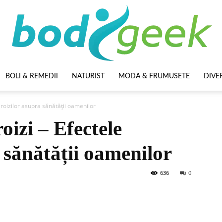
BOLI & REMEDII
NATURIST
MODA & FRUMUSETE
DIVE
BodyGeek
eroizilor asupra sănătății oamenilor
oizi – Efectele
a sănătății oamenilor
636
0