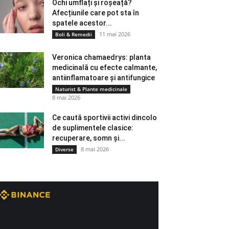
Ochi umflați și roșeață?
Afecțiunile care pot sta în
spatele acestor...
11 mai 2026
Boli & Remedii
Veronica chamaedrys: planta
medicinală cu efecte calmante,
antiinflamatoare și antifungice
Naturist & Plante medicinale
8 mai 2026
Ce caută sportivii activi dincolo
de suplimentele clasice:
recuperare, somn și...
8 mai 2026
Diverse