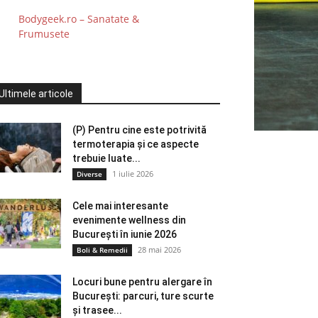
Bodygeek.ro – Sanatate &
Frumusete
Ultimele articole
(P) Pentru cine este potrivită
termoterapia și ce aspecte
trebuie luate...
1 iulie 2026
Diverse
Cele mai interesante
evenimente wellness din
București în iunie 2026
28 mai 2026
Boli & Remedii
Locuri bune pentru alergare în
București: parcuri, ture scurte
și trasee...