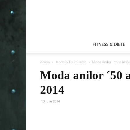
FITNESS & DIETE
Acasă
Moda & Frumusete
Moda anilor ´50 a insp
Moda anilor ´50 
2014
13 iulie 2014