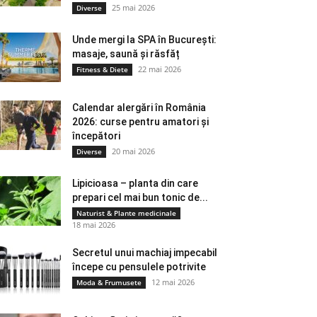
25 mai 2026
Diverse
Unde mergi la SPA în București:
masaje, saună și răsfăț
22 mai 2026
Fitness & Diete
Calendar alergări în România
2026: curse pentru amatori și
începători
20 mai 2026
Diverse
Lipicioasa – planta din care
prepari cel mai bun tonic de...
Naturist & Plante medicinale
18 mai 2026
Secretul unui machiaj impecabil
începe cu pensulele potrivite
12 mai 2026
Moda & Frumusete