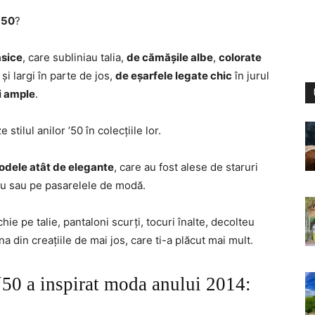
´50
?
asice
, care subliniau talia,
de cămășile albe
,
colorate
 și largi în parte de jos,
de eșarfele legate chic
în jurul
ri ample
.
stilul anilor ’50 în colecțiile lor.
modele atât de elegante
, care au fost alese de staruri
oșu sau pe pasarelele de modă.
chie pe talie, pantaloni scurți, tocuri înalte, decolteu
na din creațiile de mai jos, care ti-a plăcut mai mult.
´50 a inspirat moda anului 2014: