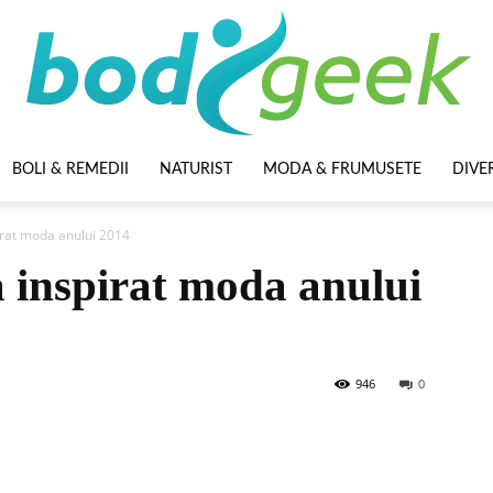
BOLI & REMEDII
NATURIST
MODA & FRUMUSETE
DIVE
BodyGeek
irat moda anului 2014
a inspirat moda anului
946
0