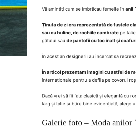
Vă amintiți cum se îmbrăcau femeile în
anii 
Ținuta de zi era reprezentată de fustele cl
sau cu buline, de rochiile cambrate
pe talie
gâtului sau
de pantofii cu toc inalt și coafu
În acest an designerii au încercat să recreeze 
În articol prezentam imagini cu astfel de 
internaționale pentru a defila pe covorul r
Dacă vrei să fii fata clasică și elegantă cu ro
larg și talie subțire bine evidențiată, alege u
Galerie foto – Moda anilor 