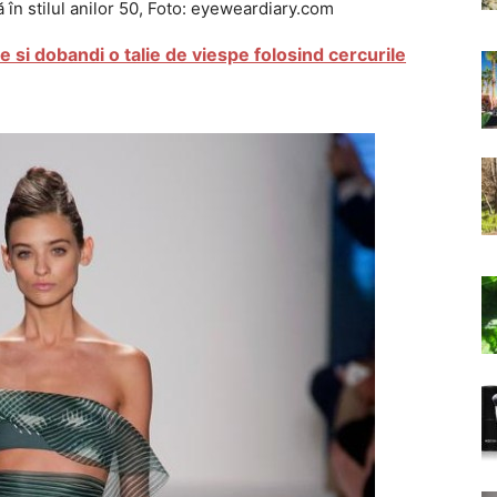
 în stilul anilor 50, Foto: eyeweardiary.com
e si dobandi o talie de viespe folosind cercurile