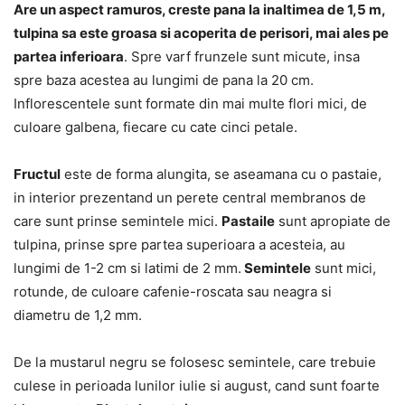
Are un aspect ramuros, creste pana la inaltimea de 1,5 m,
tulpina sa este groasa si acoperita de perisori, mai ales pe
partea inferioara
. Spre varf frunzele sunt micute, insa
spre baza acestea au lungimi de pana la 20 cm.
Inflorescentele sunt formate din mai multe flori mici, de
culoare galbena, fiecare cu cate cinci petale.
Fructul
este de forma alungita, se aseamana cu o pastaie,
in interior prezentand un perete central membranos de
care sunt prinse semintele mici.
Pastaile
sunt apropiate de
tulpina, prinse spre partea superioara a acesteia, au
lungimi de 1-2 cm si latimi de 2 mm.
Semintele
sunt mici,
rotunde, de culoare cafenie-roscata sau neagra si
diametru de 1,2 mm.
De la mustarul negru se folosesc semintele, care trebuie
culese in perioada lunilor iulie si august, cand sunt foarte