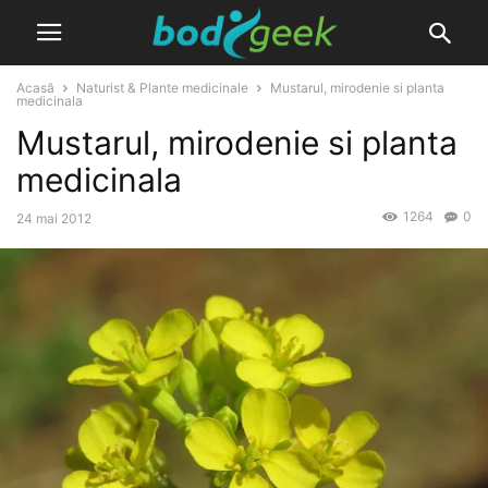
Acasă
Naturist & Plante medicinale
Mustarul, mirodenie si planta
medicinala
Mustarul, mirodenie si planta
medicinala
1264
0
24 mai 2012