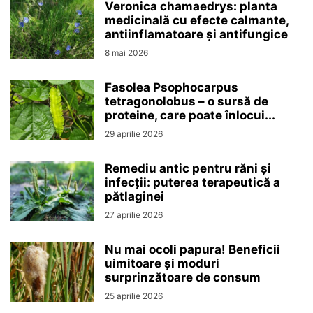
Veronica chamaedrys: planta
medicinală cu efecte calmante,
antiinflamatoare și antifungice
8 mai 2026
Fasolea Psophocarpus
tetragonolobus – o sursă de
proteine, care poate înlocui...
29 aprilie 2026
Remediu antic pentru răni și
infecții: puterea terapeutică a
pătlaginei
27 aprilie 2026
Nu mai ocoli papura! Beneficii
uimitoare și moduri
surprinzătoare de consum
25 aprilie 2026