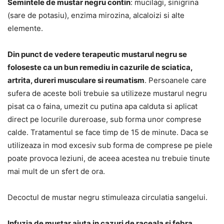
Semintele de mustar negru contin
: mucilagi, sinigrina
(sare de potasiu), enzima mirozina, alcaloizi si alte
elemente.
Din punct de vedere terapeutic mustarul negru se
foloseste ca un bun remediu in cazurile de sciatica,
artrita, dureri musculare si reumatism
. Persoanele care
sufera de aceste boli trebuie sa utilizeze mustarul negru
pisat ca o faina, umezit cu putina apa calduta si aplicat
direct pe locurile dureroase, sub forma unor comprese
calde. Tratamentul se face timp de 15 de minute. Daca se
utilizeaza in mod excesiv sub forma de comprese pe piele
poate provoca leziuni, de aceea acestea nu trebuie tinute
mai mult de un sfert de ora.
Decoctul de mustar negru stimuleaza circulatia sangelui.
Infuzia de mustar ajuta in cazuri de raceala si febra
.