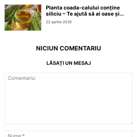
Planta coada-calului conține
siliciu – Te ajută să ai oase și...
23 aprilie 2026
NICIUN COMENTARIU
LĂSAȚI UN MESAJ