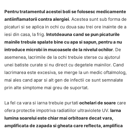
Pentru tratamentul acestei boli se folosesc medicamente
antiinflamatorii contra alergiei
. Acestea sunt sub forma de
picaturi si se aplica in ochi cu doua sau trei ore inainte de a
iesi din casa, la frig.
Intotdeauna cand se pun picaturile
mainile trebuie spalate bine cu apa si sapun, pentru a nu
introduce microbi in mucoasele de la nivelul ochilor
. De
asemenea, lacrimile de la ochi trebuie sterse cu ajutorul
unei batiste curate si nu direct cu degetele mainilor. Cand
lacrimarea este excesiva, se merge la un medic oftalmolog,
mai ales cand apar si alt gen de infectii ce sunt semnalate
prin alte simptome mai greu de suportat.
La fel ca vara si iarna trebuie purtati
ochelari de soare
care
ofera protectie impotriva radiatiilor ultraviolete UV.
Iarna
lumina soarelui este chiar mai orbitoare decat vara,
amplificata de zapada si gheata care reflecta, amplifica