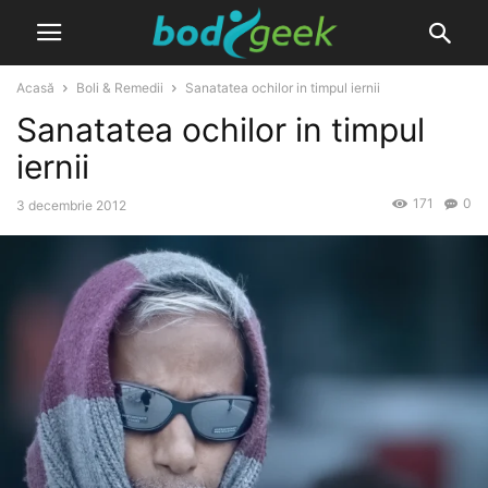
Acasă
Boli & Remedii
Sanatatea ochilor in timpul iernii
Sanatatea ochilor in timpul
iernii
171
0
3 decembrie 2012