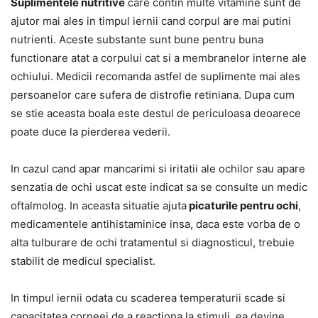
Suplimentele nutritive
care contin multe vitamine sunt de
ajutor mai ales in timpul iernii cand corpul are mai putini
nutrienti. Aceste substante sunt bune pentru buna
functionare atat a corpului cat si a membranelor interne ale
ochiului. Medicii recomanda astfel de suplimente mai ales
persoanelor care sufera de distrofie retiniana. Dupa cum
se stie aceasta boala este destul de periculoasa deoarece
poate duce la pierderea vederii.
In cazul cand apar mancarimi si iritatii ale ochilor sau apare
senzatia de ochi uscat este indicat sa se consulte un medic
oftalmolog. In aceasta situatie ajuta
picaturile pentru ochi
,
medicamentele antihistaminice insa, daca este vorba de o
alta tulburare de ochi tratamentul si diagnosticul, trebuie
stabilit de medicul specialist.
In timpul iernii odata cu scaderea temperaturii scade si
capacitatea corneei de a reactiona la stimuli, ea devine