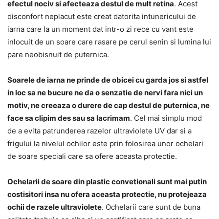
efectul nociv si afecteaza destul de mult retina
. Acest
disconfort neplacut este creat datorita intunericului de
iarna care la un moment dat intr-o zi rece cu vant este
inlocuit de un soare care rasare pe cerul senin si lumina lui
pare neobisnuit de puternica.
Soarele de iarna ne prinde de obicei cu garda jos si astfel
in loc sa ne bucure ne da o senzatie de nervi fara nici un
motiv, ne creeaza o durere de cap destul de puternica, ne
face sa clipim des sau sa lacrimam
. Cel mai simplu mod
de a evita patrunderea razelor ultraviolete UV dar si a
frigului la nivelul ochilor este prin folosirea unor ochelari
de soare speciali care sa ofere aceasta protectie.
Ochelarii de soare din plastic convetionali sunt mai putin
costisitori insa nu ofera aceasta protectie, nu protejeaza
ochii de razele ultraviolete
. Ochelarii care sunt de buna