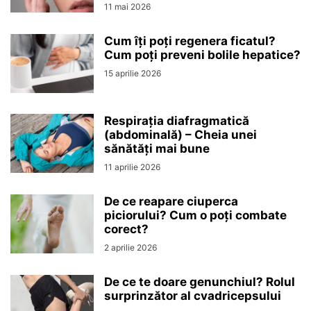
11 mai 2026
Cum îți poți regenera ficatul?
Cum poți preveni bolile hepatice?
15 aprilie 2026
Respirația diafragmatică
(abdominală) – Cheia unei
sănătăți mai bune
11 aprilie 2026
De ce reapare ciuperca
piciorului? Cum o poți combate
corect?
2 aprilie 2026
De ce te doare genunchiul? Rolul
surprinzător al cvadricepsului