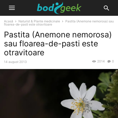
Acasă
Naturist & Plante medicinale
Pastita (Anemone nemorosa) sau
floarea-de-pasti este otravitoare
Pastita (Anemone nemorosa)
sau floarea-de-pasti este
otravitoare
2014
0
14 august 2013