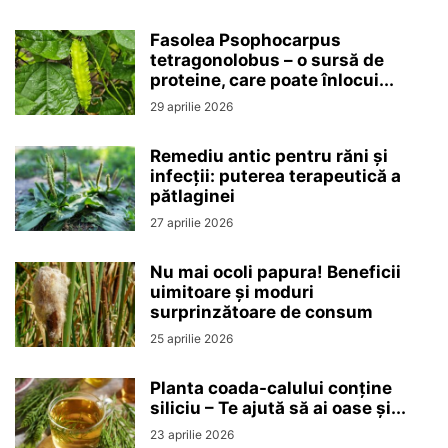
Fasolea Psophocarpus
tetragonolobus – o sursă de
proteine, care poate înlocui...
29 aprilie 2026
Remediu antic pentru răni și
infecții: puterea terapeutică a
pătlaginei
27 aprilie 2026
Nu mai ocoli papura! Beneficii
uimitoare și moduri
surprinzătoare de consum
25 aprilie 2026
Planta coada-calului conține
siliciu – Te ajută să ai oase și...
23 aprilie 2026