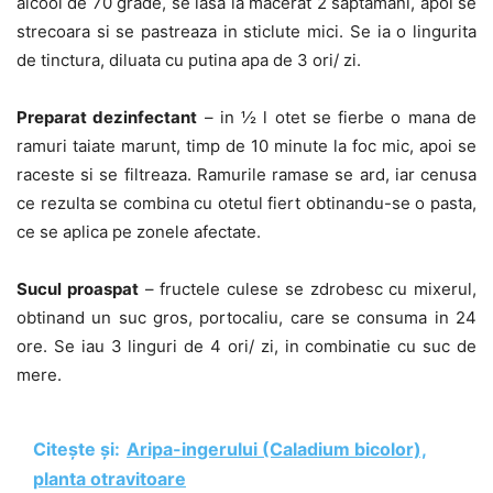
alcool de 70 grade, se lasa la macerat 2 saptamani, apoi se
strecoara si se pastreaza in sticlute mici. Se ia o lingurita
de tinctura, diluata cu putina apa de 3 ori/ zi.
Preparat dezinfectant
– in ½ l otet se fierbe o mana de
ramuri taiate marunt, timp de 10 minute la foc mic, apoi se
raceste si se filtreaza. Ramurile ramase se ard, iar cenusa
ce rezulta se combina cu otetul fiert obtinandu-se o pasta,
ce se aplica pe zonele afectate.
Sucul proaspat
– fructele culese se zdrobesc cu mixerul,
obtinand un suc gros, portocaliu, care se consuma in 24
ore. Se iau 3 linguri de 4 ori/ zi, in combinatie cu suc de
mere.
Citește și:
Aripa-ingerului (Caladium bicolor),
planta otravitoare