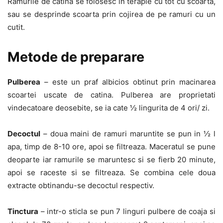
Ramurile de catina se folosesc in terapie cu tot cu scoarta,
sau se desprinde scoarta prin cojirea de pe ramuri cu un
cutit.
Metode de preparare
Pulberea
– este un praf albicios obtinut prin macinarea
scoartei uscate de catina. Pulberea are proprietati
vindecatoare deosebite, se ia cate ½ lingurita de 4 ori/ zi.
Decoctul
– doua maini de ramuri maruntite se pun in ½ l
apa, timp de 8-10 ore, apoi se filtreaza. Maceratul se pune
deoparte iar ramurile se maruntesc si se fierb 20 minute,
apoi se raceste si se filtreaza. Se combina cele doua
extracte obtinandu-se decoctul respectiv.
Tinctura
– intr-o sticla se pun 7 linguri pulbere de coaja si