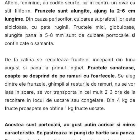
Altele, feminine, au codite scurte, iar in centru un ovar cu
stil filiform.
Frunzele sunt alungite, ajung la 2-6 cm
lungime
. Din cauza perisorilor, culoarea suprafetei lor este
albicioasa, cu pete ruginii. Fructele mici, globuloase,
alungite pana la 5-8 mm sunt de culoare portocalie si
contin cate o samanta.
De la catina se recolteaza fructele, incepand din luna
august si pana la primul inghet.
Fructele sanatoase,
coapte se desprind de pe ramuri cu foarfecele
. Se aleg
dintre ele frunzele, ghimpii si resturile de ramuri, nu se vor
lasa in soare, se vor transporta in cel mult 2-3 ore de la
recoltare in locul de uscare sau congelare. Din 4 kg de
fructe proaspete se obtine 1 kg fructe uscate.
Acestea sunt portocalii, au gust putin acrisor si miros
caracteristic. Se pastreaza in pungi de hartie sau panza
.