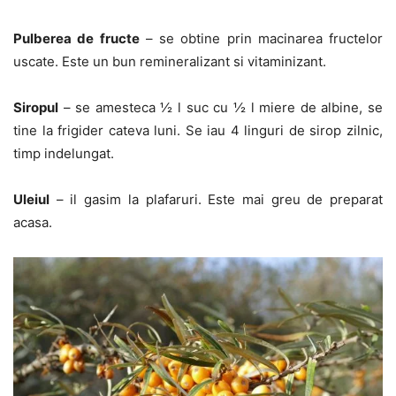
Pulberea de fructe
– se obtine prin macinarea fructelor
uscate. Este un bun remineralizant si vitaminizant.
Siropul
– se amesteca ½ l suc cu ½ l miere de albine, se
tine la frigider cateva luni. Se iau 4 linguri de sirop zilnic,
timp indelungat.
Uleiul
– il gasim la plafaruri. Este mai greu de preparat
acasa.