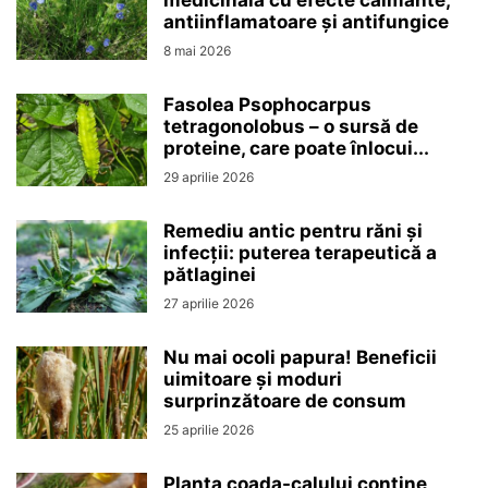
antiinflamatoare și antifungice
8 mai 2026
Fasolea Psophocarpus
tetragonolobus – o sursă de
proteine, care poate înlocui...
29 aprilie 2026
Remediu antic pentru răni și
infecții: puterea terapeutică a
pătlaginei
27 aprilie 2026
Nu mai ocoli papura! Beneficii
uimitoare și moduri
surprinzătoare de consum
25 aprilie 2026
Planta coada-calului conține