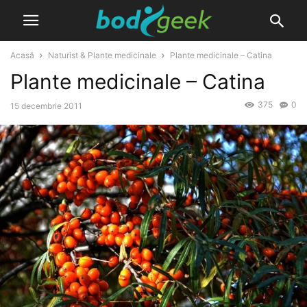
Acasă
Naturist & Plante medicinale
Plante medicinale – Catina
Plante medicinale – Catina
375
0
15 decembrie 2011