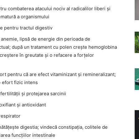
ru combaterea atacului nociv al radicalilor liberi și
ematură a organismului
e pentru tractul digestiv
 anemie, lipsă de energie din perioada de
lectual; după un tratament cu polen crește hemoglobina
reștere în greutate și o refacere a forțelor
ort pentru că are efect vitaminizant și remineralizant;
efort fizic intens
rtilității și protejarea sarcinii
xifiant și antioxidant
respirator
ătățește digestia; vindecă constipația, colitele de
larea funcțiilor intestinale