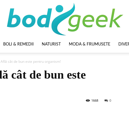
BOLI & REMEDII
NATURIST
MODA & FRUMUSETE
DIVE
BodyGeek
 Află cât de bun este pentru organism!
lă cât de bun este
1668
0