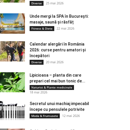
25 mai 2026
Diverse
Unde mergi la SPA în București:
masaje, saună și răsfăț
22 mai 2026
Fitness & Diete
Calendar alergări în România
2026: curse pentru amatori și
începători
20 mai 2026
Diverse
Lipicioasa – planta din care
prepari cel mai bun tonic de...
Naturist & Plante medicinale
18 mai 2026
Secretul unui machiaj impecabil
începe cu pensulele potrivite
12 mai 2026
Moda & Frumusete