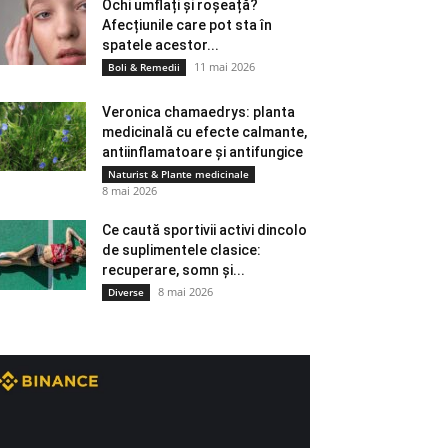
Ochi umflați și roșeață?
Afecțiunile care pot sta în
spatele acestor...
11 mai 2026
Boli & Remedii
Veronica chamaedrys: planta
medicinală cu efecte calmante,
antiinflamatoare și antifungice
Naturist & Plante medicinale
8 mai 2026
Ce caută sportivii activi dincolo
de suplimentele clasice:
recuperare, somn și...
8 mai 2026
Diverse