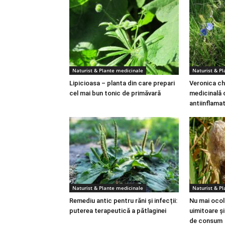
Naturist & Plante medicinale
Naturist & P
Lipicioasa – planta din care prepari
Veronica ch
cel mai bun tonic de primăvară
medicinală 
antiinflama
Naturist & Plante medicinale
Naturist & P
Remediu antic pentru răni și infecții:
Nu mai ocoli
puterea terapeutică a pătlaginei
uimitoare ș
de consum