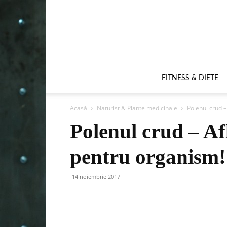
FITNESS & DIETE
Acasă
Naturist & Plante medicinale
Polenul crud –
Polenul crud – Af
pentru organism!
14 noiembrie 2017