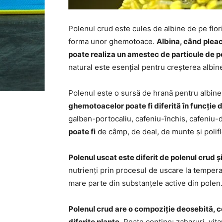
Polenul crud este cules de albine de pe flor
forma unor ghemotoace.
Albina, când pleacă
poate realiza un amestec de particule de po
natural este esențial pentru creșterea albin
Polenul este o sursă de hrană pentru albine
ghemotoacelor poate fi diferită în funcție d
galben-portocaliu, cafeniu-închis, cafeniu
poate fi
de câmp, de deal, de munte și polifl
Polenul uscat este diferit de polenul crud ș
nutrienți prin procesul de uscare la temperat
mare parte din substanțele active din polen
Polenul crud are o compoziție deosebită, 
diferite plante
. Poate conține: zaharuri, vit