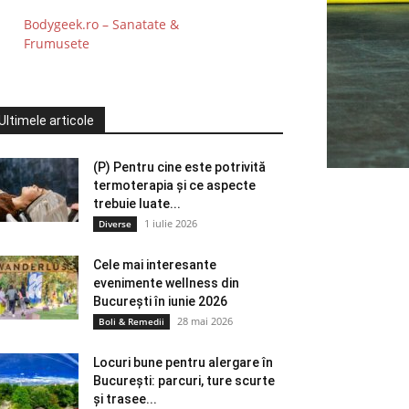
Bodygeek.ro – Sanatate &
Frumusete
Ultimele articole
(P) Pentru cine este potrivită
termoterapia și ce aspecte
trebuie luate...
1 iulie 2026
Diverse
Cele mai interesante
evenimente wellness din
București în iunie 2026
28 mai 2026
Boli & Remedii
Locuri bune pentru alergare în
București: parcuri, ture scurte
și trasee...