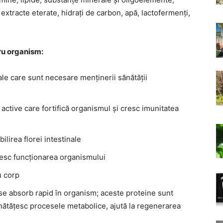
, extracte eterate, hidrați de carbon, apă, lactofermenți,
ru organism:
e care sunt necesare menținerii sănătății
ctive care fortifică organismul și cresc imunitatea
ilirea florei intestinale
esc funcționarea organismului
u corp
 se absorb rapid în organism; aceste proteine sunt
nătățesc procesele metabolice, ajută la regenerarea