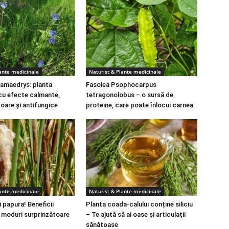
lante medicinale
Naturist & Plante medicinale
amaedrys: planta
Fasolea Psophocarpus
cu efecte calmante,
tetragonolobus – o sursă de
toare și antifungice
proteine, care poate înlocui carnea
lante medicinale
Naturist & Plante medicinale
 papura! Beneficii
Planta coada-calului conține siliciu
i moduri surprinzătoare
– Te ajută să ai oase și articulații
sănătoase