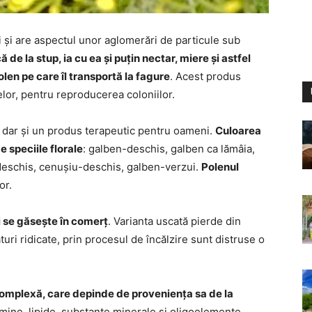
i și are aspectul unor aglomerări de particule sub
 de la stup, ia cu ea și puțin nectar, miere și astfel
len pe care îl transportă la fagure
. Acest produs
elor, pentru reproducerea coloniilor.
 dar și un produs terapeutic pentru oameni.
Culoarea
e speciile florale
: galben-deschis, galben ca lămâia,
-deschis, cenușiu-deschis, galben-verzui.
Polenul
or.
i se găsește în comerț
. Varianta uscată pierde din
uri ridicate, prin procesul de încălzire sunt distruse o
.
complexă, care depinde de proveniența sa de la
amine, lipide, substanțe minerale și oligoelemente,