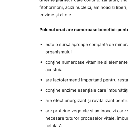
fitohormoni, acizi nucleici, aminoacizi liberi
enzime și altele.
Polenul crud are numeroase beneficii pent
este o sursă aproape completă de mineral
organismului
conține numeroase vitamine și elemente a
acestuia
are lactofermenți importanți pentru restab
conține enzime esențiale care îmbunătăț
are efect energizant și revitalizant pentr
are proteine vegetale și aminoacizi care
necesare tuturor proceselor vitale, îmbu
celulară