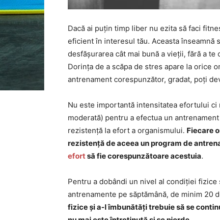
Dacă ai puțin timp liber nu ezita să faci fitn
eficient în interesul tău. Aceasta înseamnă s
desfășurarea cât mai bună a vieții, fără a t
Dorința de a scăpa de stres apare la orice o
antrenament corespunzător, gradat, poți dev
Nu este importantă intensitatea efortului ci m
moderată) pentru a efectua un antrenament ef
rezistență la efort a organismului.
Fiecare o
rezistență de aceea un program de antrename
efort
să fie corespunzătoare acestuia
.
Pentru a dobândi un nivel al condiției fizic
antrenamente pe săptămână, de minim 20 de
fizice și a-l îmbunătăți trebuie să se conti
nu mai este întreținută și se pierde
.