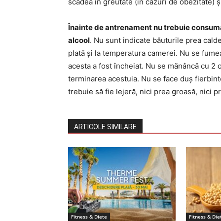
scădea în greutate (în cazuri de obezitate) 
Înainte de antrenament nu trebuie consumat
alcool
. Nu sunt indicate băuturile prea cald
plată și la temperatura camerei. Nu se fume
acesta a fost încheiat. Nu se mănâncă cu 2 o
terminarea acestuia. Nu se face duș fierbi
trebuie să fie lejeră, nici prea groasă, nici 
ARTICOLE SIMILARE
Fitness & Diete
Fitness & Die