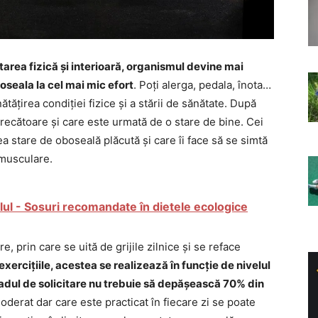
area fizică și interioară, organismul devine mai
oseala la cel mai mic efort
. Poți alerga, pedala, înota…
nătățirea condiției fizice și a stării de sănătate. După
ecătoare și care este urmată de o stare de bine. Cei
a stare de oboseală plăcută și care îi face să se simtă
 musculare.
lul - Sosuri recomandate în dietele ecologice
e, prin care se uită de grijile zilnice și se reface
xercițiile, acestea se realizează în funcție de nivelul
gradul de solicitare nu trebuie să depășească 70% din
moderat dar care este practicat în fiecare zi se poate