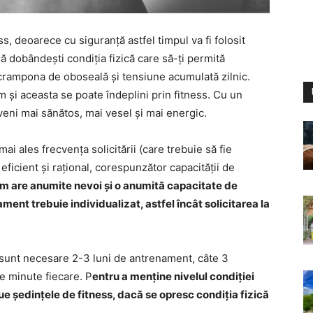
ess, deoarece cu siguranță astfel timpul va fi folosit
ă dobândești condiția fizică care să-ți permită
e crampona de oboseală și tensiune acumulată zilnic.
m și aceasta se poate îndeplini prin fitness. Cu un
eni mai sănătos, mai vesel și mai energic.
ai ales frecvența solicitării (care trebuie să fie
icient și rațional, corespunzător capacității de
m are anumite nevoi și o anumită capacitate de
nt trebuie individualizat, astfel încât solicitarea la
e sunt necesare 2-3 luni de antrenament, câte 3
 minute fiecare. P
entru a menține nivelul condiției
nue ședințele de fitness, dacă se opresc condiția fizică