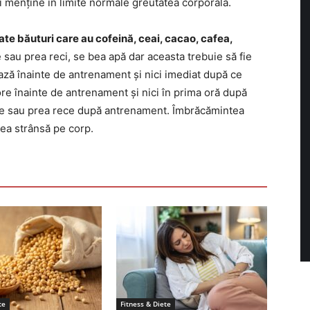
și menține în limite normale greutatea corporală.
e băuturi care au cofeină, ceai, cacao, cafea,
e sau prea reci, se bea apă dar aceasta trebuie să fie
ază înainte de antrenament și nici imediat după ce
re înainte de antrenament și nici în prima oră după
nte sau prea rece după antrenament. Îmbrăcămintea
prea strânsă pe corp.
te
Fitness & Diete