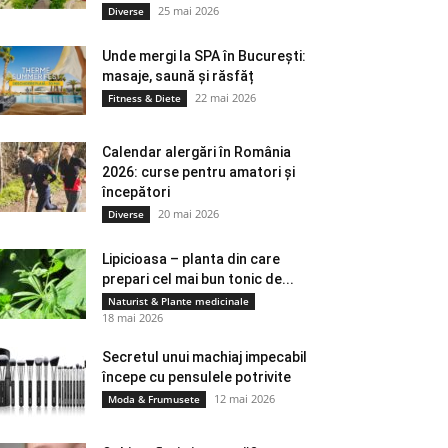
25 mai 2026
Diverse
Unde mergi la SPA în București:
masaje, saună și răsfăț
22 mai 2026
Fitness & Diete
Calendar alergări în România
2026: curse pentru amatori și
începători
20 mai 2026
Diverse
Lipicioasa – planta din care
prepari cel mai bun tonic de...
Naturist & Plante medicinale
18 mai 2026
Secretul unui machiaj impecabil
începe cu pensulele potrivite
12 mai 2026
Moda & Frumusete