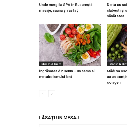
Unde mergi la SPA în București:
Dieta cu soi
masaje, saună și răsfăț
slăbești și 
sănătatea
Fitness & Diete
Fitness & Die
Îngrășarea din senin – un semn al
Măduva osoa
metabolismului lent
au un conțin
colagen
LĂSAȚI UN MESAJ