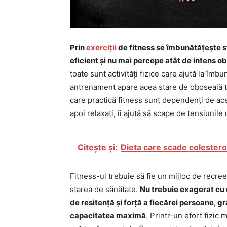
Prin
exerciții
de fitness se îmbunătățește st
eficient și nu mai percepe atât de intens ob
toate sunt activități fizice care ajută la îmbu
antrenament apare acea stare de oboseală tr
care practică fitness sunt dependenți de ace
apoi relaxați, îi ajută să scape de tensiunile
Citește și:
Dieta care scade colestero
Fitness-ul trebuie să fie un mijloc de recreer
starea de sănătate.
Nu trebuie exagerat cu e
de resitență și forță a fiecărei persoane, 
capacitatea maximă
. Printr-un efort fizic 