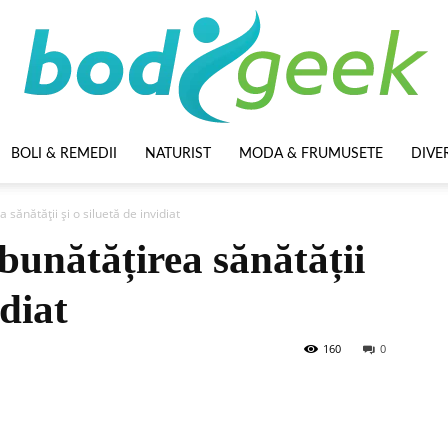
BOLI & REMEDII
NATURIST
MODA & FRUMUSETE
DIVE
BodyGeek
sănătății și o siluetă de invidiat
bunătățirea sănătății
idiat
160
0