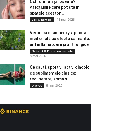
Ochi umflați și roșeață?
Afecțiunile care pot sta în
spatele acestor...
11 mai 2026
Boli & Remedii
Veronica chamaedrys: planta
medicinală cu efecte calmante,
antiinflamatoare și antifungice
Naturist & Plante medicinale
8 mai 2026
Ce caută sportivii activi dincolo
de suplimentele clasice:
recuperare, somn și...
8 mai 2026
Diverse