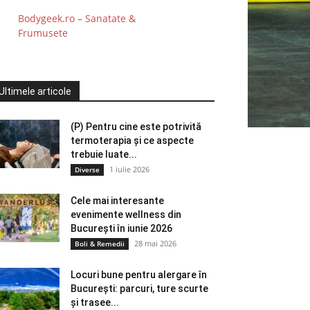
Bodygeek.ro – Sanatate &
Frumusete
Ultimele articole
(P) Pentru cine este potrivită
termoterapia și ce aspecte
trebuie luate...
1 iulie 2026
Diverse
Cele mai interesante
evenimente wellness din
București în iunie 2026
28 mai 2026
Boli & Remedii
Locuri bune pentru alergare în
București: parcuri, ture scurte
și trasee...