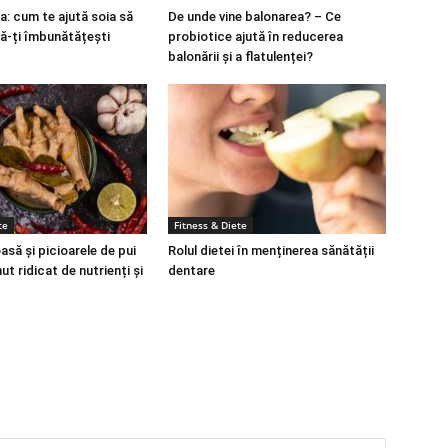
a: cum te ajută soia să
De unde vine balonarea? – Ce
să-ți îmbunătățești
probiotice ajută în reducerea
balonării și a flatulenței?
te
Fitness & Diete
să și picioarele de pui
Rolul dietei în menținerea sănătății
ut ridicat de nutrienți și
dentare