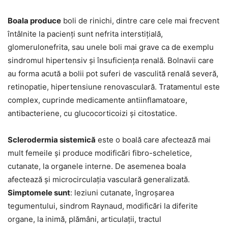
Boala produce
boli de rinichi, dintre care cele mai frecvent
întâlnite la pacienți sunt nefrita interstițială,
glomerulonefrita, sau unele boli mai grave ca de exemplu
sindromul hipertensiv și însuficiența renală. Bolnavii care
au forma acută a bolii pot suferi de vasculită renală severă,
retinopatie, hipertensiune renovasculară. Tratamentul este
complex, cuprinde medicamente antiinflamatoare,
antibacteriene, cu glucocorticoizi și citostatice.
Sclerodermia sistemică
este o boală care afectează mai
mult femeile și produce modificări fibro-scheletice,
cutanate, la organele interne. De asemenea boala
afectează și microcirculația vasculară generalizată.
Simptomele sunt
: leziuni cutanate, îngroșarea
tegumentului, sindrom Raynaud, modificări la diferite
organe, la inimă, plămâni, articulații, tractul