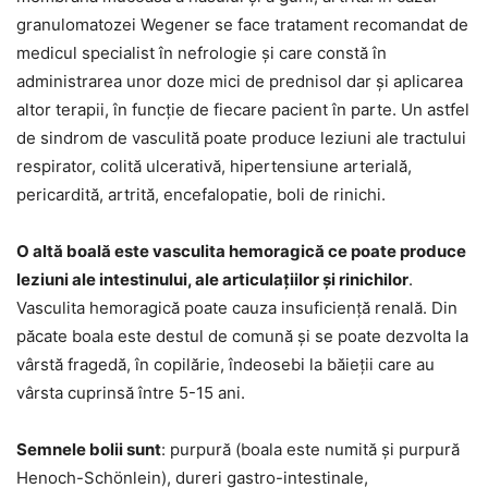
granulomatozei Wegener se face tratament recomandat de
medicul specialist în nefrologie și care constă în
administrarea unor doze mici de prednisol dar și aplicarea
altor terapii, în funcție de fiecare pacient în parte. Un astfel
de sindrom de vasculită poate produce leziuni ale tractului
respirator, colită ulcerativă, hipertensiune arterială,
pericardită, artrită, encefalopatie, boli de rinichi.
O altă boală este vasculita hemoragică ce poate produce
leziuni ale intestinului, ale articulațiilor și rinichilor
.
Vasculita hemoragică poate cauza insuficiență renală. Din
păcate boala este destul de comună și se poate dezvolta la
vârstă fragedă, în copilărie, îndeosebi la băieții care au
vârsta cuprinsă între 5-15 ani.
Semnele bolii sunt
: purpură (boala este numită și purpură
Henoch-Schönlein), dureri gastro-intestinale,