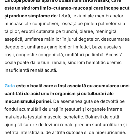
La copii poate să apară o boală numită Kawasaki, care
este un sindrom limfo-cutaneo-mucos și care începe acut
și produce simptome de
: febră, leziuni ale membranelor
mucoase ale conjunctivei, roșeață pe pielea palmelor și a
tălpilor, erupții cutanate pe trunchi, diaree, meningită
aseptică, umflarea mâinilor în jurul degetelor, descuamarea
degetelor, umflarea ganglionilor limfatici, buze uscate și
roșii, congestie congenitală, umflături pe limbă. Această
boală poate da leziuni renale, sindrom hemolitic uremic,
insuficiență renală acută.
Guta
este o boală care a fost asociată cu acumularea unei
cantități de acid uric în organism și cu tulburări ale
mecanismului purinei
. De asemenea guta se dezvoltă pe
fondul acumulării de urați în țesuturi și organele interne,
mai ales la țesutul musculo-scheletic. Bolnavii de gută
ajung să sufere de leziuni renale precum sunt urolitiaza și
nefrita interstițială, de artrită gutoasă și de hiperuricemie.