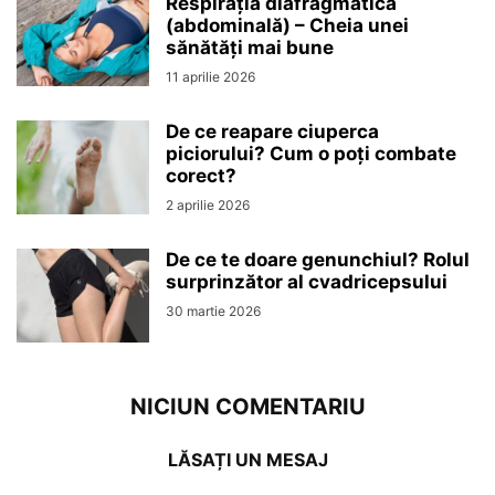
Respirația diafragmatică
(abdominală) – Cheia unei
sănătăți mai bune
11 aprilie 2026
De ce reapare ciuperca
piciorului? Cum o poți combate
corect?
2 aprilie 2026
De ce te doare genunchiul? Rolul
surprinzător al cvadricepsului
30 martie 2026
NICIUN COMENTARIU
LĂSAȚI UN MESAJ