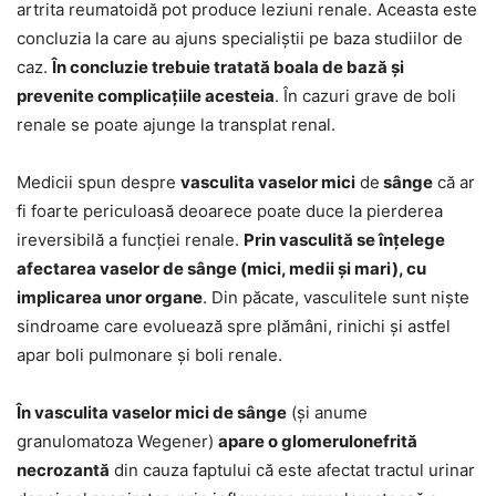
artrita reumatoidă pot produce leziuni renale. Aceasta este
concluzia la care au ajuns specialiștii pe baza studiilor de
caz.
În concluzie trebuie tratată boala de bază și
prevenite complicațiile acesteia
. În cazuri grave de boli
renale se poate ajunge la transplat renal.
Medicii spun despre
vasculita vaselor mici
de
sânge
că ar
fi foarte periculoasă deoarece poate duce la pierderea
ireversibilă a funcției renale.
Prin vasculită se înțelege
afectarea vaselor de sânge (mici, medii și mari), cu
implicarea unor organe
. Din păcate, vasculitele sunt niște
sindroame care evoluează spre plămâni, rinichi și astfel
apar boli pulmonare și boli renale.
În vasculita vaselor mici de sânge
(și anume
granulomatoza Wegener)
apare o glomerulonefrită
necrozantă
din cauza faptului că este afectat tractul urinar