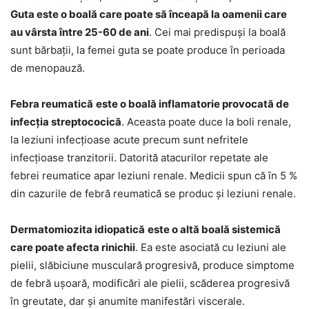
Guta este o boală care poate să înceapă la oamenii care
au vârsta între 25-60 de ani
. Cei mai predispuși la boală
sunt bărbații, la femei guta se poate produce în perioada
de menopauză.
Febra reumatică
este o boală inflamatorie provocată de
infecția streptococică
. Aceasta poate duce la boli renale,
la leziuni infecțioase acute precum sunt nefritele
infecțioase tranzitorii. Datorită atacurilor repetate ale
febrei reumatice apar leziuni renale. Medicii spun că în 5 %
din cazurile de febră reumatică se produc și leziuni renale.
Dermatomiozita idiopatică
este o altă boală sistemică
care poate afecta rinichii
. Ea este asociată cu leziuni ale
pielii, slăbiciune musculară progresivă, produce simptome
de febră ușoară, modificări ale pielii, scăderea progresivă
în greutate, dar și anumite manifestări viscerale.