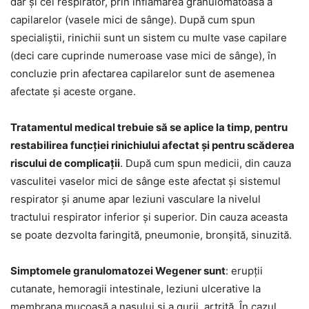
dar și cel respirator, prin inflamarea granulomatoasă a
capilarelor (vasele mici de sânge). După cum spun
specialiștii, rinichii sunt un sistem cu multe vase capilare
(deci care cuprinde numeroase vase mici de sânge), în
concluzie prin afectarea capilarelor sunt de asemenea
afectate și aceste organe.
Tratamentul medical trebuie să se aplice la timp, pentru
restabilirea funcției rinichiului afectat și pentru scăderea
riscului de complicații
. După cum spun medicii, din cauza
vasculitei vaselor mici de sânge este afectat și sistemul
respirator și anume apar leziuni vasculare la nivelul
tractului respirator inferior și superior. Din cauza aceasta
se poate dezvolta faringită, pneumonie, bronșită, sinuzită.
Simptomele granulomatozei Wegener sunt
: erupții
cutanate, hemoragii intestinale, leziuni ulcerative la
membrana mucoasă a nasului și a gurii, artrită. În cazul