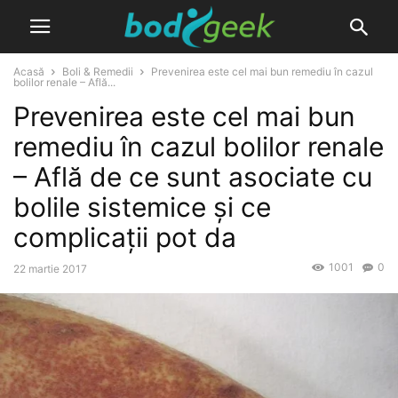
Acasă
Boli & Remedii
Prevenirea este cel mai bun remediu în cazul
bolilor renale – Află...
Prevenirea este cel mai bun
remediu în cazul bolilor renale
– Află de ce sunt asociate cu
bolile sistemice și ce
complicații pot da
1001
0
22 martie 2017