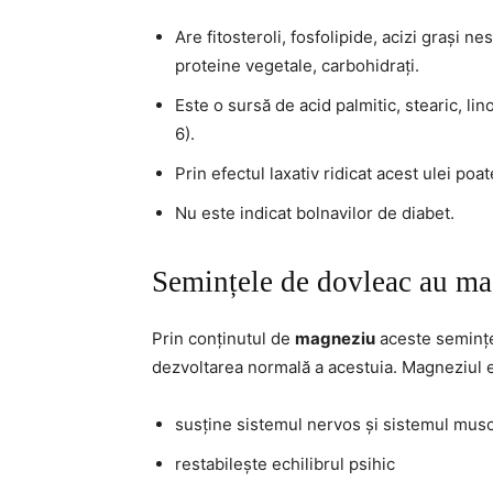
Are fitosteroli, fosfolipide, acizi grași n
proteine vegetale, carbohidrați.
Este o sursă de acid palmitic, stearic, li
6).
Prin efectul laxativ ridicat acest ulei po
Nu este indicat bolnavilor de diabet.
Semințele de dovleac au m
Prin conținutul de
magneziu
aceste semințe
dezvoltarea normală a acestuia. Magneziul e
susține sistemul nervos și sistemul mus
restabilește echilibrul psihic