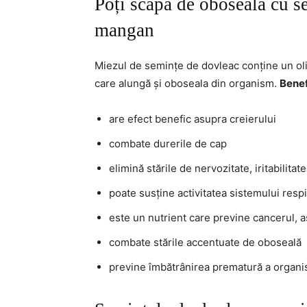
Poți scăpa de oboseală cu s
mangan
Miezul de semințe de dovleac conține un o
care alungă și oboseala din organism.
Benef
are efect benefic asupra creierului
combate durerile de cap
elimină stările de nervozitate, iritabilitate
poate susține activitatea sistemului respi
este un nutrient care previne cancerul, 
combate stările accentuate de oboseală
previne îmbătrânirea prematură a organi