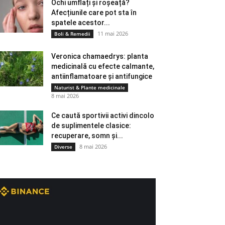
Ochi umflați și roșeață?
Afecțiunile care pot sta în
spatele acestor...
11 mai 2026
Boli & Remedii
Veronica chamaedrys: planta
medicinală cu efecte calmante,
antiinflamatoare și antifungice
Naturist & Plante medicinale
8 mai 2026
Ce caută sportivii activi dincolo
de suplimentele clasice:
recuperare, somn și...
8 mai 2026
Diverse