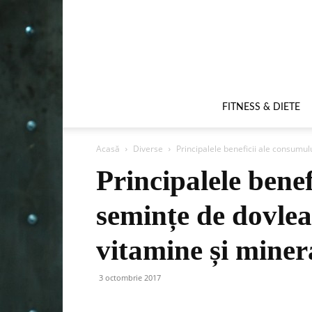
FITNESS & DIETE
Acasă
Diverse
Principalele beneficii ale consumul
Principalele bene
semințe de dovlea
vitamine și miner
3 octombrie 2017