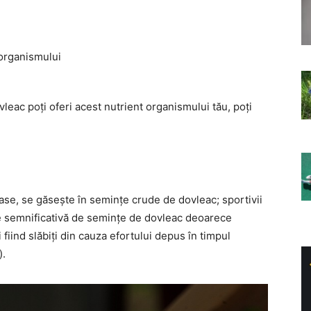
 organismului
eac poți oferi acest nutrient organismului tău, poți
 oase, se găsește în semințe crude de dovleac; sportivii
te semnificativă de semințe de dovleac deoarece
fiind slăbiți din cauza efortului depus în timpul
).