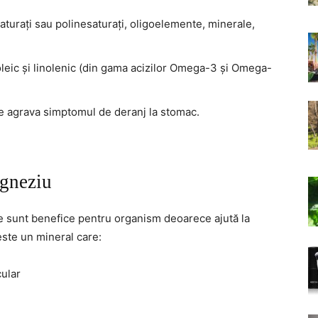
esaturați sau polinesaturați, oligoelemente, minerale,
noleic și linolenic (din gama acizilor Omega-3 și Omega-
ate agrava simptomul de deranj la stomac.
agneziu
 sunt benefice pentru organism deoarece ajută la
ste un mineral care:
cular