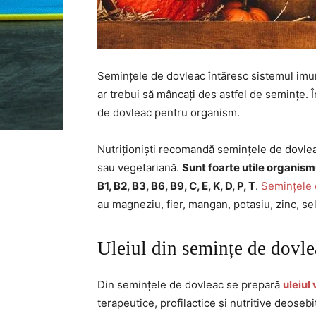
Semințele de dovleac întăresc sistemul imun
ar trebui să mâncați des astfel de semințe. Î
de dovleac pentru organism.
Nutriționiști recomandă semințele de dovleac
sau vegetariană.
Sunt foarte utile organism
B1, B2, B3, B6, B9, C, E, K, D, P, T
.
Semințele 
au magneziu, fier, mangan, potasiu, zinc, sele
Uleiul din semințe de dovle
Din semințele de dovleac se prepară
uleiul
terapeutice, profilactice și nutritive deosebi