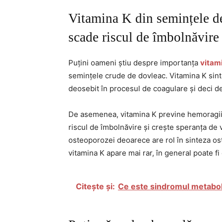
Vitamina K din semințele de
scade riscul de îmbolnăvire
Puțini oameni știu despre importanța
vitam
semințele crude de dovleac. Vitamina K sinte
deosebit în procesul de coagulare și deci de
De asemenea, vitamina K previne hemoragiile
riscul de îmbolnăvire și crește speranța de 
osteoporozei deoarece are rol în sinteza ost
vitamina K apare mai rar, în general poate fi
Citește și:
Ce este sindromul metabol