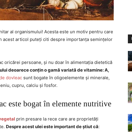
itar al organismului! Acesta este un motiv pentru care
n acest articol puteți citi despre importanța semințelor
 oricărei persoane, și nu doar în alimentația dietetică
ului deoarece conțin o gamă variată de vitamine: A,
de dovleac
sunt bogate în oligoelemente și minerale,
niu, cupru, calciu și fosfor.
ac este bogat în elemente nutritive
 vegetal
prin presare la rece care are proprietăți
te.
Despre acest ulei este important de știut că
: