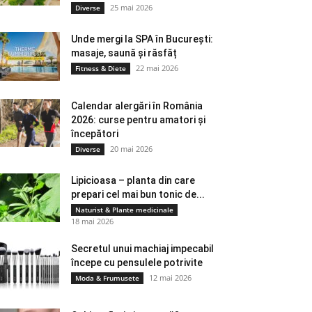
25 mai 2026
Diverse
Unde mergi la SPA în București:
masaje, saună și răsfăț
22 mai 2026
Fitness & Diete
Calendar alergări în România
2026: curse pentru amatori și
începători
20 mai 2026
Diverse
Lipicioasa – planta din care
prepari cel mai bun tonic de...
Naturist & Plante medicinale
18 mai 2026
Secretul unui machiaj impecabil
începe cu pensulele potrivite
12 mai 2026
Moda & Frumusete