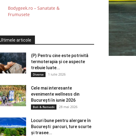
Bodygeek.ro – Sanatate &
Frumusete
Ultimele articole
(P) Pentru cine este potrivită
termoterapia și ce aspecte
trebuie luate...
1 iulie 2026
Diverse
Cele mai interesante
evenimente wellness din
București în iunie 2026
28 mai 2026
Boli & Remedii
Locuri bune pentru alergare în
București: parcuri, ture scurte
și trasee...