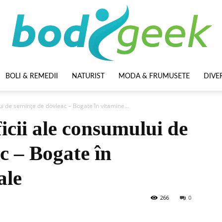
BOLI & REMEDII
NATURIST
MODA & FRUMUSETE
DIVE
BodyGeek
ui de semințe de dovleac – Bogate în vitamine...
ficii ale consumului de
c – Bogate în
ale
266
0