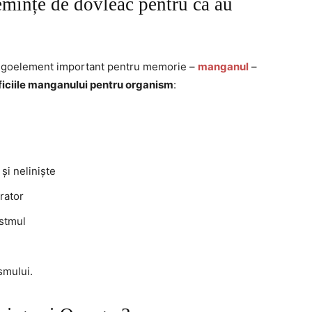
emințe de dovleac pentru că au
ligoelement important pentru memorie –
manganul
–
iciile manganului pentru organism
:
 și neliniște
rator
astmul
smului.