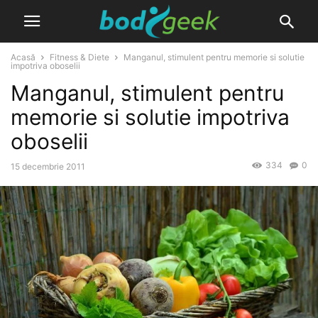
Acasă
Fitness & Diete
Manganul, stimulent pentru memorie si solutie
impotriva oboselii
Manganul, stimulent pentru
memorie si solutie impotriva
oboselii
334
0
15 decembrie 2011