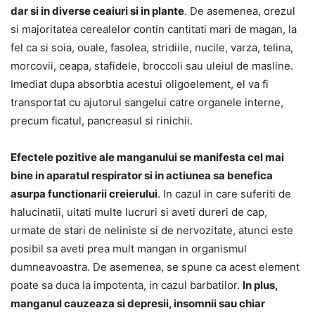
dar si in diverse ceaiuri si in plante
. De asemenea, orezul
si majoritatea cerealelor contin cantitati mari de magan, la
fel ca si soia, ouale, fasolea, stridiile, nucile, varza, telina,
morcovii, ceapa, stafidele, broccoli sau uleiul de masline.
Imediat dupa absorbtia acestui oligoelement, el va fi
transportat cu ajutorul sangelui catre organele interne,
precum ficatul, pancreasul si rinichii.
Efectele pozitive ale manganului se manifesta cel mai
bine in aparatul respirator si in actiunea sa benefica
asurpa functionarii creierului
. In cazul in care suferiti de
halucinatii, uitati multe lucruri si aveti dureri de cap,
urmate de stari de neliniste si de nervozitate, atunci este
posibil sa aveti prea mult mangan in organismul
dumneavoastra. De asemenea, se spune ca acest element
poate sa duca la impotenta, in cazul barbatilor.
In plus,
manganul cauzeaza si depresii, insomnii sau chiar