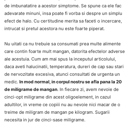
de imbunatatire a acestor simptome. Se spune ca ele fac
adevarate minuni, insa poate fi vorba si despre un simplu
efect de halo. Cu certitudine merita sa faceti o incercare,
intrucat si pretul acestora nu este foarte piperat.
Nu uitati ca nu trebuie sa consumati prea multe alimente
care contin foarte mult mangan, datorita efectelor adverse
ale acestuia. Cum am mai spus la inceputul articolului,
daca aveti halucinatii, temperatura, dureri de cap sau stari
de nervozitate excesiva, atunci consultati de urgenta un
medic.
In mod normal, in corpul nostru se afla pana la 20
de miligrame de mangan
. In fiecare zi, avem nevoie de
cinci-opt miligrame din acest oligoelement, in cazul
adultilor, in vreme ce copiii nu au nevoie nici macar de o
treime de miligram de mangan pe kilogram. Sugarii
necesita in jur de cinci-sase miligrame.