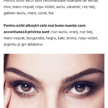
Pentru ochii verzi sunt recomandate nuanțele de verde,
mov, maro-roșcat, roșu-violet, auriu, caramel, roz-bej,
galben-auriu, maro, corai, lila.
Pentru ochii albaștri cele mai bune nuanțe care
accentuează privirea sunt
: roz-auriu, oranj, roz-bej,
maro-roșcat, burgundia, negru, kaki, bronz, roșu-violet,
argintiu și gri-albăstrui.