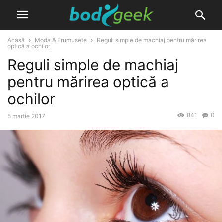
Acasă
Moda & Frumusete
Reguli simple de machiaj pentru mărirea
optică a ochilor
Reguli simple de machiaj
pentru mărirea optică a
ochilor
841
0
5 martie 2017