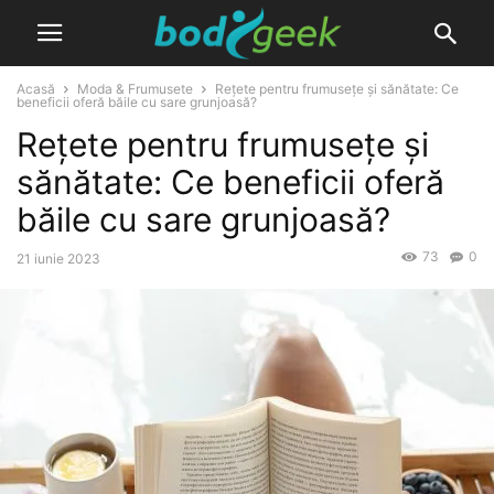
Acasă
Moda & Frumusete
Rețete pentru frumusețe și sănătate: Ce
beneficii oferă băile cu sare grunjoasă?
Rețete pentru frumusețe și
sănătate: Ce beneficii oferă
băile cu sare grunjoasă?
73
0
21 iunie 2023