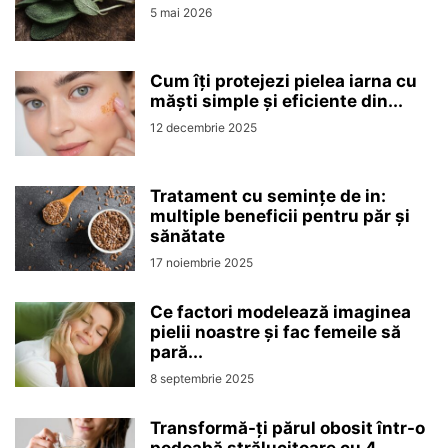
5 mai 2026
Cum îți protejezi pielea iarna cu
măști simple și eficiente din...
12 decembrie 2025
Tratament cu semințe de in:
multiple beneficii pentru păr și
sănătate
17 noiembrie 2025
Ce factori modelează imaginea
pielii noastre și fac femeile să
pară...
8 septembrie 2025
Transformă-ți părul obosit într-o