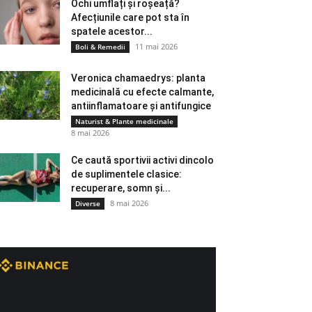
Ochi umflați și roșeață?
Afecțiunile care pot sta în
spatele acestor...
11 mai 2026
Boli & Remedii
Veronica chamaedrys: planta
medicinală cu efecte calmante,
antiinflamatoare și antifungice
Naturist & Plante medicinale
8 mai 2026
Ce caută sportivii activi dincolo
de suplimentele clasice:
recuperare, somn și...
8 mai 2026
Diverse