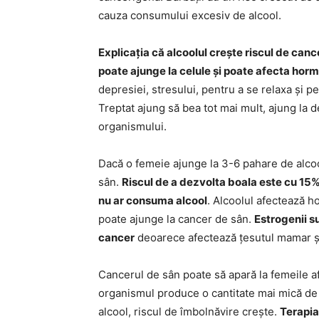
cauza consumului excesiv de alcool.
Explicația că alcoolul crește riscul de can
poate ajunge la celule și poate afecta hor
depresiei, stresului, pentru a se relaxa și p
Treptat ajung să bea tot mai mult, ajung la
organismului.
Dacă o femeie ajunge la 3-6 pahare de alco
sân.
Riscul de a dezvolta boala este cu 15% 
nu ar consuma alcool
. Alcoolul afectează h
poate ajunge la cancer de sân.
Estrogenii s
cancer
deoarece afectează țesutul mamar și 
Cancerul de sân poate să apară la femeile 
organismul produce o cantitate mai mică de
alcool, riscul de îmbolnăvire crește.
Terapia