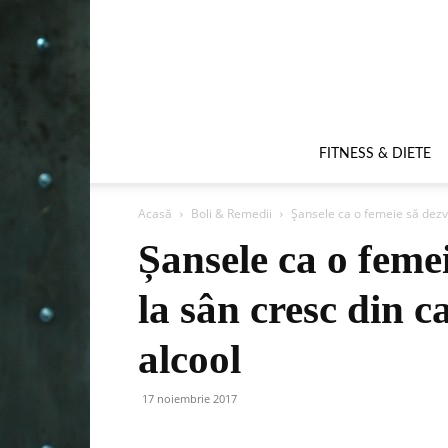
FITNESS & DIETE
Acasă
Boli & Remedii
Șansele ca o femeie să dezvo
Șansele ca o feme
la sân cresc din 
alcool
17 noiembrie 2017