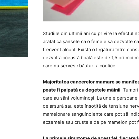
Studiile din ultimii ani cu privire la efectul
arătat că șansele ca o femeie să dezvolte c
frecvent alcool. Există o legătură între cons
dezvolta această boală este de 1,5 ori mai 
care nu servesc băuturi alcoolice.
Majoritatea cancerelor mamare se manifestă
poate fi palpată cu degetele mâinii
. Tumori
care au sâni voluminoși. La unele persoane 
de arsură sau este însoțită de tensiune nervo
mamelonare sanguinolente care pot să indi
eczemele sau crustele de pe mamelon pot fi 
La primele simptome de acest fel, fiecare 