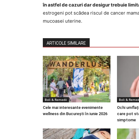
în astfel de cazuri dar desigur trebuie limi
estrogeni pot scădea riscul de cancer mamar 
mucoasei uterine.
ARTICOLE SIMILARE
Boli & Remedii
Boli & Remed
Cele mai interesante evenimente
Ochi umflați
wellness din București în iunie 2026
care pot st
simptome