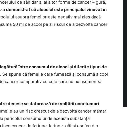
ancerului de sân dar și al altor forme de cancer – gură,
-a demonstrat că alcoolul este principalul vinovat în
lcoolului asupra femeilor este negativ mai ales dacă
sumă 50 ml de acool pe zi riscul de a dezvolta cancer
 legătură între consumul de alcool și diferite tipuri de
. Se spune că femeile care fumează și consumă alcool
i de cancer comparativ cu cele care nu au asemenea
ntre decese se datorează dezvoltării unor tumori
Femeile au un risc crescut de a dezvolta cancer mamar
 la pericolul consumului de această substanță
 face cancer de faringe, laringe, gât și esofag din