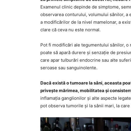
Examenul clinic depinde de simptome, semne
observarea conturului, volumului sânilor, a ed
a modificărilor de la nivel mamelonar, a exis
clare că ceva nu este normal.
Pot fi modificări ale tegumentului sânilor, o 
poate să apară durere și senzație de presiun
care apar tulburări endocrine sau alte sufer
seroase sau sanguinolente.
Dacă există o tumoare la sâni, aceasta poate
privește mărimea, mobilitatea și consisten
inflamația ganglionilor și alte aspecte lega
pot observa tumorile și la sânii mari, la care