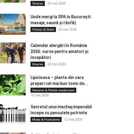
25 mai 2026
Diverse
Unde mergi la SPA în București:
masaje, saună și răsfăț
22 mai 2026
Fitness & Diete
Calendar alergări în România
2026: curse pentru amatori și
începători
20 mai 2026
Diverse
Lipicioasa – planta din care
prepari cel mai bun tonic de...
Naturist & Plante medicinale
18 mai 2026
Secretul unui machiaj impecabil
începe cu pensulele potrivite
12 mai 2026
Moda & Frumusete