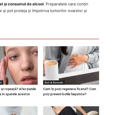
tat și consumul de alcool
. Preparatele care conțin
și pot proteja și împotriva tumorilor ovarelor și
ii
Boli & Remedii
 și roșeață? Afecțiunile
Cum îți poți regenera ficatul? Cum
a în spatele acestor
poți preveni bolile hepatice?