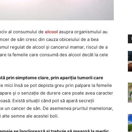
 nociv al consumului de
alcool
asupra organismului au
ancer de sân cresc din cauza obiceiului de a bea
umul regulat de alcool și cancerul mamar, riscul de a
mare la femeile care consumă des alcool decât la cele
 prin simptome clare, prin apariția tumorii care
le mici însă se pot depista greu prin palpare la femeile
apare și o senzație de durere care poate avea caracter
asă. Există situații când pot să apară secreții
ce un cancer de sân. De asemenea pruritul mamelonar,
alte semne ale acestei boli.
femeie se îngrijorează și trebuie să meargă la medic
.