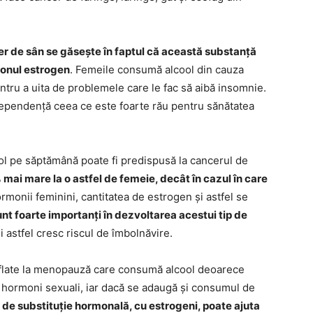
cer de sân se găsește în faptul că această substanță
monul estrogen
. Femeile consumă alcool din cauza
entru a uita de problemele care le fac să aibă insomnie.
 dependență ceea ce este foarte rău pentru sănătatea
ol pe săptămână poate fi predispusă la cancerul de
mai mare la o astfel de femeie, decât în cazul în care
ormonii feminini, cantitatea de estrogen și astfel se
unt foarte importanți în dezvoltarea acestui tip de
astfel cresc riscul de îmbolnăvire.
aflate la menopauză care consumă alcool deoarece
 hormoni sexuali, iar dacă se adaugă și consumul de
 de substituție hormonală, cu estrogeni, poate ajuta