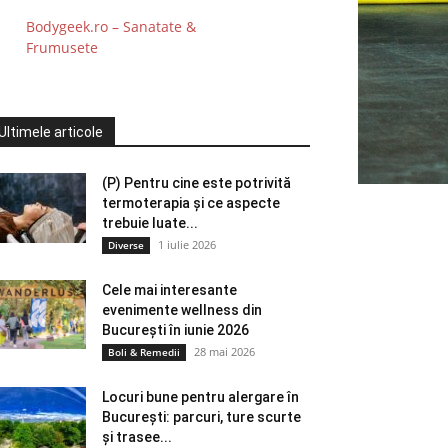
Bodygeek.ro – Sanatate &
Frumusete
Ultimele articole
(P) Pentru cine este potrivită
termoterapia și ce aspecte
trebuie luate...
1 iulie 2026
Diverse
Cele mai interesante
evenimente wellness din
București în iunie 2026
28 mai 2026
Boli & Remedii
Locuri bune pentru alergare în
București: parcuri, ture scurte
și trasee...