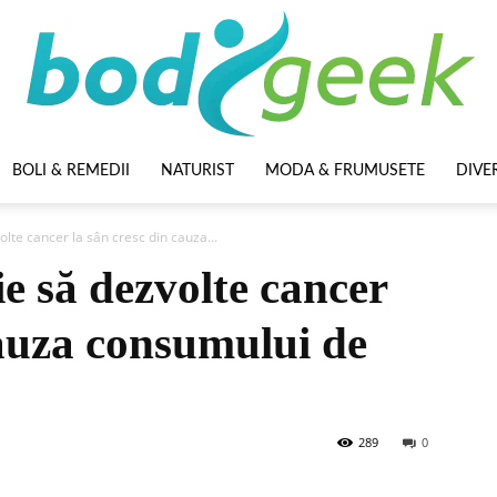
BOLI & REMEDII
NATURIST
MODA & FRUMUSETE
DIVE
BodyGeek
lte cancer la sân cresc din cauza...
ie să dezvolte cancer
cauza consumului de
289
0