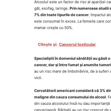
Alcoolul este un factor de risc al apariției c
gât, esofag, laringe.
Prin numeroase studii s
7% din toate tipurile de cancer
. Impactul a
este consumat în exces. La femeile care con
mamar crește cu 50%.
Citește și:
Cancerul testicular
Specialiștii în domeniul sănătății au găsit o
cancer, dar și între fumat și anumite tumori
au un risc mare de îmbolnăvire, de a sufer
vicii.
Cercetătorii americani consideră că 3% di
maligne din cauza consumului de alcool
. 
din cauza alcoolului însă nu dau importanță
cancerigenă. Bărbații au un risc crescut de a