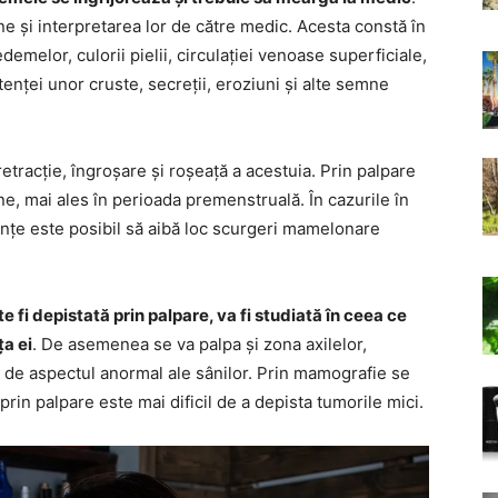
 și interpretarea lor de către medic. Acesta constă în
emelor, culorii pielii, circulației venoase superficiale,
tenței unor cruste, secreții, eroziuni și alte semne
retracție, îngroșare și roșeață a acestuia. Prin palpare
e, mai ales în perioada premenstruală. În cazurile în
ințe este posibil să aibă loc scurgeri mamelonare
 fi depistată prin palpare, va fi studiată în ceea ce
ța ei
. De asemenea se va palpa și zona axilelor,
te de aspectul anormal ale sânilor. Prin mamografie se
 prin palpare este mai dificil de a depista tumorile mici.