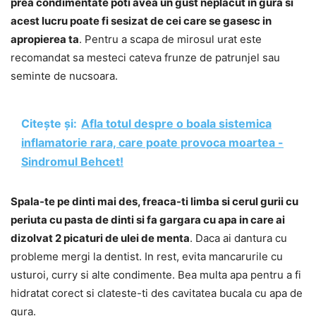
prea condimentate poti avea un gust neplacut in gura si
acest lucru poate fi sesizat de cei care se gasesc in
apropierea ta
. Pentru a scapa de mirosul urat este
recomandat sa mesteci cateva frunze de patrunjel sau
seminte de nucsoara.
Citește și:
Afla totul despre o boala sistemica
inflamatorie rara, care poate provoca moartea -
Sindromul Behcet!
Spala-te pe dinti mai des, freaca-ti limba si cerul gurii cu
periuta cu pasta de dinti si fa gargara cu apa in care ai
dizolvat 2 picaturi de ulei de menta
. Daca ai dantura cu
probleme mergi la dentist. In rest, evita mancarurile cu
usturoi, curry si alte condimente. Bea multa apa pentru a fi
hidratat corect si clateste-ti des cavitatea bucala cu apa de
gura.