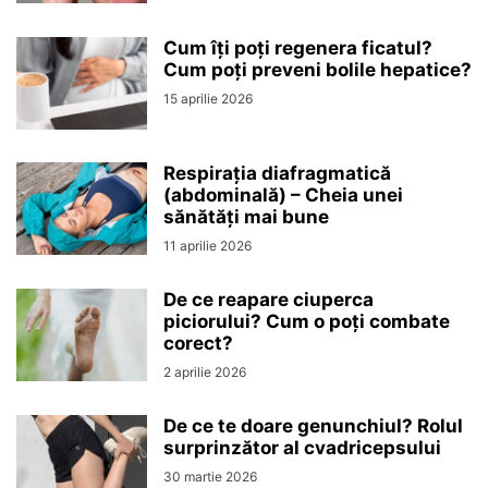
Cum îți poți regenera ficatul?
Cum poți preveni bolile hepatice?
15 aprilie 2026
Respirația diafragmatică
(abdominală) – Cheia unei
sănătăți mai bune
11 aprilie 2026
De ce reapare ciuperca
piciorului? Cum o poți combate
corect?
2 aprilie 2026
De ce te doare genunchiul? Rolul
surprinzător al cvadricepsului
30 martie 2026