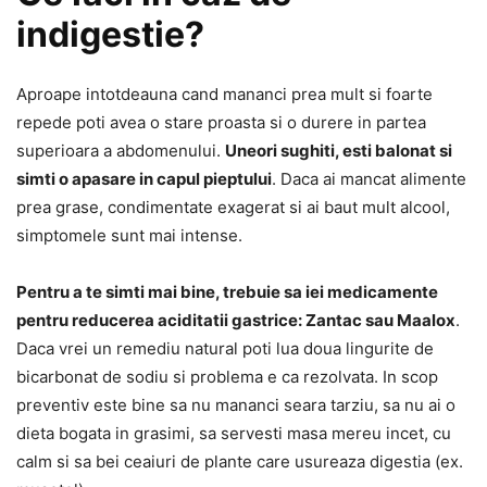
indigestie?
Aproape intotdeauna cand mananci prea mult si foarte
repede poti avea o stare proasta si o durere in partea
superioara a abdomenului.
Uneori sughiti, esti balonat si
simti o apasare in capul pieptului
. Daca ai mancat alimente
prea grase, condimentate exagerat si ai baut mult alcool,
simptomele sunt mai intense.
Pentru a te simti mai bine, trebuie sa iei medicamente
pentru reducerea aciditatii gastrice: Zantac sau Maalox
.
Daca vrei un remediu natural poti lua doua lingurite de
bicarbonat de sodiu si problema e ca rezolvata. In scop
preventiv este bine sa nu mananci seara tarziu, sa nu ai o
dieta bogata in grasimi, sa servesti masa mereu incet, cu
calm si sa bei ceaiuri de plante care usureaza digestia (ex.