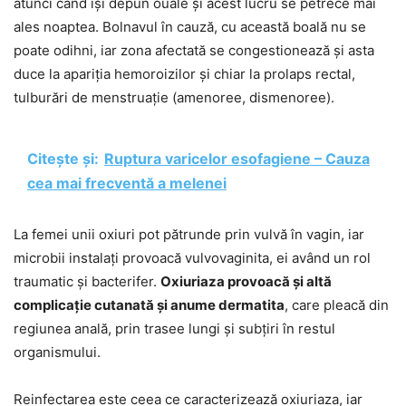
atunci când își depun ouăle și acest lucru se petrece mai
ales noaptea. Bolnavul în cauză, cu această boală nu se
poate odihni, iar zona afectată se congestionează și asta
duce la apariția hemoroizilor și chiar la prolaps rectal,
tulburări de menstruație (amenoree, dismenoree).
Citește și:
Ruptura varicelor esofagiene – Cauza
cea mai frecventă a melenei
La femei unii oxiuri pot pătrunde prin vulvă în vagin, iar
microbii instalați provoacă vulvovaginita, ei având un rol
traumatic și bacterifer.
Oxiuriaza provoacă și altă
complicație cutanată și anume dermatita
, care pleacă din
regiunea anală, prin trasee lungi și subțiri în restul
organismului.
Reinfectarea este ceea ce caracterizează oxiuriaza, iar