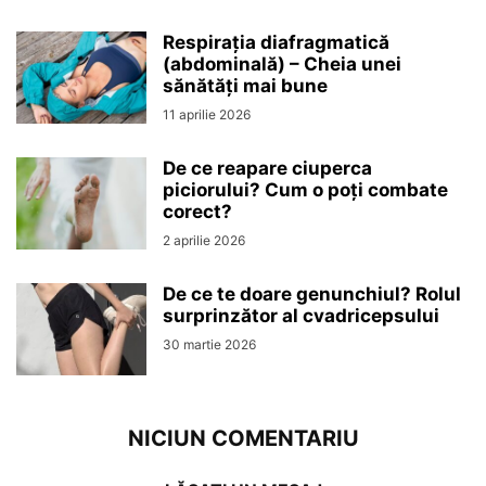
Respirația diafragmatică
(abdominală) – Cheia unei
sănătăți mai bune
11 aprilie 2026
De ce reapare ciuperca
piciorului? Cum o poți combate
corect?
2 aprilie 2026
De ce te doare genunchiul? Rolul
surprinzător al cvadricepsului
30 martie 2026
NICIUN COMENTARIU