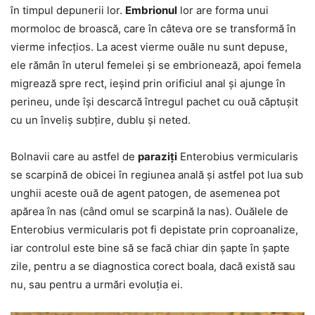
în timpul depunerii lor.
Embrionul
lor are forma unui
mormoloc de broască, care în câteva ore se transformă în
vierme infecțios. La acest vierme ouăle nu sunt depuse,
ele rămân în uterul femelei și se embrionează, apoi femela
migrează spre rect, ieșind prin orificiul anal și ajunge în
perineu, unde își descarcă întregul pachet cu ouă căptușit
cu un înveliș subțire, dublu și neted.
Bolnavii care au astfel de
paraziți
Enterobius vermicularis
se scarpină de obicei în regiunea anală și astfel pot lua sub
unghii aceste ouă de agent patogen, de asemenea pot
apărea în nas (când omul se scarpină la nas). Ouălele de
Enterobius vermicularis pot fi depistate prin coproanalize,
iar controlul este bine să se facă chiar din șapte în șapte
zile, pentru a se diagnostica corect boala, dacă există sau
nu, sau pentru a urmări evoluția ei.