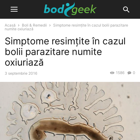
Acasă
Boli & Remedii
Simptome resimțite în cazul bolii parazitare
numite oxiuriază
Simptome resimțite în cazul
bolii parazitare numite
oxiuriază
1586
0
3 septembrie 2016