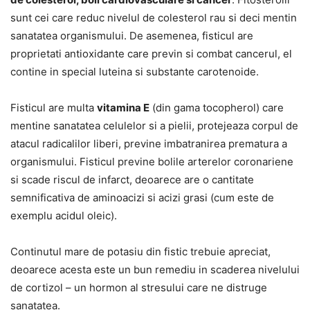
sunt cei care reduc nivelul de colesterol rau si deci mentin
sanatatea organismului. De asemenea, fisticul are
proprietati antioxidante care previn si combat cancerul, el
contine in special luteina si substante carotenoide.
Fisticul are multa
vitamina E
(din gama tocopherol) care
mentine sanatatea celulelor si a pielii, protejeaza corpul de
atacul radicalilor liberi, previne imbatranirea prematura a
organismului. Fisticul previne bolile arterelor coronariene
si scade riscul de infarct, deoarece are o cantitate
semnificativa de aminoacizi si acizi grasi (cum este de
exemplu acidul oleic).
Continutul mare de potasiu din fistic trebuie apreciat,
deoarece acesta este un bun remediu in scaderea nivelului
de cortizol – un hormon al stresului care ne distruge
sanatatea.