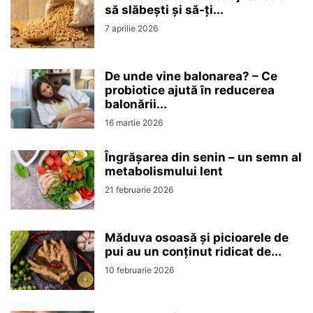
să slăbești și să-ți...
7 aprilie 2026
De unde vine balonarea? – Ce
probiotice ajută în reducerea
balonării...
16 martie 2026
Îngrășarea din senin – un semn al
metabolismului lent
21 februarie 2026
Măduva osoasă și picioarele de
pui au un conținut ridicat de...
10 februarie 2026