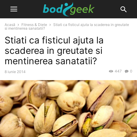
Acasă
Fitness & Diete
Stiati ca fisticul ajuta la scaderea in greutate
si mentinerea sanatatii?
Stiati ca fisticul ajuta la
scaderea in greutate si
mentinerea sanatatii?
447
0
8 iunie 2014