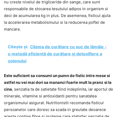
nu creste nivelul de trigliceride din sange, care sunt
responsabile de stocarea tesutului adipos in organism si
deci de acumularea kg in plus. De asemenea, fisticul ajuta
la accelerarea metabolismului si la reducerea poftei de
mancare.
Citește și:
Clisma de curățare cu suc de lămâie -
o metodă eficientă de curățare și detoxifiere a
colonului
Este suficient sa consumi un pumn de fistic intre mese si
astfel nu vei mai dori sa mananci foarte mult la pranz si la
cina
, senzatia ta de satietate fiind indeplinita, iar aportul de
minerale, vitamine si antioxidanti pentru sanatatea
organismului asigurat. Nutritionistii recomanda fisticul
persoanelor care doresc sa scada in greutate deoarece
acesta contine fibre si proteine care statisfac senzatia de