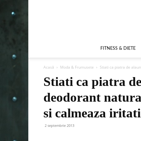
FITNESS & DIETE
Acasă
Moda & Frumusete
Stiati ca piatra de alau
Stiati ca piatra d
deodorant natural
si calmeaza iritatii
2 septembrie 2013