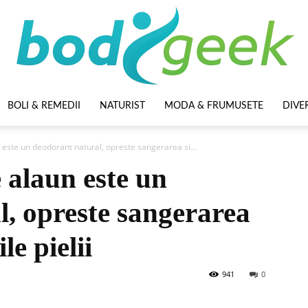
BOLI & REMEDII
NATURIST
MODA & FRUMUSETE
DIVE
BodyGeek
n este un deodorant natural, opreste sangerarea si...
e alaun este un
, opreste sangerarea
le pielii
941
0