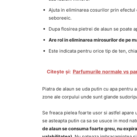
Ajuta in eliminarea cosurilor prin efectul
seboreeic.
Dupa flosirea pietrei de alaun se poate ap
Are rol in eliminarea mirosurilor de pe 
Este indicata pentru orice tip de ten, chi
Citește și:
Parfumurile normale vs pa
Piatra de alaun se uda putin cu apa pentru a 
zone ale corpului unde sunt glande sudoripare
Se freaca pielea foarte usor si astfel apare u
se asteapta putin ca sa se usuce in mod natu
de alaun se consuma foarte greu, nu expira, 
valabilitatea)
. Nu pateaza imbracamintea si p