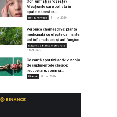
Ochi umflați și roșeață?
Afecțiunile care pot sta în
spatele acestor...
11 mai 2026
Boli & Remedii
Veronica chamaedrys: planta
medicinală cu efecte calmante,
antiinflamatoare și antifungice
Naturist & Plante medicinale
8 mai 2026
Ce caută sportivii activi dincolo
de suplimentele clasice:
recuperare, somn și...
8 mai 2026
Diverse