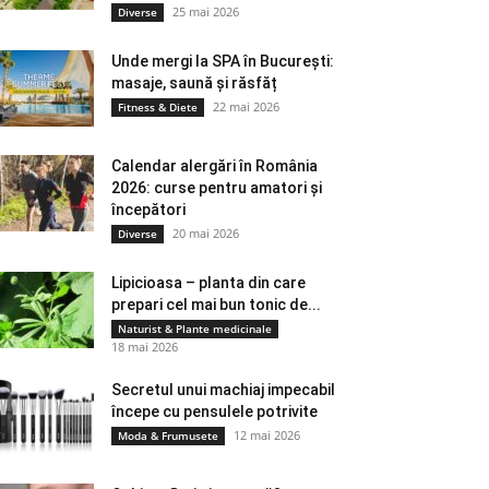
25 mai 2026
Diverse
Unde mergi la SPA în București:
masaje, saună și răsfăț
22 mai 2026
Fitness & Diete
Calendar alergări în România
2026: curse pentru amatori și
începători
20 mai 2026
Diverse
Lipicioasa – planta din care
prepari cel mai bun tonic de...
Naturist & Plante medicinale
18 mai 2026
Secretul unui machiaj impecabil
începe cu pensulele potrivite
12 mai 2026
Moda & Frumusete