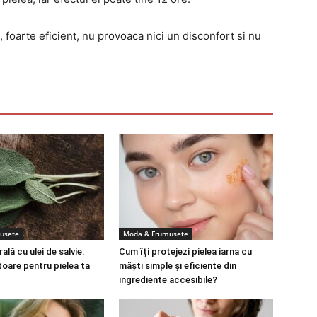
 foarte eficient, nu provoaca nici un disconfort si nu
usete
Moda & Frumusete
lă cu ulei de salvie:
Cum îți protejezi pielea iarna cu
toare pentru pielea ta
măști simple și eficiente din
ingrediente accesibile?