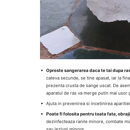
Opreste sangerarea daca te tai dupa ras
cateva secunde, se tine apasat, iar la fina
prezenta crusta de sange uscat. De aseme
aparatul de ras va merge putin mai usor p
Ajuta in prevenirea si incetinirea aparitiei
Poate fi folosita pentru toata fata, obraji
dezinfecteaza ranile minore, combate man
sau leziuni minore.