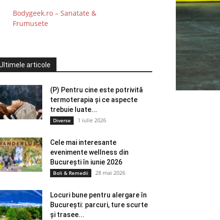
Bodygeek.ro – Sanatate &
Frumusete
Ultimele articole
(P) Pentru cine este potrivită
termoterapia și ce aspecte
trebuie luate...
1 iulie 2026
Diverse
Cele mai interesante
evenimente wellness din
București în iunie 2026
28 mai 2026
Boli & Remedii
Locuri bune pentru alergare în
București: parcuri, ture scurte
și trasee...