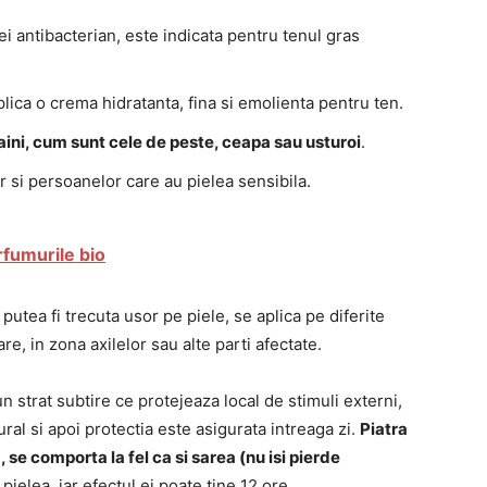
 ei antibacterian, este indicata pentru tenul gras
lica o crema hidratanta, fina si emolienta pentru ten.
maini, cum sunt cele de peste, ceapa sau usturoi
.
ar si persoanelor care au pielea sensibila.
rfumurile bio
putea fi trecuta usor pe piele, se aplica pe diferite
, in zona axilelor sau alte parti afectate.
n strat subtire ce protejeaza local de stimuli externi,
ral si apoi protectia este asigurata intreaga zi.
Piatra
se comporta la fel ca si sarea (nu isi pierde
ielea, iar efectul ei poate tine 12 ore.