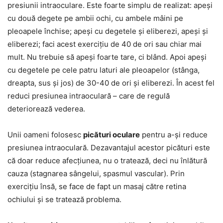
presiunii intraoculare. Este foarte simplu de realizat: apeși
cu două degete pe ambii ochi, cu ambele mâini pe
pleoapele închise; apeși cu degetele și eliberezi, apeși și
eliberezi; faci acest exercițiu de 40 de ori sau chiar mai
mult. Nu trebuie să apeși foarte tare, ci blând. Apoi apeși
cu degetele pe cele patru laturi ale pleoapelor (stânga,
dreapta, sus și jos) de 30-40 de ori și eliberezi. În acest fel
reduci presiunea intraoculară – care de regulă
deteriorează vederea.
Unii oameni folosesc
picături oculare
pentru a-și reduce
presiunea intraoculară. Dezavantajul acestor picături este
că doar reduce afecțiunea, nu o tratează, deci nu înlătură
cauza (stagnarea sângelui, spasmul vascular). Prin
exercițiu însă, se face de fapt un masaj către retina
ochiului și se tratează problema.