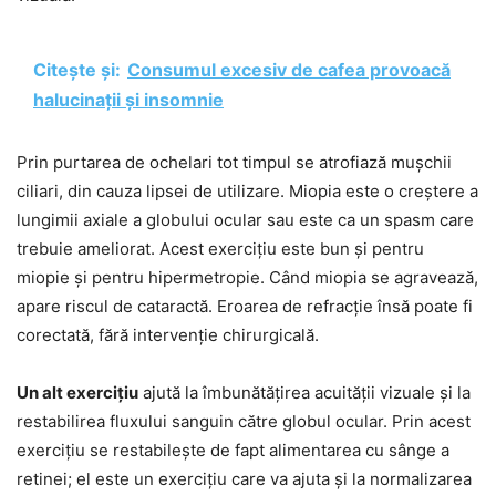
Citește și:
Consumul excesiv de cafea provoacă
halucinații și insomnie
Prin purtarea de ochelari tot timpul se atrofiază mușchii
ciliari, din cauza lipsei de utilizare. Miopia este o creștere a
lungimii axiale a globului ocular sau este ca un spasm care
trebuie ameliorat. Acest exercițiu este bun și pentru
miopie și pentru hipermetropie. Când miopia se agravează,
apare riscul de cataractă. Eroarea de refracție însă poate fi
corectată, fără intervenție chirurgicală.
Un alt exercițiu
ajută la îmbunătățirea acuității vizuale și la
restabilirea fluxului sanguin către globul ocular. Prin acest
exercițiu se restabilește de fapt alimentarea cu sânge a
retinei; el este un exercițiu care va ajuta și la normalizarea