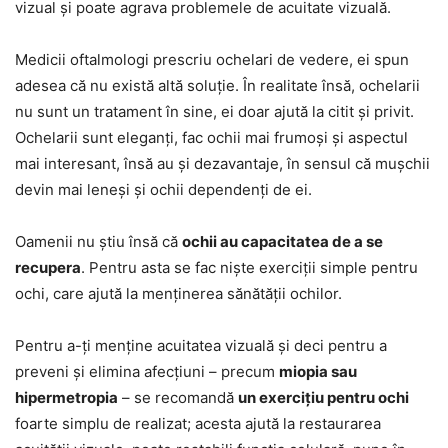
vizual și poate agrava problemele de acuitate vizuală.
Medicii oftalmologi prescriu ochelari de vedere, ei spun
adesea că nu există altă soluție. În realitate însă, ochelarii
nu sunt un tratament în sine, ei doar ajută la citit și privit.
Ochelarii sunt eleganți, fac ochii mai frumoși și aspectul
mai interesant, însă au și dezavantaje, în sensul că mușchii
devin mai leneși și ochii dependenți de ei.
Oamenii nu știu însă că
ochii au capacitatea de a se
recupera
. Pentru asta se fac niște exerciții simple pentru
ochi, care ajută la menținerea sănătății ochilor.
Pentru a-ți menține acuitatea vizuală și deci pentru a
preveni și elimina afecțiuni – precum
miopia sau
hipermetropia
– se recomandă
un exercițiu pentru ochi
foarte simplu de realizat; acesta ajută la restaurarea