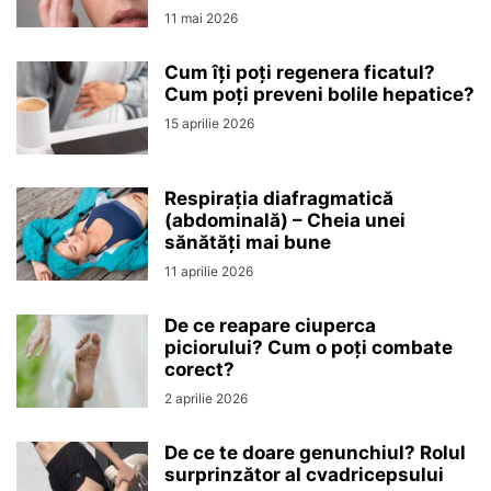
11 mai 2026
Cum îți poți regenera ficatul?
Cum poți preveni bolile hepatice?
15 aprilie 2026
Respirația diafragmatică
(abdominală) – Cheia unei
sănătăți mai bune
11 aprilie 2026
De ce reapare ciuperca
piciorului? Cum o poți combate
corect?
2 aprilie 2026
De ce te doare genunchiul? Rolul
surprinzător al cvadricepsului