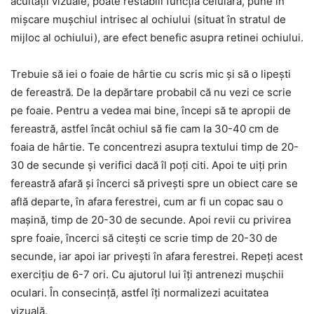
acuității vizuale, poate restabili funcția celulară, pune în
mișcare mușchiul intrisec al ochiului (situat în stratul de
mijloc al ochiului), are efect benefic asupra retinei ochiului.
Trebuie să iei o foaie de hârtie cu scris mic și să o lipești
de fereastră. De la depărtare probabil că nu vezi ce scrie
pe foaie. Pentru a vedea mai bine, începi să te apropii de
fereastră, astfel încât ochiul să fie cam la 30-40 cm de
foaia de hârtie. Te concentrezi asupra textului timp de 20-
30 de secunde și verifici dacă îl poți citi. Apoi te uiți prin
fereastră afară și încerci să privești spre un obiect care se
află departe, în afara ferestrei, cum ar fi un copac sau o
mașină, timp de 20-30 de secunde. Apoi revii cu privirea
spre foaie, încerci să citești ce scrie timp de 20-30 de
secunde, iar apoi iar privești în afara ferestrei. Repeți acest
exercițiu de 6-7 ori. Cu ajutorul lui îți antrenezi mușchii
oculari. În consecință, astfel îți normalizezi acuitatea
vizuală.