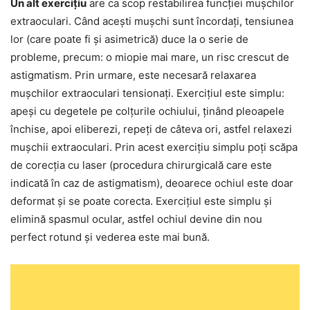
Un alt exercițiu
are ca scop restabilirea funcției mușchilor
extraoculari. Când acești mușchi sunt încordați, tensiunea
lor (care poate fi și asimetrică) duce la o serie de
probleme, precum: o miopie mai mare, un risc crescut de
astigmatism. Prin urmare, este necesară relaxarea
mușchilor extraoculari tensionați. Exercițiul este simplu:
apeși cu degetele pe colțurile ochiului, ținând pleoapele
închise, apoi eliberezi, repeți de câteva ori, astfel relaxezi
mușchii extraoculari. Prin acest exercițiu simplu poți scăpa
de corecția cu laser (procedura chirurgicală care este
indicată în caz de astigmatism), deoarece ochiul este doar
deformat și se poate corecta. Exercițiul este simplu și
elimină spasmul ocular, astfel ochiul devine din nou
perfect rotund și vederea este mai bună.