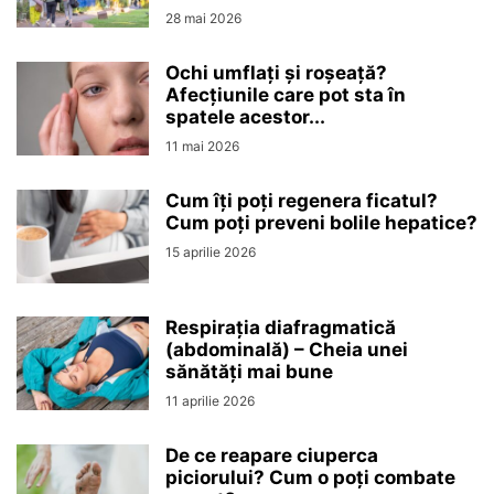
28 mai 2026
Ochi umflați și roșeață?
Afecțiunile care pot sta în
spatele acestor...
11 mai 2026
Cum îți poți regenera ficatul?
Cum poți preveni bolile hepatice?
15 aprilie 2026
Respirația diafragmatică
(abdominală) – Cheia unei
sănătăți mai bune
11 aprilie 2026
De ce reapare ciuperca
piciorului? Cum o poți combate