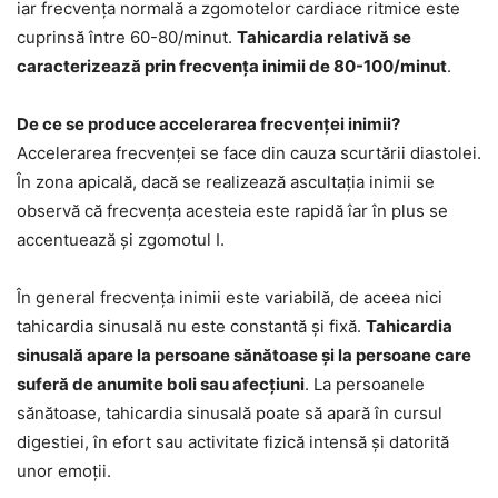
iar frecvența normală a zgomotelor cardiace ritmice este
cuprinsă între 60-80/minut.
Tahicardia relativă se
caracterizează prin frecvența inimii de 80-100/minut
.
De ce se produce accelerarea frecvenței inimii?
Accelerarea frecvenței se face din cauza scurtării diastolei.
În zona apicală, dacă se realizează ascultația inimii se
observă că frecvența acesteia este rapidă îar în plus se
accentuează și zgomotul I.
În general frecvența inimii este variabilă, de aceea nici
tahicardia sinusală nu este constantă și fixă.
Tahicardia
sinusală apare la persoane sănătoase și la persoane care
suferă de anumite boli sau afecțiuni
. La persoanele
sănătoase, tahicardia sinusală poate să apară în cursul
digestiei, în efort sau activitate fizică intensă și datorită
unor emoții.