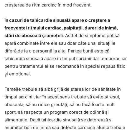
creșterea de ritm cardiac în mod frecvent.
În cazuri de tahicardie sinusală apare o creștere a
frecvenței ritmului cardiac, palpitații, dureri de inimă,
stări de oboseală și amețeli
. Astfel de simptome pot să
apară combinate între ele sau doar câte una, situațiile
diferă de la o persoană la alta. Partea bună este că
tahicardia sinusală apare în timpul sarcinii dar temporar, iar
pentru tratamentul ei se recomandă în special repaus fizic
și emoțional.
Femeile trebuie să aibă grijă de starea lor de sănătate în
timpul sarcinii, iar în acest sens trebuie să evite stresul,
oboseala, să nu ridice greutăți, să nu facă foarte mult
sport, să respecte un program corect de odihnă și
alimentație. Dacă tahicardia sinusală se datorează și
anumitor boli de inimă sau defecte cardiace atunci trebuie