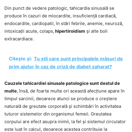
Din punct de vedere patologic, tahicardia sinusală se
produce în cazuri de miocardite, insuficiență cardiacă,
endocardite, cardiopatii, în stări febrile, anemie, neuroză,
intoxicații acute, colaps,
hipertiroidism
și alte boli
extracardiace.
Citește și:
Tu știi care sunt principalele măsuri de
prim ajutor în caz de criză de diabet zaharat?
Cauzele tahicardiei sinusale patologice sunt destul de
multe
, însă, de foarte multe ori această afecțiune apare în
timpul sarcinii, deoarece atunci se produce o creștere
naturală de greutate corporală și schimbări în activitatea
tuturor sistemelor din organismul femeii. Greutatea
corpului are efect asupra inimii, la fel și sistemul circulator
este luat în calcul, deoarece acestea contribuie la