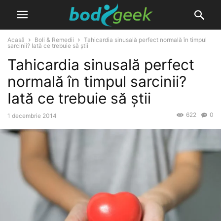
Acasă
Boli & Remedii
Tahicardia sinusală perfect normală în timpul
sarcinii? Iată ce trebuie să știi
Tahicardia sinusală perfect
normală în timpul sarcinii?
Iată ce trebuie să știi
622
0
1 decembrie 2014