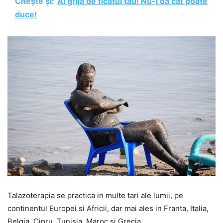
Citește și:
Ai grija de ficatul tau! Nu-i da cat poate
duce!
Talazoterapia se practica in multe tari ale lumii, pe
continentul Europei si Africii, dar mai ales in Franta, Italia,
Belgia, Cipru, Tunisia, Maroc si Grecia.