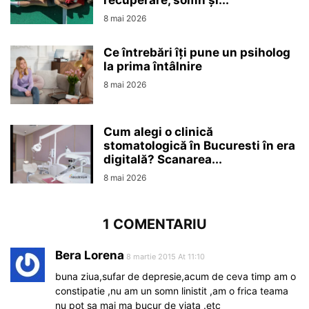
recuperare, somn și...
8 mai 2026
Ce întrebări îți pune un psiholog
la prima întâlnire
8 mai 2026
Cum alegi o clinică
stomatologică în Bucuresti în era
digitală? Scanarea...
8 mai 2026
1 COMENTARIU
Bera Lorena
8 martie 2015 At 11:10
buna ziua,sufar de depresie,acum de ceva timp am o
constipatie ,nu am un somn linistit ,am o frica teama
nu pot sa mai ma bucur de viata .etc